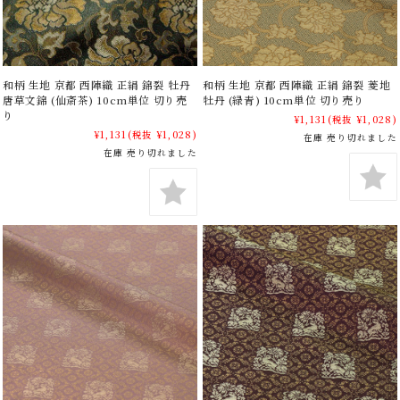
和柄 生地 京都 西陣織 正絹 錦裂 牡丹
和柄 生地 京都 西陣織 正絹 錦裂 菱地
唐草文錦 (仙斎茶) 10cm単位 切り売
牡丹 (緑青) 10cm単位 切り売り
り
¥1,131
(税抜 ¥1,028)
¥1,131
(税抜 ¥1,028)
在庫 売り切れました
在庫 売り切れました