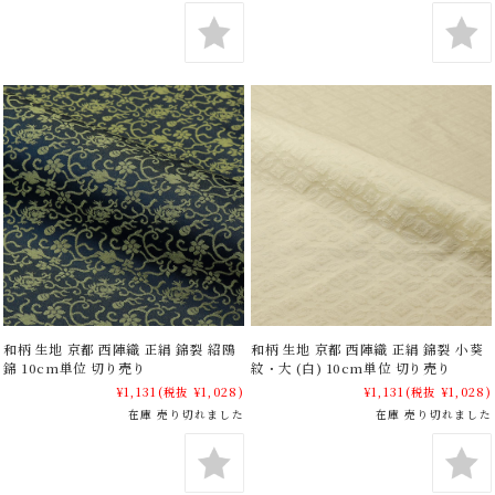
和柄 生地 京都 西陣織 正絹 錦裂 紹鴎
和柄 生地 京都 西陣織 正絹 錦裂 小葵
錦 10cm単位 切り売り
紋・大 (白) 10cm単位 切り売り
¥1,131
(税抜 ¥1,028)
¥1,131
(税抜 ¥1,028)
在庫 売り切れました
在庫 売り切れました