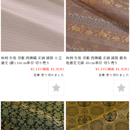
和柄 生地 京都 西陣織 正絹 錦裂 小立
和柄 生地 京都 西陣織 正絹 錦裂 藤色
涌文 (藤) 10cm単位 切り売り
地唐花文錦 10cm単位 切り売り
¥1,131
(税抜 ¥1,028)
¥1,131
(税抜 ¥1,028)
在庫 売り切れました
在庫 売り切れました