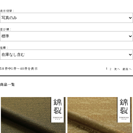
表示切替：
並び順：
在庫：
58件中1件～40件を表示
1
2
次へ
最後へ
商品一覧