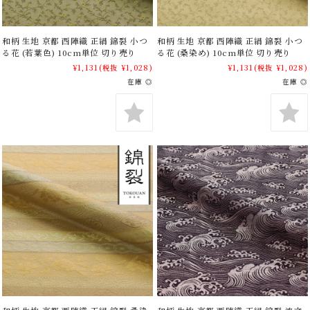
和柄 生地 京都 西陣織 正絹 錦裂 小つ
和柄 生地 京都 西陣織 正絹 錦裂 小つ
る花 (若葉色) 10cm単位 切り売り
る花 (桑染め) 10cm単位 切り売り
¥1,131
(税抜 ¥1,028)
¥1,131
(税抜 ¥1,028)
在庫 ◎
在庫 ◎