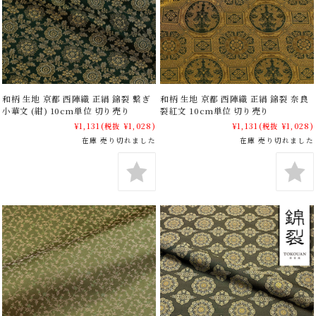
和柄 生地 京都 西陣織 正絹 錦裂 繋ぎ
和柄 生地 京都 西陣織 正絹 錦裂 奈良
小華文 (紺) 10cm単位 切り売り
裂紅文 10cm単位 切り売り
¥1,131
(税抜 ¥1,028)
¥1,131
(税抜 ¥1,028)
在庫 売り切れました
在庫 売り切れました