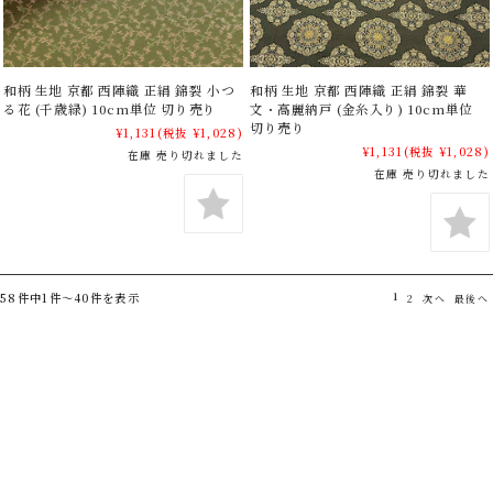
和柄 生地 京都 西陣織 正絹 錦裂 小つ
和柄 生地 京都 西陣織 正絹 錦裂 華
る花 (千歳緑) 10cm単位 切り売り
文・高麗納戸 (金糸入り) 10cm単位
切り売り
¥1,131
(税抜 ¥1,028)
¥1,131
(税抜 ¥1,028)
在庫 売り切れました
在庫 売り切れました
58件中1件～40件を表示
1
2
次へ
最後へ