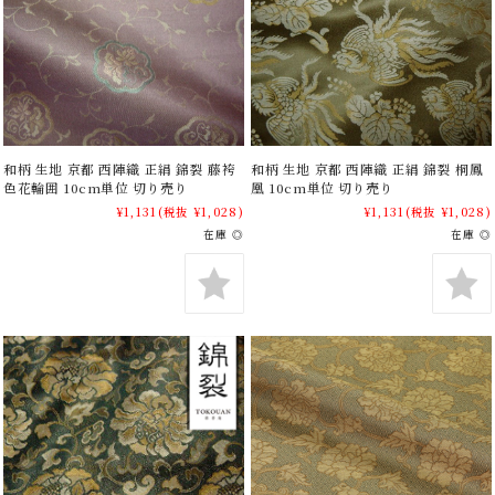
和柄 生地 京都 西陣織 正絹 錦裂 藤袴
和柄 生地 京都 西陣織 正絹 錦裂 桐鳳
色花輪囲 10cm単位 切り売り
凰 10cm単位 切り売り
¥1,131
(税抜 ¥1,028)
¥1,131
(税抜 ¥1,028)
在庫 ◎
在庫 ◎