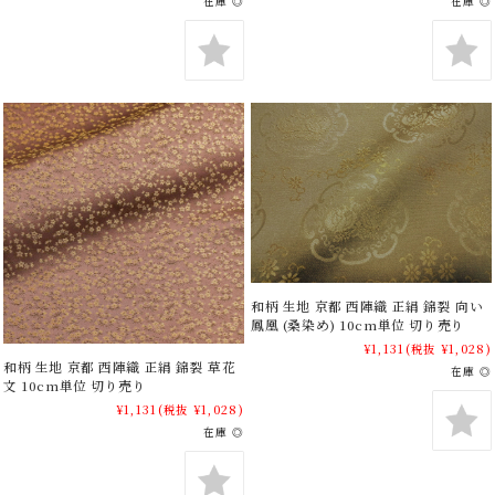
在庫 ◎
在庫 ◎
和柄 生地 京都 西陣織 正絹 錦裂 向い
鳳凰 (桑染め) 10cm単位 切り売り
¥1,131
(税抜 ¥1,028)
和柄 生地 京都 西陣織 正絹 錦裂 草花
在庫 ◎
文 10cm単位 切り売り
¥1,131
(税抜 ¥1,028)
在庫 ◎