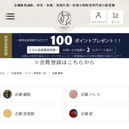
金襴織物通販、和布・和風・和柄生地・和風小物販売専門店の都香庵
マイページ
カート
≫会員登録はこちらから
TOP
正絹 錦裂・パレス・京染裂・絽
正絹 錦裂
正絹 錦裂
正絹 パレス
正絹 京染裂
正絹 絽