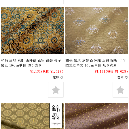
和柄 生地 京都 西陣織 正絹 錦裂 格子
和柄 生地 京都 西陣織 正絹 錦裂 サヤ
蜀江 10cm単位 切り売り
型地に華文 10cm単位 切り売り
¥1,131
(税抜 ¥1,028)
¥1,131
(税抜 ¥1,028)
在庫 ◎
在庫 ◎