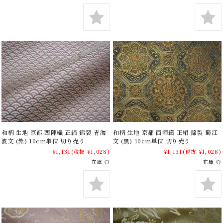
和柄 生地 京都 西陣織 正絹 錦裂 青海
和柄 生地 京都 西陣織 正絹 錦裂 蜀江
波文 (紫) 10cm単位 切り売り
文 (黒) 10cm単位 切り売り
¥1,131
(税抜 ¥1,028)
¥1,131
(税抜 ¥1,028)
在庫 ◎
在庫 ◎