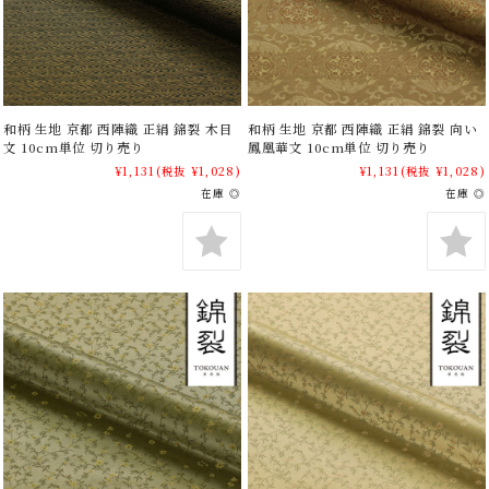
和柄 生地 京都 西陣織 正絹 錦裂 木目
和柄 生地 京都 西陣織 正絹 錦裂 向い
文 10cm単位 切り売り
鳳凰華文 10cm単位 切り売り
¥1,131
(税抜 ¥1,028)
¥1,131
(税抜 ¥1,028)
在庫 ◎
在庫 ◎