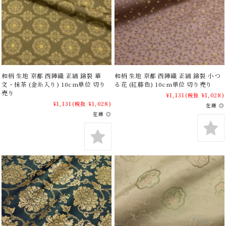
和柄 生地 京都 西陣織 正絹 錦裂 華
和柄 生地 京都 西陣織 正絹 錦裂 小つ
文・抹茶 (金糸入り) 10cm単位 切り
る花 (紅藤色) 10cm単位 切り売り
売り
¥1,131
(税抜 ¥1,028)
¥1,131
(税抜 ¥1,028)
在庫 ◎
在庫 ◎