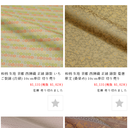
和柄 生地 京都 西陣織 正絹 錦裂 いち
和柄 生地 京都 西陣織 正絹 錦裂 蔓唐
ご裂錦 (淡緑) 10cm単位 切り売り
草文 (桑染め) 10cm単位 切り売り
¥1,131
(税抜 ¥1,028)
¥1,131
(税抜 ¥1,028)
在庫 売り切れました
在庫 売り切れました