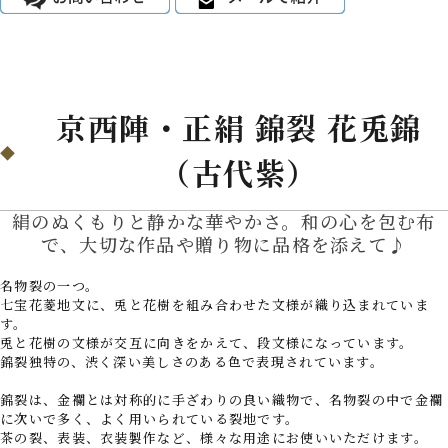
京西陣・正絹 錦裂 花兎錦
（古代紫）
絹のぬくもりと静かな華やかさ。和の心を包む布
で、大切な作品や贈り物に品格を添えて♪
名物裂の一つ。
七宝花菱地文に、兎と花樹を組み合わせた文様が織り込まれていま
す。
兎と花樹の文様が交互に向きをかえて、段文様になっています。
錦裂独特の、渋く深い美しさのある色で表現されています。
錦裂は、金襴とは対称的に手ざわりの良い織物で、名物裂の中で金襴
に次いで多く、よく用いられている裂地です。
茶の裂、表装、衣装製作など、様々な用途にお使いいただけます。