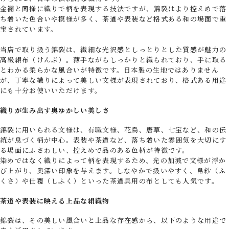
金襴と同様に織りで柄を表現する技法ですが、錦裂はより控えめで落
ち着いた色合いや模様が多く、茶道や表装など格式ある和の場面で重
宝されています。
当店で取り扱う錦裂は、繊細な光沢感としっとりとした質感が魅力の
高級絹布（けんぷ）。薄手ながらしっかりと織られており、手に取る
とわかる柔らかな風合いが特徴です。日本製の生地ではありません
が、丁寧な織りによって美しい文様が表現されており、格式ある用途
にも十分お使いいただけます。
織りが生み出す奥ゆかしい美しさ
錦裂に用いられる文様は、有職文様、花鳥、唐草、七宝など、和の伝
統が息づく柄が中心。表装や茶道など、落ち着いた雰囲気を大切にす
る場面にふさわしい、控えめで品のある色柄が特徴です。
染めではなく織りによって柄を表現するため、光の加減で文様が浮か
び上がり、奥深い印象を与えます。しなやかで扱いやすく、帛紗（ふ
くさ）や仕覆（しふく）といった茶道具用の布としても人気です。
茶道や表装に映える上品な絹織物
錦裂は、その美しい風合いと上品な存在感から、以下のような用途で