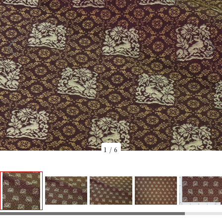
1
/
6