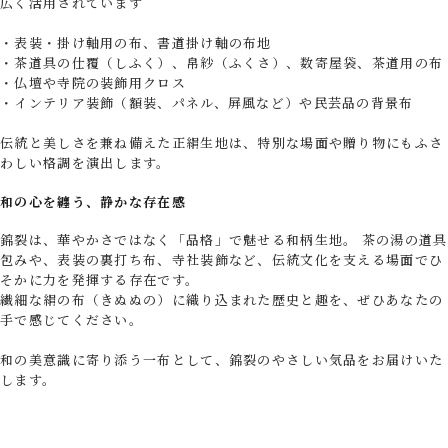
広く活用されています
・表装・掛け軸用の布、書道掛け軸の布地
・茶道具の仕覆（しふく）、帛紗（ふくさ）、数寄屋袋、茶道用の布
・仏壇や寺院の装飾用クロス
・インテリア装飾（額装、パネル、屏風など）や民芸品の背景布
伝統と美しさを兼ね備えた正絹生地は、特別な場面や贈り物にもふさ
わしい格調を演出します。
和の心を纏う、静かな存在感
錦裂は、華やかさではなく「品格」で魅せる和柄生地。 茶の湯の道具
包みや、表装の裏打ち布、寺社装飾など、伝統文化を支える場面でひ
そかに力を発揮する存在です。
繊細な絹の布（きぬぬの）に織り込まれた歴史と趣を、ぜひあなたの
手で感じてください。
和の美意識に寄り添う一布として、錦裂のやさしい気品をお届けいた
します。