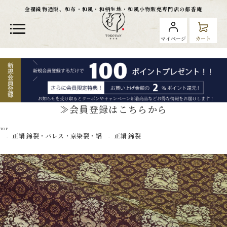
金襴織物通販、和布・和風・和柄生地・和風小物販売専門店の都香庵
マイページ
カート
≫会員登録はこちらから
TOP
正絹 錦裂・パレス・京染裂・絽
正絹 錦裂