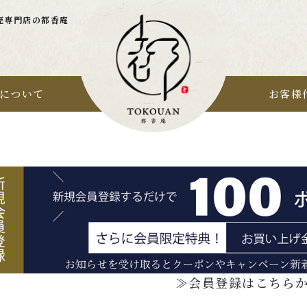
売専門店の都香庵
について
お客様
≫会員登録はこちら