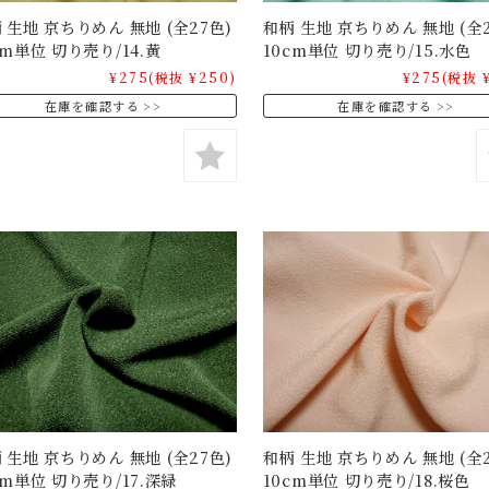
 生地 京ちりめん 無地 (全27色)
和柄 生地 京ちりめん 無地 (全2
cm単位 切り売り/14.黄
10cm単位 切り売り/15.水色
¥275
(税抜 ¥250)
¥275
(税抜 
在庫を確認する
在庫を確認する
 生地 京ちりめん 無地 (全27色)
和柄 生地 京ちりめん 無地 (全2
cm単位 切り売り/17.深緑
10cm単位 切り売り/18.桜色