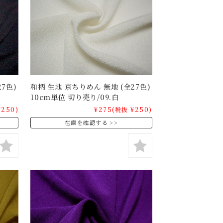
7色)
和柄 生地 京ちりめん 無地 (全27色)
10cm単位 切り売り/09.白
¥250)
¥275
(税抜 ¥250)
在庫を確認する