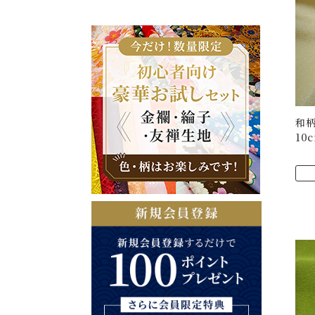
和柄
10