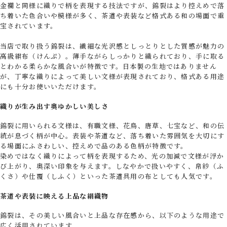
金襴と同様に織りで柄を表現する技法ですが、錦裂はより控えめで落
ち着いた色合いや模様が多く、茶道や表装など格式ある和の場面で重
宝されています。
当店で取り扱う錦裂は、繊細な光沢感としっとりとした質感が魅力の
高級絹布（けんぷ）。薄手ながらしっかりと織られており、手に取る
とわかる柔らかな風合いが特徴です。日本製の生地ではありません
が、丁寧な織りによって美しい文様が表現されており、格式ある用途
にも十分お使いいただけます。
織りが生み出す奥ゆかしい美しさ
錦裂に用いられる文様は、有職文様、花鳥、唐草、七宝など、和の伝
統が息づく柄が中心。表装や茶道など、落ち着いた雰囲気を大切にす
る場面にふさわしい、控えめで品のある色柄が特徴です。
染めではなく織りによって柄を表現するため、光の加減で文様が浮か
び上がり、奥深い印象を与えます。しなやかで扱いやすく、帛紗（ふ
くさ）や仕覆（しふく）といった茶道具用の布としても人気です。
茶道や表装に映える上品な絹織物
錦裂は、その美しい風合いと上品な存在感から、以下のような用途で
広く活用されています