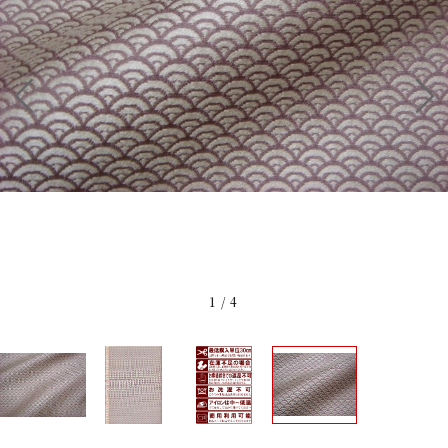
1
/
4