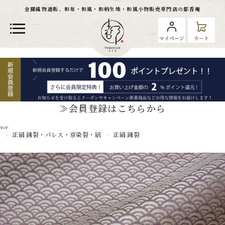
金襴織物通販、和布・和風・和柄生地・和風小物販売専門店の都香庵
マイページ
カート
≫会員登録はこちらから
TOP
正絹 錦裂・パレス・京染裂・絽
正絹 錦裂