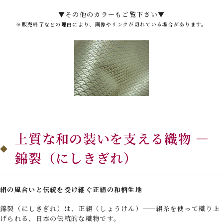
▼その他のカラーもご覧下さい▼
※販売終了などの理由により、画像やリンクが切れている場合があります。
上質な和の装いを支える織物 —
錦裂（にしきぎれ）
絹の風合いと伝統を受け継ぐ正絹の和柄生地
錦裂（にしきぎれ）は、正絹（しょうけん）——絹糸を使って織り上
げられる、日本の伝統的な織物です。