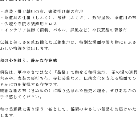
・表装・掛け軸用の布、書道掛け軸の布地
・茶道具の仕覆（しふく）、帛紗（ふくさ）、数寄屋袋、茶道用の布
・仏壇や寺院の装飾用クロス
・インテリア装飾（額装、パネル、屏風など）や民芸品の背景布
伝統と美しさを兼ね備えた正絹生地は、特別な場面や贈り物にもふさ
わしい格調を演出します。
和の心を纏う、静かな存在感
錦裂は、華やかさではなく「品格」で魅せる和柄生地。 茶の湯の道具
包みや、表装の裏打ち布、寺社装飾など、伝統文化を支える場面でひ
そかに力を発揮する存在です。
繊細な絹の布（きぬぬの）に織り込まれた歴史と趣を、ぜひあなたの
手で感じてください。
和の美意識に寄り添う一布として、錦裂のやさしい気品をお届けいた
します。