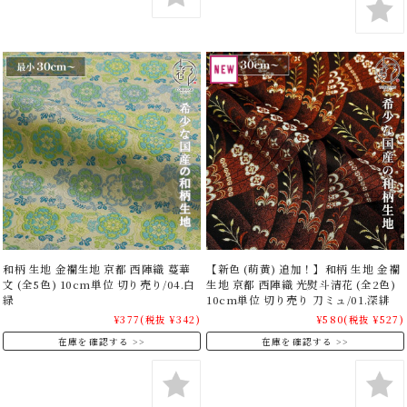
和柄 生地 金襴生地 京都 西陣織 蔓華
【新色 (萌黄) 追加！】和柄 生地 金襴
文 (全5色) 10cm単位 切り売り/04.白
生地 京都 西陣織 光熨斗清花 (全2色)
緑
10cm単位 切り売り 刀ミュ/01.深緋
¥377
(税抜 ¥342)
¥580
(税抜 ¥527)
在庫を確認する
在庫を確認する