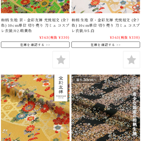
和柄 生地 京・金彩友禅 光悦垣文 (全7
和柄 生地 京・金彩友禅 光悦垣文 (全7
色) 10cm単位 切り売り 刀ミュ コスプ
色) 10cm単位 切り売り 刀ミュ コスプ
レ衣装/02.萌黄色
レ衣装/05.白
¥363
(税抜 ¥330)
¥363
(税抜 ¥330)
在庫を確認する
在庫を確認する