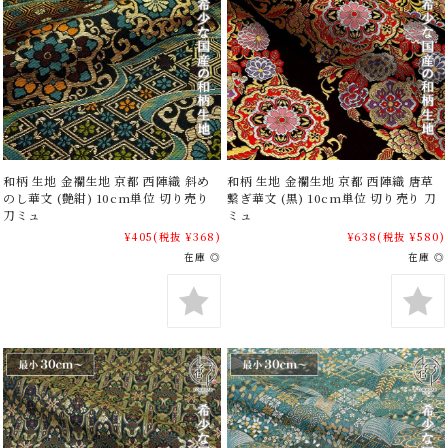
和柄 生地 金襴生地 京都 西陣織 斜め
和柄 生地 金襴生地 京都 西陣織 唐草
のし華文 (艶紺) 10cm単位 切り売り
繋ぎ華文 (黒) 10cm単位 切り売り 刀
刀ミュ
ミュ
¥405
(税抜 ¥368)
¥638
(税抜 ¥580)
在庫 ◎
在庫 ◎