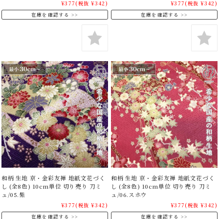
¥377
(税抜 ¥342)
¥377
(税抜 ¥342)
在庫を確認する
在庫を確認する
和柄 生地 京・金彩友禅 地紙文花づく
和柄 生地 京・金彩友禅 地紙文花づく
し (全8色) 10cm単位 切り売り 刀ミ
し (全8色) 10cm単位 切り売り 刀ミ
ュ/05.紫
ュ/06.スホウ
¥377
(税抜 ¥342)
¥377
(税抜 ¥342)
在庫を確認する
在庫を確認する