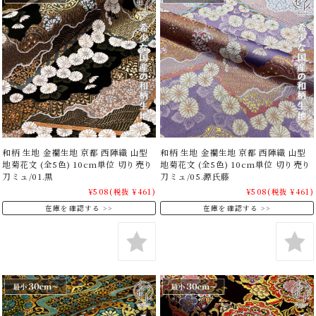
和柄 生地 金襴生地 京都 西陣織 山型
和柄 生地 金襴生地 京都 西陣織 山型
地菊花文 (全5色) 10cm単位 切り売り
地菊花文 (全5色) 10cm単位 切り売り
刀ミュ/01.黒
刀ミュ/05.源氏藤
¥508
(税抜 ¥461)
¥508
(税抜 ¥461)
在庫を確認する
在庫を確認する