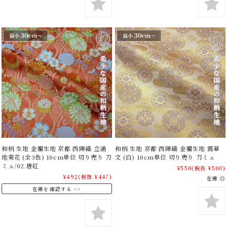
和柄 生地 金襴生地 京都 西陣織 立涌
和柄 生地 京都 西陣織 金襴生地 霞華
地菊花 (全3色) 10cm単位 切り売り 刀
文 (白) 10cm単位 切り売り 刀ミュ
ミュ/02.唐紅
¥550
(税抜 ¥500)
¥492
(税抜 ¥447)
在庫 ◎
在庫を確認する