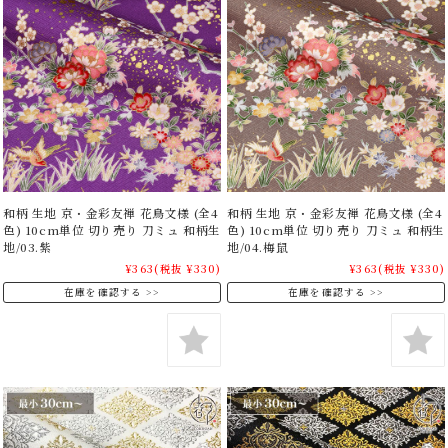
和柄 生地 京・金彩友禅 花鳥文様 (全4
和柄 生地 京・金彩友禅 花鳥文様 (全4
色) 10cm単位 切り売り 刀ミュ 和柄生
色) 10cm単位 切り売り 刀ミュ 和柄生
地/03.紫
地/04.梅鼠
¥363
(税抜 ¥330)
¥363
(税抜 ¥330)
在庫を確認する
在庫を確認する