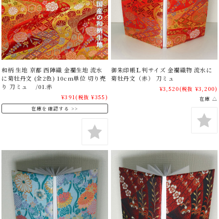
和柄 生地 京都 西陣織 金襴生地 流水
御朱印帳Ｌ判サイズ 金襴織物 流水に
に菊牡丹文 (全2色) 10cm単位 切り売
菊牡丹文（赤） 刀ミュ
り 刀ミュ /01.赤
¥3,520
(税抜 ¥3,200)
¥391
(税抜 ¥355)
在庫 △
在庫を確認する