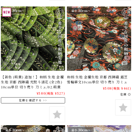
【新色 (萌黄) 追加！】和柄 生地 金襴
和柄 生地 金襴生地 京都 西陣織 露芝
生地 京都 西陣織 光熨斗清花 (全2色)
雪輪華文10cm単位 切り売り 刀ミュ
10cm単位 切り売り 刀ミュ/02.萌黄
¥508
(税抜 ¥461)
¥580
(税抜 ¥527)
在庫 ◎
在庫を確認する