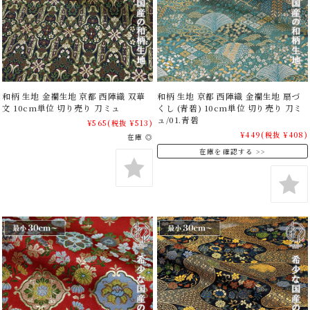
和柄 生地 金襴生地 京都 西陣織 双華
和柄 生地 京都 西陣織 金襴生地 扇づ
文 10cm単位 切り売り 刀ミュ
くし (青碧) 10cm単位 切り売り 刀ミ
ュ/01.青碧
¥565
(税抜 ¥513)
¥449
(税抜 ¥408)
在庫 ◎
在庫を確認する