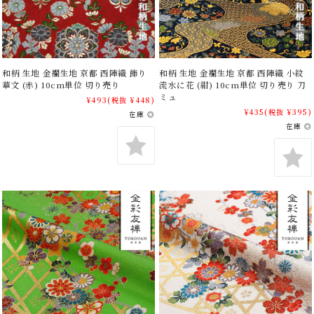
和柄 生地 金襴生地 京都 西陣織 飾り
和柄 生地 金襴生地 京都 西陣織 小紋
華文 (赤) 10cm単位 切り売り
流水に花 (紺) 10cm単位 切り売り 刀
ミュ
¥493
(税抜 ¥448)
¥435
(税抜 ¥395)
在庫 ◎
在庫 ◎