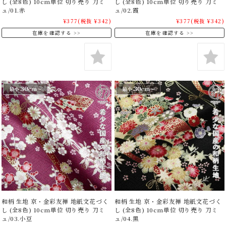
し (全8色) 10cm単位 切り売り 刀ミ
し (全8色) 10cm単位 切り売り 刀ミ
ュ/01.赤
ュ/02.霞
¥377
(税抜 ¥342)
¥377
(税抜 ¥342)
在庫を確認する
在庫を確認する
和柄 生地 京・金彩友禅 地紙文花づく
和柄 生地 京・金彩友禅 地紙文花づく
し (全8色) 10cm単位 切り売り 刀ミ
し (全8色) 10cm単位 切り売り 刀ミ
ュ/03.小豆
ュ/04.黒