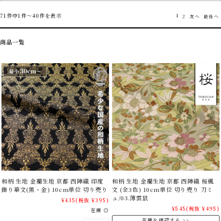
71件中1件～40件を表示
1
2
次へ
最後へ
商品一覧
和柄 生地 金襴生地 京都 西陣織 印度
和柄 生地 金襴生地 京都 西陣織 桜楓
飾り華文(黒・金) 10cm単位 切り売り
文 (全3色) 10cm単位 切り売り 刀ミ
ュ/03.薄雲鼠
¥435
(税抜 ¥395)
¥545
(税抜 ¥495)
在庫 ◎
在庫を確認する