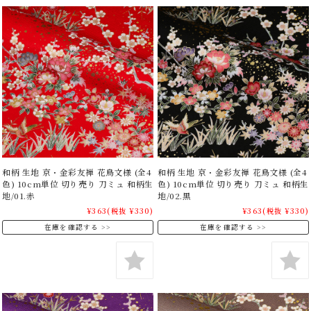
和柄 生地 京・金彩友禅 花鳥文様 (全4
和柄 生地 京・金彩友禅 花鳥文様 (全4
色) 10cm単位 切り売り 刀ミュ 和柄生
色) 10cm単位 切り売り 刀ミュ 和柄生
地/01.赤
地/02.黒
¥363
(税抜 ¥330)
¥363
(税抜 ¥330)
在庫を確認する
在庫を確認する