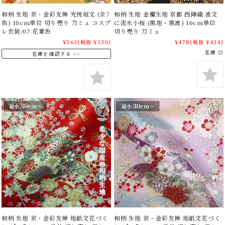
和柄 生地 京・金彩友禅 光悦垣文 (全7
和柄 生地 金襴生地 京都 西陣織 波文
色) 10cm単位 切り売り 刀ミュ コスプ
に流水小桜 (黒地・黒波) 10cm単位
レ衣装/07.花葉色
切り売り 刀ミュ
¥363
(税抜 ¥330)
¥478
(税抜 ¥434)
在庫 ◎
在庫を確認する
和柄 生地 京・金彩友禅 地紙文花づく
和柄 生地 京・金彩友禅 地紙文花づく