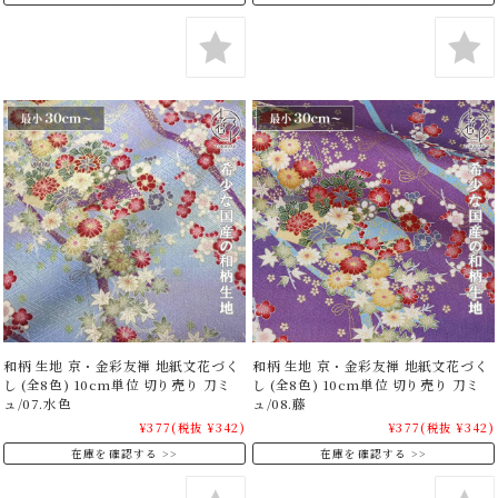
和柄 生地 京・金彩友禅 地紙文花づく
和柄 生地 京・金彩友禅 地紙文花づく
し (全8色) 10cm単位 切り売り 刀ミ
し (全8色) 10cm単位 切り売り 刀ミ
ュ/07.水色
ュ/08.藤
¥377
(税抜 ¥342)
¥377
(税抜 ¥342)
在庫を確認する
在庫を確認する