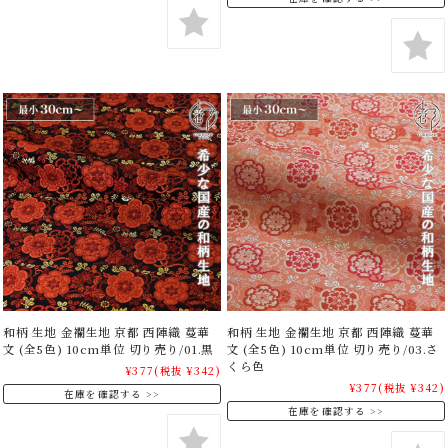
和柄 生地 金襴生地 京都 西陣織 蔓華
和柄 生地 金襴生地 京都 西陣織 蔓華
文 (全5色) 10cm単位 切り売り/01.黒
文 (全5色) 10cm単位 切り売り/03.さ
くら色
¥377
(税抜 ¥342)
¥377
(税抜 ¥342)
在庫を確認する
在庫を確認する