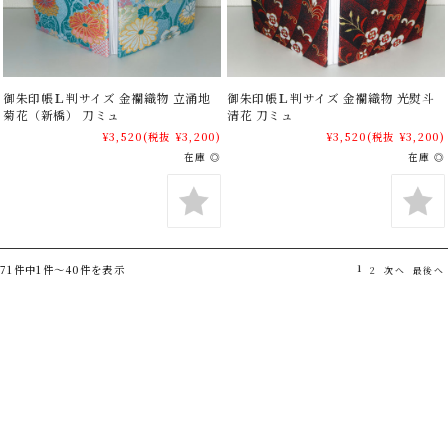
御朱印帳Ｌ判サイズ 金襴織物 立涌地
御朱印帳Ｌ判サイズ 金襴織物 光熨斗
菊花（新橋） 刀ミュ
清花 刀ミュ
¥3,520
(税抜 ¥3,200)
¥3,520
(税抜 ¥3,200)
在庫 ◎
在庫 ◎
71件中1件～40件を表示
1
2
次へ
最後へ