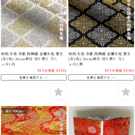
和柄 生地 京都 西陣織 金襴生地 菱文
和柄 生地 京都 西陣織 金襴生地 菱文
(全2色) 10cm単位 切り売り 刀ミ
(全2色) 10cm単位 切り売り 刀ミ
ュ/01.白
ュ/02.黒
¥594
(税抜 ¥540)
¥594
(税抜 ¥540)
在庫を確認する
在庫を確認する