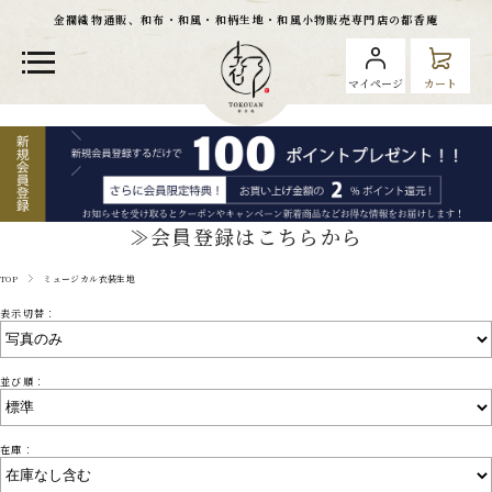
金襴織物通販、和布・和風・和柄生地・和風小物販売専門店の都香庵
マイページ
カート
≫会員登録はこちらから
TOP
ミュージカル衣装生地
表示切替：
並び順：
在庫：