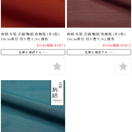
和柄 生地 正絹 駒絽 色無地 (全3色)
和柄 生地 正絹 駒絽 色無地 (全3色)
10cm単位 切り売り/01.茜色
10cm単位 切り売り/02.蘇芳
¥316
(税抜 ¥287)
¥316
(税抜 ¥287)
在庫を確認する
在庫を確認する