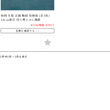
和柄 生地 正絹 駒絽 色無地 (全3色)
10cm単位 切り売り/03.薄縹
¥316
(税抜 ¥287)
在庫を確認する
3件中1件～3件を表示