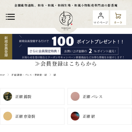
金襴織物通販、和布・和風・和柄生地・和風小物販売専門店の都香庵
マイページ
カート
≫会員登録はこちらから
TOP
正絹 錦裂・パレス・京染裂・絽
絽
正絹 錦裂
正絹 パレス
正絹 京染裂
正絹 絽