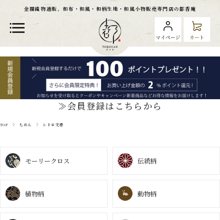
金襴織物通販、和布・和風・和柄生地・和風小物販売専門店の都香庵
マイページ
カート
≫会員登録はこちらから
TOP
もめん
レトロ文様
モーリークロス
伝統柄
植物柄
動物柄