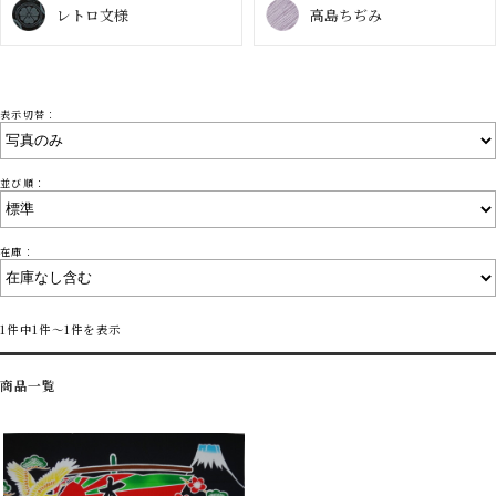
レトロ文様
高島ちぢみ
表示切替：
並び順：
在庫：
1件中1件～1件を表示
商品一覧