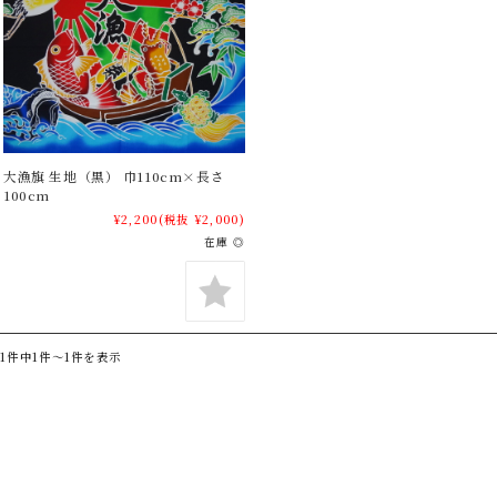
大漁旗 生地（黒） 巾110cm×長さ
100cm
¥2,200
(税抜 ¥2,000)
在庫 ◎
1件中1件～1件を表示