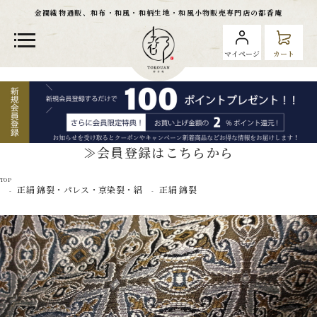
金襴織物通販、和布・和風・和柄生地・和風小物販売専門店の都香庵
マイページ
カート
≫会員登録はこちらから
TOP
正絹 錦裂・パレス・京染裂・絽
正絹 錦裂