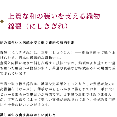
上質な和の装いを支える織物 —
錦裂（にしきぎれ）
絹の風合いと伝統を受け継ぐ正絹の和柄生地
錦裂（にしきぎれ）は、正絹（しょうけん）——絹糸を使って織り上
げられる、日本の伝統的な織物です。
金襴と同様に織りで柄を表現する技法ですが、錦裂はより控えめで落
ち着いた色合いや模様が多く、茶道や表装など格式ある和の場面で重
宝されています。
当店で取り扱う錦裂は、繊細な光沢感としっとりとした質感が魅力の
高級絹布（けんぷ）。薄手ながらしっかりと織られており、手に取る
とわかる柔らかな風合いが特徴です。日本製の生地ではありません
が、丁寧な織りによって美しい文様が表現されており、格式ある用途
にも十分お使いいただけます。
織りが生み出す奥ゆかしい美しさ