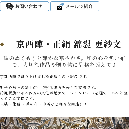
京西陣・正絹 錦裂 更紗文
絹のぬくもりと静かな華やかさ。和の心を包む布
で、大切な作品や贈り物に品格を添えて♪
京都西陣で織り上げました錦織りの正絹裂です。
獅子を馬上の騎士が弓で射る場面を表した文様です。
狩猟民族である西方の文化が起源で、シルクロードを経て日本へと渡
ってきた文様です。
表装・仕覆 ・茶の布・巾着など様々な用途に！