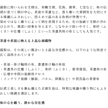
錦裂に用いられる文様は、有職文様、花鳥、唐草、七宝など、和の伝
統が息づく柄が中心。表装や茶道など、落ち着いた雰囲気を大切にす
る場面にふさわしい、控えめで品のある色柄が特徴です。
染めではなく織りによって柄を表現するため、光の加減で文様が浮か
び上がり、奥深い印象を与えます。しなやかで扱いやすく、帛紗（ふ
くさ）や仕覆（しふく）といった茶道具用の布としても人気です。
茶道や表装に映える上品な絹織物
錦裂は、その美しい風合いと上品な存在感から、以下のような用途で
広く活用されています
・表装・掛け軸用の布、書道掛け軸の布地
・茶道具の仕覆（しふく）、帛紗（ふくさ）、数寄屋袋、茶道用の布
・仏壇や寺院の装飾用クロス
・インテリア装飾（額装、パネル、屏風など）や民芸品の背景布
伝統と美しさを兼ね備えた正絹生地は、特別な場面や贈り物にもふさ
わしい格調を演出します。
和の心を纏う、静かな存在感