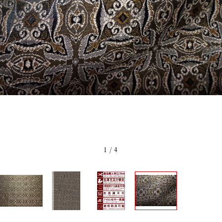
1
/
4