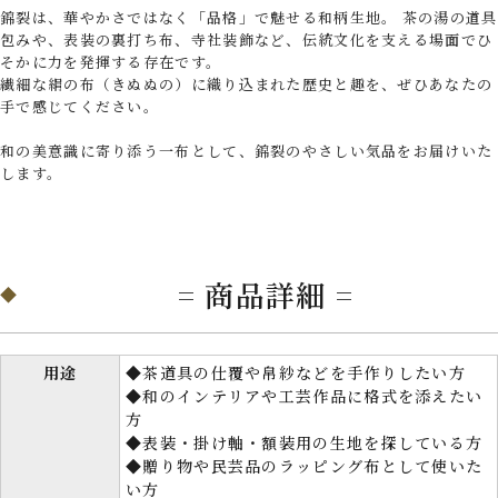
錦裂は、華やかさではなく「品格」で魅せる和柄生地。 茶の湯の道具
包みや、表装の裏打ち布、寺社装飾など、伝統文化を支える場面でひ
そかに力を発揮する存在です。
繊細な絹の布（きぬぬの）に織り込まれた歴史と趣を、ぜひあなたの
手で感じてください。
和の美意識に寄り添う一布として、錦裂のやさしい気品をお届けいた
します。
= 商品詳細 =
用途
◆茶道具の仕覆や帛紗などを手作りしたい方
◆和のインテリアや工芸作品に格式を添えたい
方
◆表装・掛け軸・額装用の生地を探している方
◆贈り物や民芸品のラッピング布として使いた
い方