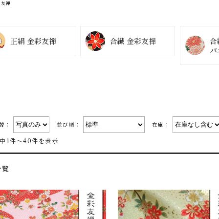
友禅
合
正絹 金彩友禅
合繊 金彩友禅
パ
切替：
並び順：
在庫：
件中1件～40件を表示
一覧