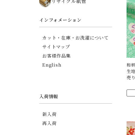
リサイクル紙管
ちりめん碁石がまぐち
薬入れ
御朱印帳
インフォメーション
友禅ちりめんポーチ
印傳調ポーチ
カット・在庫・お洗濯について
印傳調カードケース
サイトマップ
信玄袋
お客様作品集
English
和柄
生地
売り
入荷情報
新入荷
再入荷