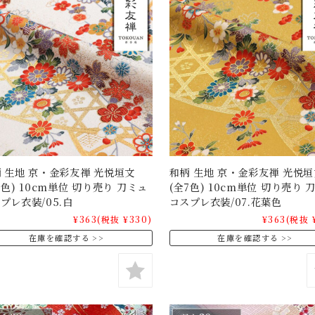
 生地 京・金彩友禅 光悦垣文
和柄 生地 京・金彩友禅 光悦垣
7色) 10cm単位 切り売り 刀ミュ
(全7色) 10cm単位 切り売り 
プレ衣装/05.白
コスプレ衣装/07.花葉色
¥363
(税抜 ¥330)
¥363
(税抜 
在庫を確認する
在庫を確認する