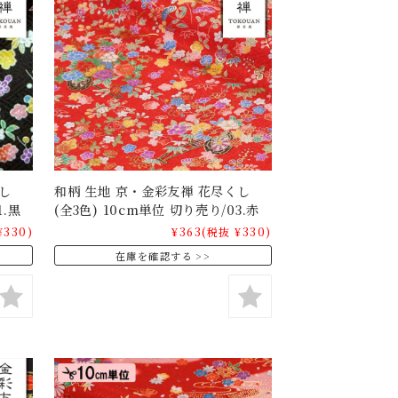
し
和柄 生地 京・金彩友禅 花尽くし
1.黒
(全3色) 10cm単位 切り売り/03.赤
¥330)
¥363
(税抜 ¥330)
在庫を確認する