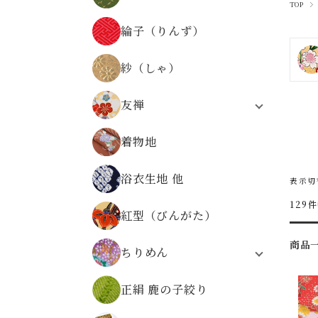
TOP
器物文様
正絹 京染裂
物語・人物・文字文様
綸子（りんず）
正絹 絽
時代の文様
縞・格子・割付・幾何学文様
紗（しゃ）
仏事金襴
その他の文様
友禅
無金の金襴
合繊友禅
無地系金襴
着物地
正絹友禅
その他の文様
合繊友禅 パネル柄
広幅金襴
浴衣生地 他
友禅
表示
正絹金襴
金襴の色から選ぶ
129
紅型（びんがた）
商品
ちりめん
レーヨンちりめん
正絹 鹿の子絞り
ポリエステルちりめん
正絹ちりめん