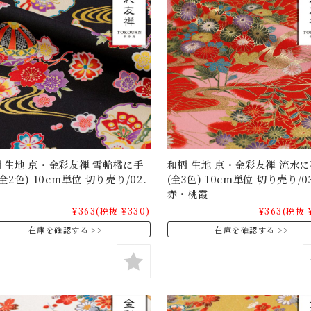
 生地 京・金彩友禅 雪輪橘に手
和柄 生地 京・金彩友禅 流水に
(全2色) 10cm単位 切り売り/02.
(全3色) 10cm単位 切り売り/03
赤・桃霞
¥363
(税抜 ¥330)
¥363
(税抜 
在庫を確認する
在庫を確認する