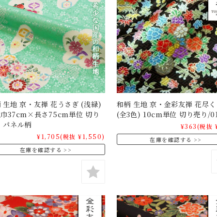
 生地 京・友禅 花うさぎ (浅緑)
和柄 生地 京・金彩友禅 花尽く
巾37cm×長さ75cm単位 切り
(全3色) 10cm単位 切り売り/0
 パネル柄
¥363
(税抜 
¥1,705
(税抜 ¥1,550)
在庫を確認する
在庫を確認する