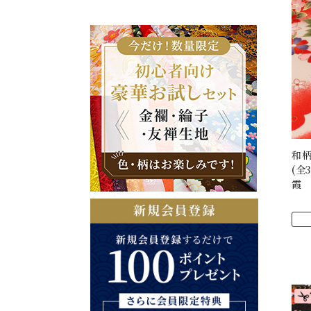
和柄
(全
霞