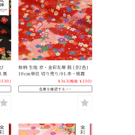
び
和柄 生地 京・金彩友禅 鼓 (全2色)
3.黒
10cm単位 切り売り/01.赤・桃霞
¥330)
¥363
(税抜 ¥330)
在庫を確認する