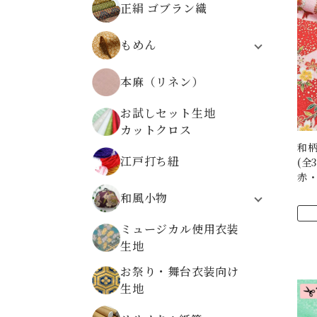
正絹 ゴブラン織
無地ちりめんから選ぶ
柄物ちりめんから選ぶ
もめん
モーリークロス
本麻（リネン）
伝統柄
植物柄
お試しセット生地
動物柄
カットクロス
レトロ文様
和柄
高島ちぢみ
江戸打ち紐
(全
赤
和風小物
システム手帳
ミュージカル使用衣装
折り布
生地
数珠袋
お祭り・舞台衣装向け
金襴ケース・大
生地
金襴小物ケース
金襴がまぐち