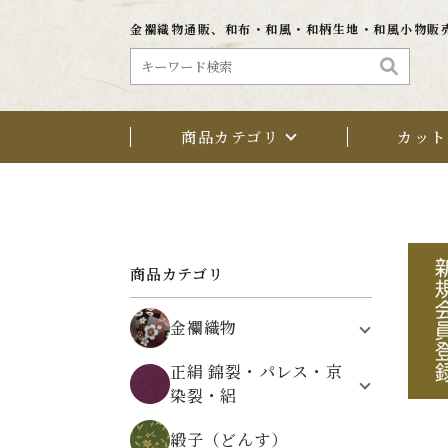
金襴織物通販、和布・和風・和柄生地・和風小物販
商品カテゴリ
カット
商品カテゴリ
金襴織物
植物文様
正絹 錦裂・パレス・京
鳥・動物・昆虫文様
染裂・絽
架空の文様
正絹 錦裂（にしきぎれ）
自然・風景文様
緞子（どんす）
正絹 パレス