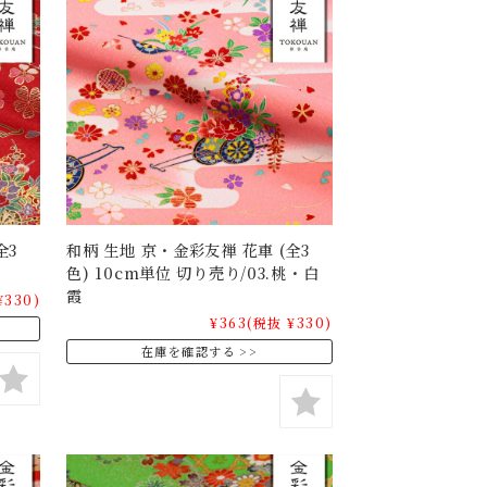
全3
和柄 生地 京・金彩友禅 花車 (全3
色) 10cm単位 切り売り/03.桃・白
霞
¥330)
¥363
(税抜 ¥330)
在庫を確認する