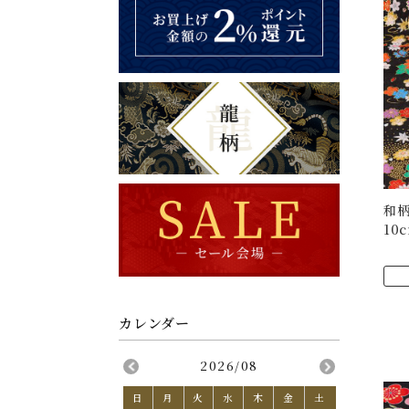
和柄
10
2026/08
日
月
火
水
木
金
土