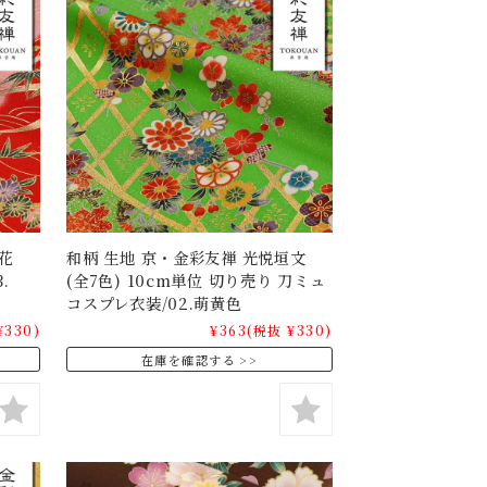
花
和柄 生地 京・金彩友禅 光悦垣文
.
(全7色) 10cm単位 切り売り 刀ミュ
コスプレ衣装/02.萌黄色
¥330)
¥363
(税抜 ¥330)
在庫を確認する