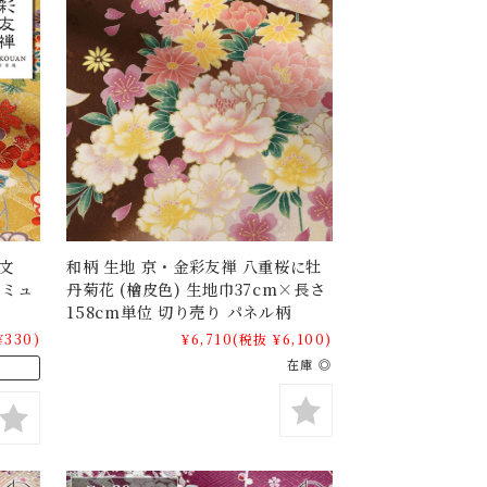
文
和柄 生地 京・金彩友禅 八重桜に牡
刀ミュ
丹菊花 (檜皮色) 生地巾37cm×長さ
158cm単位 切り売り パネル柄
¥330)
¥6,710
(税抜 ¥6,100)
在庫 ◎