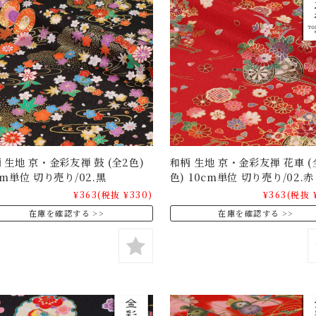
 生地 京・金彩友禅 鼓 (全2色)
和柄 生地 京・金彩友禅 花車 (
cm単位 切り売り/02.黒
色) 10cm単位 切り売り/02.赤
¥363
(税抜 ¥330)
¥363
(税抜 
在庫を確認する
在庫を確認する