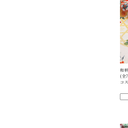
和柄
(全
コス