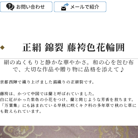
正絹 錦裂 藤袴色花輪囲
絹のぬくもりと静かな華やかさ。和の心を包む布
で、大切な作品や贈り物に品格を添えて♪
京都西陣で織り上げました錦織りの正絹裂です。
藤袴は、かつて中国では蘭と呼ばれていました。
白に紅がかった紫色の小花をつけ、蘭と同じような芳香を放ちます。
「万葉集」にも詠まれている早秋に咲くキク科の多年草で秋の七草に
も数えられています。