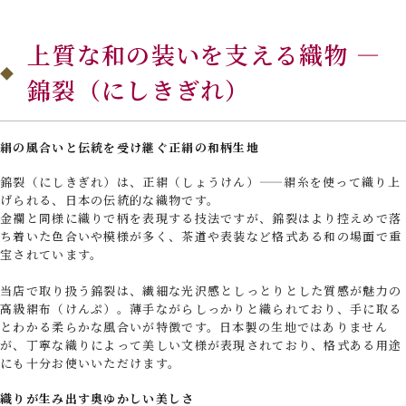
上質な和の装いを支える織物 —
錦裂（にしきぎれ）
絹の風合いと伝統を受け継ぐ正絹の和柄生地
錦裂（にしきぎれ）は、正絹（しょうけん）——絹糸を使って織り上
げられる、日本の伝統的な織物です。
金襴と同様に織りで柄を表現する技法ですが、錦裂はより控えめで落
ち着いた色合いや模様が多く、茶道や表装など格式ある和の場面で重
宝されています。
当店で取り扱う錦裂は、繊細な光沢感としっとりとした質感が魅力の
高級絹布（けんぷ）。薄手ながらしっかりと織られており、手に取る
とわかる柔らかな風合いが特徴です。日本製の生地ではありません
が、丁寧な織りによって美しい文様が表現されており、格式ある用途
にも十分お使いいただけます。
織りが生み出す奥ゆかしい美しさ