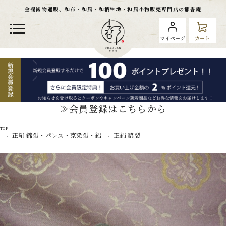
金襴織物通販、和布・和風・和柄生地・和風小物販売専門店の都香庵
マイページ
カート
≫会員登録はこちらから
TOP
正絹 錦裂・パレス・京染裂・絽
正絹 錦裂