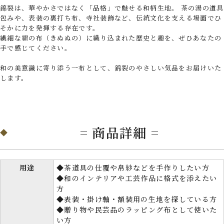
錦裂は、華やかさではなく「品格」で魅せる和柄生地。 茶の湯の道具
包みや、表装の裏打ち布、寺社装飾など、伝統文化を支える場面でひ
そかに力を発揮する存在です。
繊細な絹の布（きぬぬの）に織り込まれた歴史と趣を、ぜひあなたの
手で感じてください。
和の美意識に寄り添う一布として、錦裂のやさしい気品をお届けいた
します。
= 商品詳細 =
用途
◆茶道具の仕覆や帛紗などを手作りしたい方
◆和のインテリアや工芸作品に格式を添えたい
方
◆表装・掛け軸・額装用の生地を探している方
◆贈り物や民芸品のラッピング布として使いた
い方