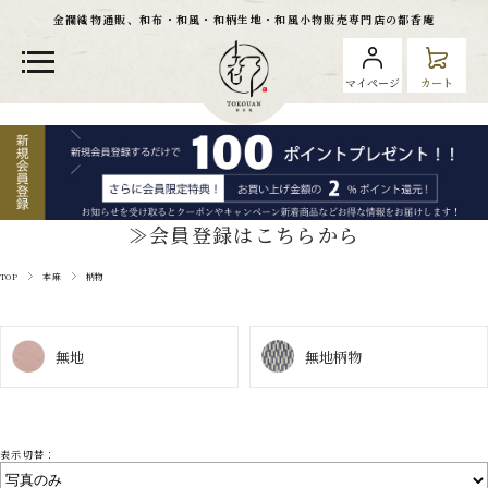
金襴織物通販、和布・和風・和柄生地・和風小物販売専門店の都香庵
マイページ
カート
≫会員登録はこちらから
TOP
本麻
柄物
無地
無地
柄物
表示切替：