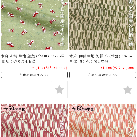
本麻 和柄 生地 金魚 (全4色) 50cm単
本麻 和柄 生地 矢絣 小 (常盤) 50cm
位 切り売り/04.若苗
単位 切り売り/01.常盤
¥1,100
(税抜 ¥1,000)
¥1,100
(税抜 ¥1,000)
在庫を確認する
在庫を確認する