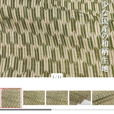
1
/
11