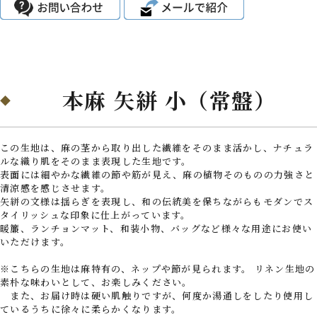
本麻 矢絣 小（常盤）
この生地は、麻の茎から取り出した繊維をそのまま活かし、ナチュラ
ルな織り肌をそのまま表現した生地です。
表面には細やかな繊維の節や筋が見え、麻の植物そのものの力強さと
清涼感を感じさせます。
矢絣の文様は揺らぎを表現し、和の伝統美を保ちながらもモダンでス
タイリッシュな印象に仕上がっています。
暖簾、ランチョンマット、和装小物、バッグなど様々な用途にお使い
いただけます。
※こちらの生地は麻特有の、ネップや節が見られます。 リネン生地の
素朴な味わいとして、お楽しみください。
また、お届け時は硬い肌触りですが、何度か湯通しをしたり使用し
ているうちに徐々に柔らかくなります。