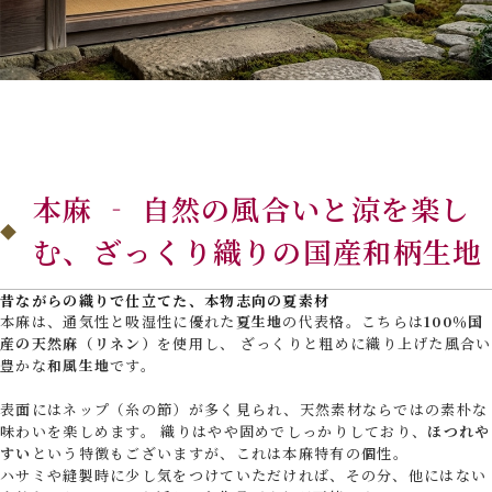
本麻 ‐ 自然の風合いと涼を楽し
む、ざっくり織りの国産和柄生地
昔ながらの織りで仕立てた、本物志向の夏素材
本麻は、通気性と吸湿性に優れた
夏生地
の代表格。こちらは
100％国
産の天然麻（リネン）
を使用し、 ざっくりと粗めに織り上げた風合い
豊かな
和風生地
です。
表面にはネップ（糸の節）が多く見られ、天然素材ならではの素朴な
味わいを楽しめます。 織りはやや固めでしっかりしており、
ほつれや
すい
という特徴もございますが、これは本麻特有の個性。
ハサミや縫製時に少し気をつけていただければ、その分、他にはない