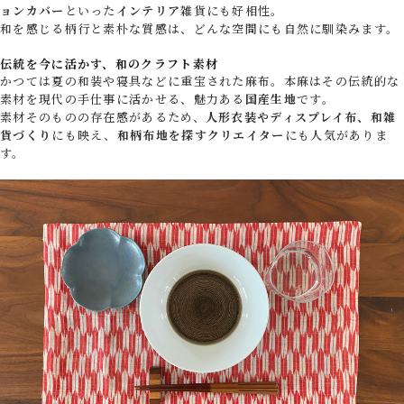
ョンカバー
といった
インテリア
雑貨にも好相性。
和を感じる柄行と素朴な質感は、どんな空間にも自然に馴染みます。
伝統を今に活かす、和のクラフト素材
かつては夏の和装や寝具などに重宝された麻布。本麻はその伝統的な
素材を現代の手仕事に活かせる、魅力ある
国産生地
です。
素材そのものの存在感があるため、
人形衣装やディスプレイ布、和雑
貨づくり
にも映え、
和柄布地を探すクリエイター
にも人気がありま
す。