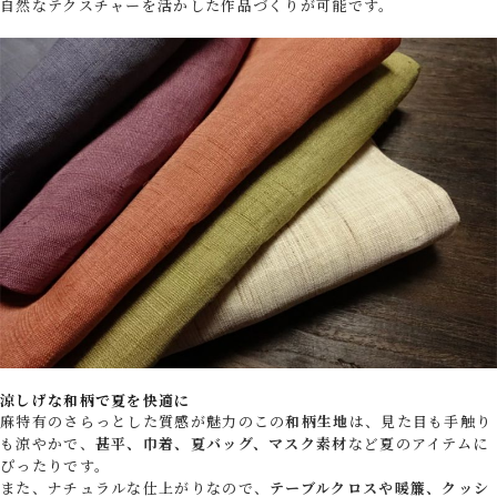
自然なテクスチャーを活かした作品づくりが可能です。
涼しげな和柄で夏を快適に
麻特有のさらっとした質感が魅力のこの
和柄生地
は、見た目も手触り
も涼やかで、
甚平、巾着、夏バッグ、マスク素材
など夏のアイテムに
ぴったりです。
また、ナチュラルな仕上がりなので、
テーブルクロスや暖簾、クッシ