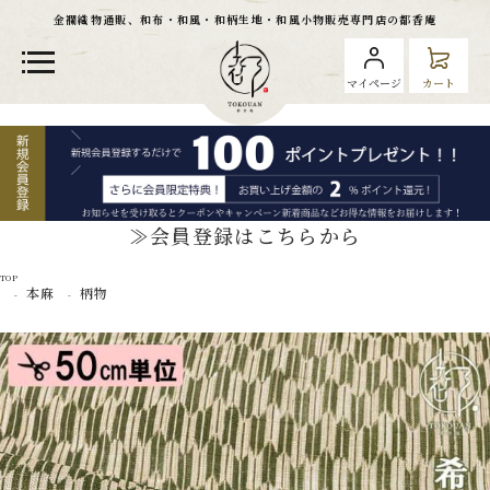
金襴織物通販、和布・和風・和柄生地・和風小物販売専門店の都香庵
マイページ
カート
≫会員登録はこちらから
TOP
本麻
柄物