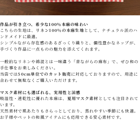
作品が引き立つ、希少な100％本麻の味わい
こちらの生地は、
リネン100％の本麻生地
として、ナチュラル派のハ
ンドメイドに最適。
シンプルながら存在感のあるざっくり織りと、個性豊かなネップが、
手づくり作品に一点ものの魅力を添えてくれます。
一般的なリネンや綿混とは一味違う「昔ながらの麻布」で、ぜひ和の
手仕事をお楽しみください。
当店では
50cm単位でのカット販売
に対応しておりますので、用途に
合わせて無駄なくご購入いただけます。
マスク素材にも選ばれる、実用性と涼感
吸湿性・速乾性に優れた本麻は、
夏用マスク素材
としても注目されて
います。
天然素材で肌あたりもさらっとしており、蒸れやすい季節にも快適。
お子様やペットの和風アイテムにも応用できる安心素材です。