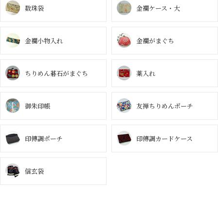
数珠袋
金襴ケース・大
金襴小物入れ
金襴がまぐち
ちりめん碁石
がまぐち
薬入れ
御朱印帳
友禅ちりめん
ポーチ
印傳調ポーチ
印傳調
カードケース
信玄袋