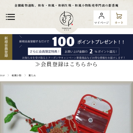
金襴織物通販、和布・和風・和柄生地・和風小物販売専門店の都香庵
マイページ
カート
≫会員登録はこちらから
TOP
和風小物
薬入れ