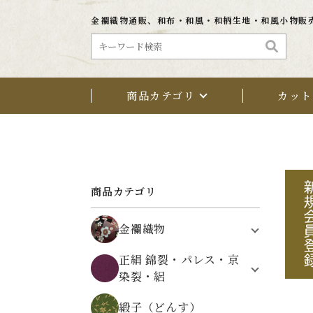
金襴織物通販、和布・和風・和柄生地・和風小物販
商品カテゴリ
カット
商品カテゴリ
金襴織物
植物文様
正絹 錦裂・パレス・京
鳥・動物・昆虫文様
染裂・絽
架空の文様
正絹 錦裂（にしきぎれ）
自然・風景文様
緞子（どんす）
正絹 パレス