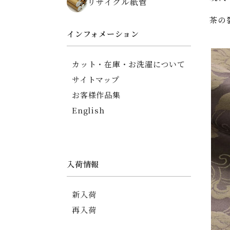
リサイクル紙管
ちりめん碁石がまぐち
茶の
薬入れ
御朱印帳
インフォメーション
友禅ちりめんポーチ
印傳調ポーチ
カット・在庫・お洗濯について
印傳調カードケース
サイトマップ
信玄袋
お客様作品集
English
入荷情報
新入荷
再入荷