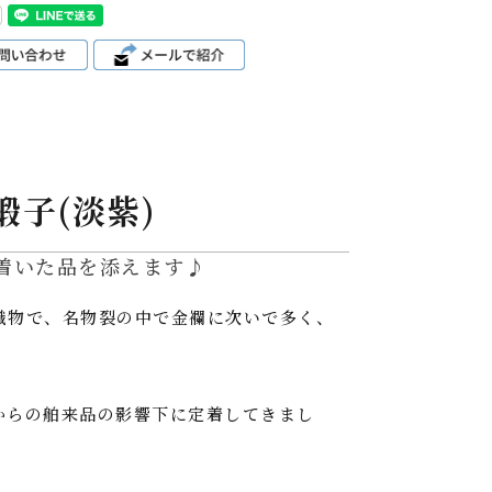
緞子(淡紫)
着いた品を添えます♪
織物で、名物裂の中で金襴に次いで多く、
からの舶来品の影響下に定着してきまし