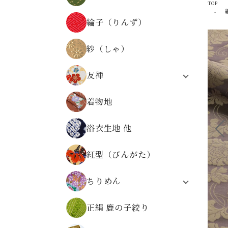
TOP
器物文様
正絹 京染裂
物語・人物・文字文様
綸子（りんず）
正絹 絽
時代の文様
縞・格子・割付・幾何学文様
紗（しゃ）
仏事金襴
その他の文様
友禅
無金の金襴
合繊友禅
無地系金襴
着物地
正絹友禅
その他の文様
合繊友禅 パネル柄
広幅金襴
浴衣生地 他
友禅
正絹金襴
金襴の色から選ぶ
紅型（びんがた）
ちりめん
レーヨンちりめん
正絹 鹿の子絞り
ポリエステルちりめん
正絹ちりめん