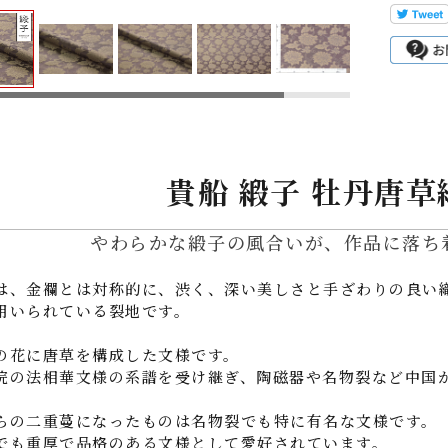
貴船 緞子 牡丹唐草
やわらかな緞子の風合いが、作品に落ち
は、金襴とは対称的に、渋く、深い美しさと手ざわりの良い
用いられている裂地です。
の花に唐草を構成した文様です。
院の法相華文様の系譜を受け継ぎ、陶磁器や名物裂など中国
らの二重蔓になったものは名物裂でも特に有名な文様です。
でも重厚で品格のある文様として愛好されています。