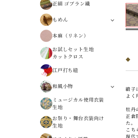
正絹 ゴブラン織
無地ちりめんから選ぶ
柄物ちりめんから選ぶ
もめん
モーリークロス
本麻（リネン）
伝統柄
植物柄
お試しセット生地
動物柄
カットクロス
レトロ文様
高島ちぢみ
江戸打ち紐
和風小物
緞子
よく
システム手帳
ミュージカル使用衣装
折り布
生地
牡丹
数珠袋
正倉
お祭り・舞台衣装向け
金襴ケース・大
た。
生地
金襴小物ケース
こち
金襴がまぐち
現代