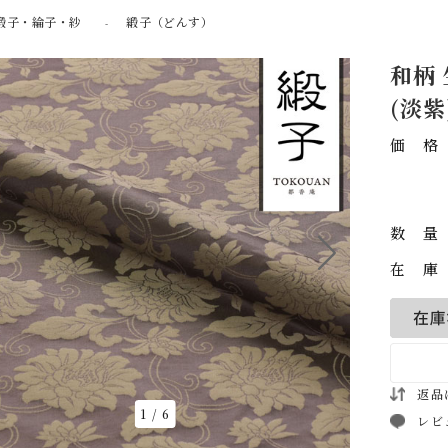
緞子・綸子・紗
緞子（どんす）
和柄
(淡紫
価
数
在
返品
1
/
6
レビ