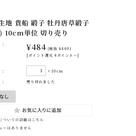
 生地 貴船 緞子 牡丹唐草緞子
) 10cm単位 切り売り
格:
¥484
(税抜 ¥440)
[ポイント還元 4ポイント～]
量:
×10cm
庫:
売り切れました
についての詳細はこちら
ューはありません