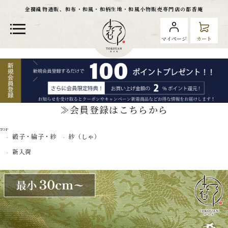
金襴織物通販、和布・和風・和柄生地・和風小物販売専門店の都香庵
マイページ
カート
≫会員登録はこちらから
TOP
緞子・綸子・紗
紗（しゃ）
新入荷