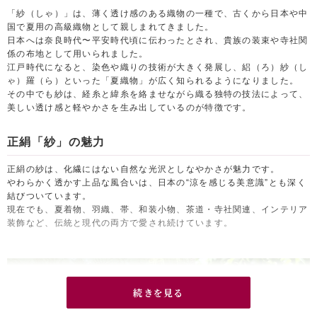
「紗（しゃ）」は、薄く透け感のある織物の一種で、古くから日本や中
国で夏用の高級織物として親しまれてきました。
日本へは奈良時代〜平安時代頃に伝わったとされ、貴族の装束や寺社関
係の布地として用いられました。
江戸時代になると、染色や織りの技術が大きく発展し、絽（ろ）紗（し
ゃ）羅（ら）といった「夏織物」が広く知られるようになりました。
その中でも紗は、経糸と緯糸を絡ませながら織る独特の技法によって、
美しい透け感と軽やかさを生み出しているのが特徴です。
正絹「紗」の魅力
正絹の紗は、化繊にはない自然な光沢としなやかさが魅力です。
やわらかく透かす上品な風合いは、日本の“涼を感じる美意識”とも深く
結びついています。
現在でも、夏着物、羽織、帯、和装小物、茶道・寺社関連、インテリア
装飾など、伝統と現代の両方で愛され続けています。
続きを見る