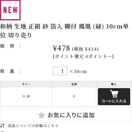
和柄 生地 正絹 紗 箔入 糊付 鳳凰 (緑) 10cm単
位 切り売り
価格:
¥478
(税抜 ¥434)
[ポイント還元 4ポイント～]
数量:
×10cm
カラー
在庫
購入
01.緑
◎
返品についての詳細はこちら