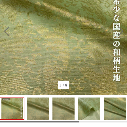
1
/
8