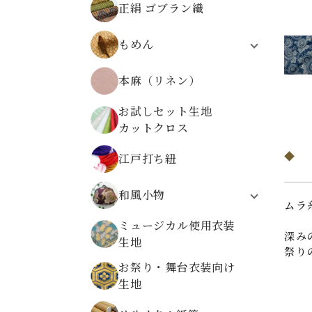
正絹 ゴブラン織
無地ちりめんから選ぶ
柄物ちりめんから選ぶ
もめん
モーリークロス
本麻（リネン）
伝統柄
植物柄
お試しセット生地
動物柄
カットクロス
レトロ文様
高島ちぢみ
江戸打ち紐
和風小物
ムラ
システム手帳
ミュージカル使用衣装
折り布
深み
生地
祭り
数珠袋
お祭り・舞台衣装向け
金襴ケース・大
生地
金襴小物ケース
金襴がまぐち