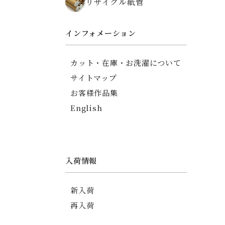
リサイクル紙管
ちりめん碁石がまぐち
薬入れ
御朱印帳
インフォメーション
友禅ちりめんポーチ
印傳調ポーチ
カット・在庫・お洗濯について
印傳調カードケース
サイトマップ
信玄袋
お客様作品集
English
入荷情報
新入荷
再入荷