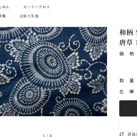
もめん
モーリークロス
特集
お祭り生地
和柄
唐草
価
数
在
返品
1
/
4