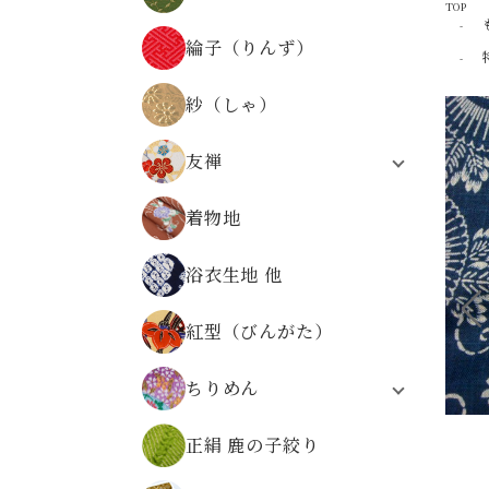
TOP
器物文様
正絹 京染裂
物語・人物・文字文様
綸子（りんず）
正絹 絽
時代の文様
縞・格子・割付・幾何学文様
紗（しゃ）
仏事金襴
その他の文様
友禅
無金の金襴
合繊友禅
無地系金襴
着物地
正絹友禅
その他の文様
合繊友禅 パネル柄
広幅金襴
浴衣生地 他
友禅
正絹金襴
金襴の色から選ぶ
紅型（びんがた）
ちりめん
レーヨンちりめん
正絹 鹿の子絞り
ポリエステルちりめん
正絹ちりめん