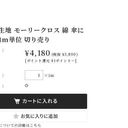
 生地 モーリークロス 綿 傘に
 1m単位 切り売り
格:
¥4,180
(税抜 ¥3,800)
[ポイント還元 41ポイント～]
量:
×1m
庫:
◎
についての詳細はこちら