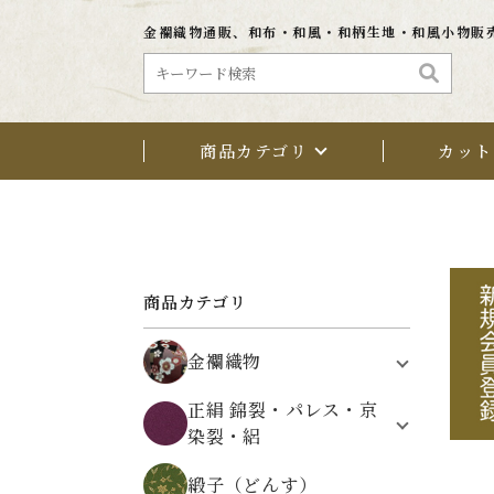
金襴織物通販、和布・和風・和柄生地・和風小物販
商品カテゴリ
カット
商品カテゴリ
金襴織物
植物文様
正絹 錦裂・パレス・京
鳥・動物・昆虫文様
染裂・絽
架空の文様
正絹 錦裂（にしきぎれ）
自然・風景文様
緞子（どんす）
正絹 パレス