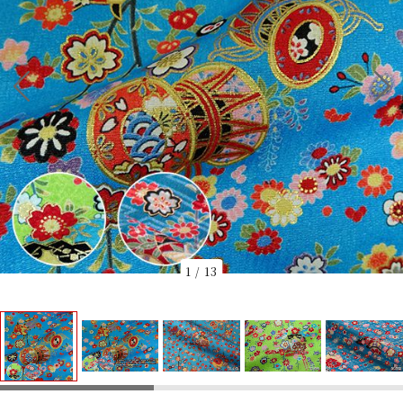
1
/
13