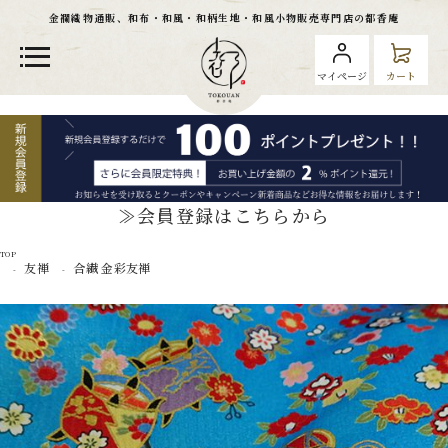
金襴織物通販、和布・和風・和柄生地・和風小物販売専門店の都香庵
マイページ
カート
≫会員登録はこちらから
TOP
友禅
合繊 金彩友禅