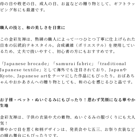
母の日や敬老の日、成人の日、お盆などの贈り物として、ギフトラッ
ピング布にも最適です。
職人の技と、和の美しさを日常に
この金彩友禅は、熟練の職人によって一つひとつ丁寧に仕上げられた
日本の伝統的テキスタイル。合成繊維（ポリエステル）を使用してい
るため、丈夫で扱いやすく、初心者の方にもおすすめです。
「Japanese brocade」「samurai fabric」「traditional
Japanese textile」として海外でも注目されており、Japanや
Kyoto、Japanese artをテーマにした作品にもぴったり。おばあち
ゃんやおかあさんへの贈り物としても、和の心を感じるひと品です。
お子様・ペット・ぬいぐるみにもぴったり！思わず笑顔になる華やか
生地
金彩友禅は、子供の衣装や犬の着物、ぬいぐるみの服づくりにも大人
気！
華やかで目を惹く和柄デザインは、発表会や七五三、お祭り衣装など
の晴れ舞台にもぴったりです。