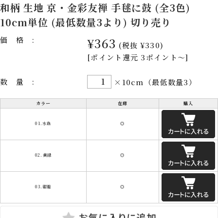
和柄 生地 京・金彩友禅 手毬に鼓 (全3色)
10cm単位 (最低数量3より) 切り売り
価格:
¥363
(税抜 ¥330)
[ポイント還元 3ポイント～]
数量:
×10cm（最低数量3）
カラー
在庫
購入
01.水色
◎
02.黄緑
◎
03.紺碧
◎