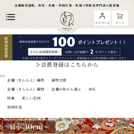
金襴織物通販、和布・和風・和柄生地・和風小物販売専門店の都香庵
マイページ
カート
≫会員登録はこちらから
TOP
金襴（きんらん）織物
植物文様
金襴（きんらん）織物
金襴の色から選ぶ
赤系
特集
美しい花柄
和柄生地