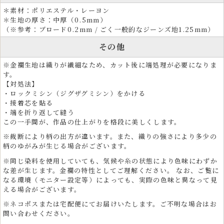
＊素材：ポリエステル・レーヨン
＊生地の厚さ：中厚（0.5mm）
（※参考：ブロード0.2mm / ごく一般的なジーンズ地1.25mm）
その他
※金襴生地は織りが繊細なため、カット後に端処理が必要になりま
す。
【対処法】
・ロックミシン（ジグザグミシン）をかける
・接着芯を貼る
・端を折り返して縫う
この一手間が、作品の仕上がりを格段に美しくします。
※裁断により柄の出方が違います。また、織りの強さにより多少の
柄のゆがみが生じる場合がございます。
※同じ染料を使用していても、気候や糸の状態により色味にわずか
な差が生じます。金襴の特性としてご理解ください。 なお、ご覧に
なる環境（モニター設定等）によっても、実際の色味と異なって見
える場合がございます。
プロフェッショナルと愛好家のための多用途和ファッ
ション生地
※ネコポスまたは宅配便にてお届けいたします。ご不明な場合はお
問い合わせください。
金襴生地は、服飾デザイナーや舞台制作者、映像制作者、インテリアデ