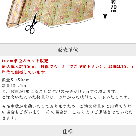
和のインテリア装飾に最適な金襴生地
金襴生地は、ファブリックパネル、タペストリー、掛け軸、屏風、仏壇
装飾など、和モダンなインテリアにも最適な素材です。車の内装にも使
用されています。
ホテルや旅館の内装、座布団、クッション、ソファや椅子張り生地とし
ても採用され、上質な和空間を演出します。端午の節句、雛祭り、お正
月、お盆、法事など、季節行事や伝統行事の装飾にもご利用いただけま
販売単位
す。
10cm単位のカット販売
最低購入数30cm（最低でも「3」でご注文下さい）、以降は10cm
単位で販売しています。
数量5→50cm
数量10→1m
と、数量が1増えるごとに生地の長さが10cmずつ増えます。
ご注文いただいた数量分は、つながった状態でカットいたします。
★在庫数が変動いたしておりますため、ご注文数量をご用意できな
い場合もございます。 その場合は、こちらよりご連絡させていただ
きます。
仕様