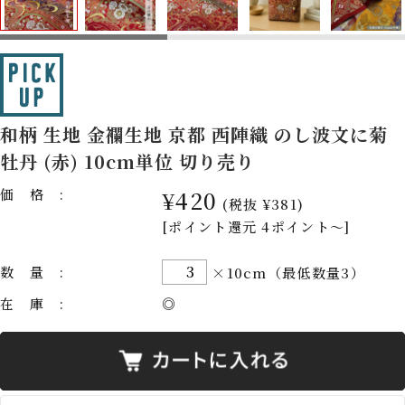
和柄 生地 金襴生地 京都 西陣織 のし波文に菊
牡丹 (赤) 10cm単位 切り売り
価格:
¥420
(税抜 ¥381)
[ポイント還元 4ポイント～]
数量:
×10cm（最低数量3）
在庫:
◎