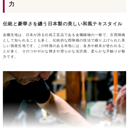
力
伝統と豪華さを纏う日本製の美しい和風テキスタイル
金襴生地は、日本が誇る伝統工芸品である金襴織物の一種で、京西陣織
として知られることも多く、伝統的な西陣織の技法で織り上げられた美
しい国産生地です。この特徴のある布地には、金糸や銀糸が使われるこ
とが多く、そのつややかな輝きや滑らかな光沢感、柔らかな手触りが魅
力です。