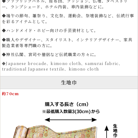
◆ファブリックパネル、座布団、クッション、仏壇、タペストリ
ます。カットクロスやはぎれは、ポーチ、酒袋、 ワイン袋、碁石袋、
ー、ランプシェード、ホテル内装、車内装飾などに。
笛袋、帽子、マスク、革細工、弓袋など、さまざまな作品制作に使用で
きます。
◆端午の節句、雛祭り、文化祭、運動会、祭壇装飾など、伝統行事
を彩るアイテムとして。
小さめの柄で構成されているため、ドール衣装やぬいぐるみ衣装、愛犬
用の着物など細かな制作にも適しています。 金糸がきらめく織物生地
◆ハンドメイド・ホビー向けの手芸資材として。
は、作品に存在感と高級感を与えます。
◆職人やデザイナー、スタイリスト、インテリアデザイナー、家具
製造業者等専門職の方に。
衣装とファッションに広がる金襴の和風テイストの美
◆神社仏閣、宮司や僧侶など伝統職業の方々に。
しさ
◆Japanese brocade、kimono cloth、samurai fabric、
traditional Japanese textile、kimono cloth
金襴生地は、和風衣装をはじめ、舞台衣装、祭り衣装、よさこい衣装、
雅楽衣装、神楽衣裳など、伝統的な和装に多く使用されています。着物
や帯、化粧まわしなどフォーマルな装いにも適しています。
生地巾
運動会や文化祭、剣道、弓道、茶道、書道の発表会、ドレス、コスプ
約70cm
レ、民族衣装などにも用いられ、その豪華な見た目が存在感を放ちま
す。
コスプレイヤーや俳優、芸能関係者の衣装素材としても支持され、五月
人形や雛人形などの伝統人形制作、着物リメイク素材としても活用され
ています。