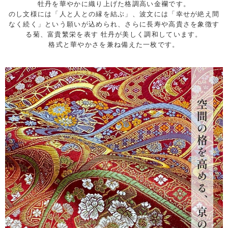
牡丹を華やかに織り上げた格調高い金襴です。
のし文様には「人と人との縁を結ぶ」、波文には「幸せが絶え間
なく続く」という願いが込められ、さらに長寿や高貴さを象徴す
る菊、富貴繁栄を表す 牡丹が美しく調和しています。
格式と華やかさを兼ね備えた一枚です。