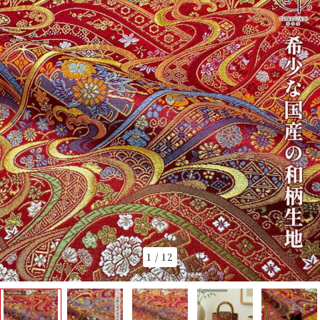
1
/
12