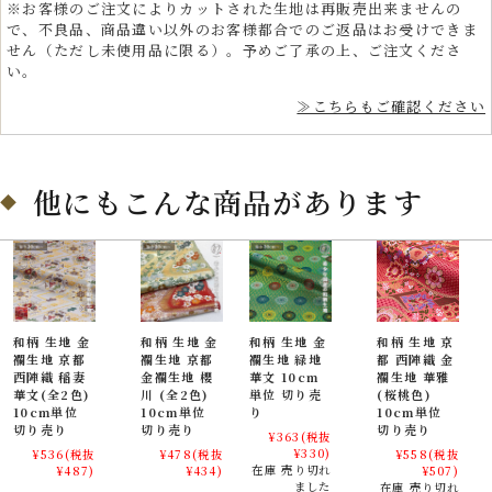
※お客様のご注文によりカットされた生地は再販売出来ませんの
ザイナーなど、プロフェッショナルな分野でも高く評価されています。
で、不良品、商品違い以外のお客様都合でのご返品はお受けできま
せん（ただし未使用品に限る）。予めご了承の上、ご注文くださ
贈り物や小物にぴったりの日本製金襴織物
い。
≫こちらもご確認ください
金襴生地は、巾着やバッグ、和小物、風呂敷、ギフトラッピング布とし
ても人気があり、日本らしさを感じる海外土産としても喜ばれます。
七五三や成人式、母の日、敬老の日などのお祝いには、袱紗や数珠入れ
の素材としてもおすすめです。
他にもこんな商品があります
伝統と日常に寄り添う雅な和柄生地、金襴織物
大人の趣味から、お子様や園児、学生まで、幅広い層にご利用頂けま
す。宮司や僧侶など、伝統的な職業の方々にも重宝されているほか、イ
ンテリアやお土産品を製造する土産品製造者や工務店の方々にも人気の
素材です。犬の服や小物にも使用されることから、ペット用のアパレル
和柄 生地 金
和柄 生地 金
和柄 生地 金
和柄 生地 京
にも応用可能です。
襴生地 京都
襴生地 京都
襴生地 緑地
都 西陣織 金
西陣織 稲妻
金襴生地 櫻
華文 10cm
襴生地 華雅
華文(全2色)
川 (全2色)
単位 切り売
(桜桃色)
10cm単位
10cm単位
り
10cm単位
切り売り
切り売り
切り売り
¥363
(税抜
¥330)
¥536
(税抜
¥478
(税抜
¥558
(税抜
在庫 売り切れ
¥487)
¥434)
¥507)
ました
在庫 売り切れ