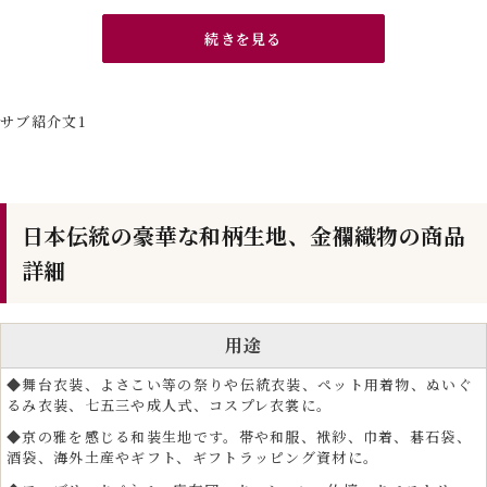
続きを見る
サブ紹介文1
日本伝統の豪華な和柄生地、金襴織物の商品
詳細
用途
◆舞台衣装、よさこい等の祭りや伝統衣装、ペット用着物、ぬいぐ
クラフト生地として人気のハンドメイド・手芸用金襴
るみ衣装、七五三や成人式、コスプレ衣裳に。
生地
◆京の雅を感じる和装生地です。帯や和服、袱紗、巾着、碁石袋、
酒袋、海外土産やギフト、ギフトラッピング資材に。
金襴生地は、和裁を好む手芸愛好家や手芸資材としても高い人気があり