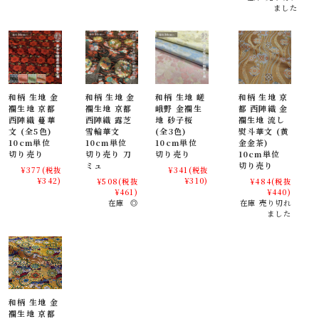
ました
和柄 生地 金
和柄 生地 金
和柄 生地 嵯
和柄 生地 京
襴生地 京都
襴生地 京都
峨野 金襴生
都 西陣織 金
西陣織 蔓華
西陣織 露芝
地 砂子桜
襴生地 流し
文 (全5色)
雪輪華文
(全3色)
熨斗華文 (黄
10cm単位
10cm単位
10cm単位
金金茶)
切り売り
切り売り 刀
切り売り
10cm単位
ミュ
切り売り
¥377
(税抜
¥341
(税抜
¥342)
¥310)
¥508
(税抜
¥484
(税抜
¥461)
¥440)
在庫 ◎
在庫 売り切れ
ました
和柄 生地 金
襴生地 京都