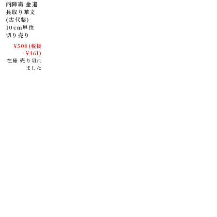
西陣織 金道
長取り華文
(古代紫)
10cm単位
切り売り
¥508
(税抜
¥461)
在庫 売り切れ
ました