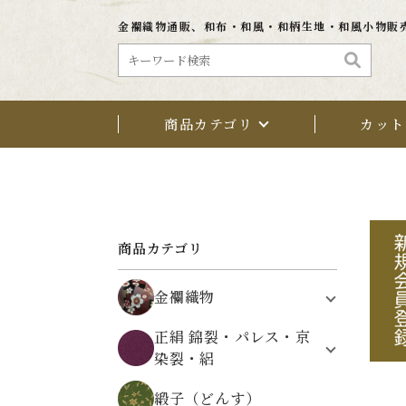
金襴織物通販、和布・和風・和柄生地・和風小物販
商品カテゴリ
カット
商品カテゴリ
金襴織物
植物文様
正絹 錦裂・パレス・京
鳥・動物・昆虫文様
染裂・絽
架空の文様
正絹 錦裂（にしきぎれ）
自然・風景文様
緞子（どんす）
正絹 パレス