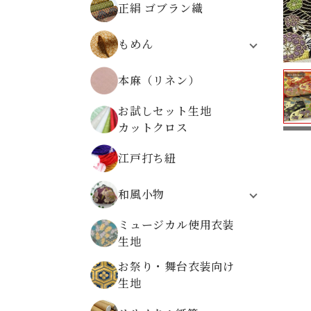
正絹 ゴブラン織
無地ちりめんから選ぶ
柄物ちりめんから選ぶ
もめん
モーリークロス
本麻（リネン）
伝統柄
植物柄
お試しセット生地
動物柄
カットクロス
レトロ文様
高島ちぢみ
江戸打ち紐
和風小物
システム手帳
ミュージカル使用衣装
折り布
生地
数珠袋
お祭り・舞台衣装向け
金襴ケース・大
生地
金襴小物ケース
金襴がまぐち