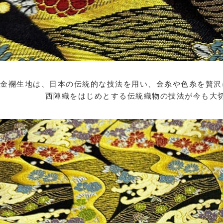
金襴生地は、日本の伝統的な技法を用い、金糸や色糸を贅沢
西陣織をはじめとする伝統織物の技法が今も大