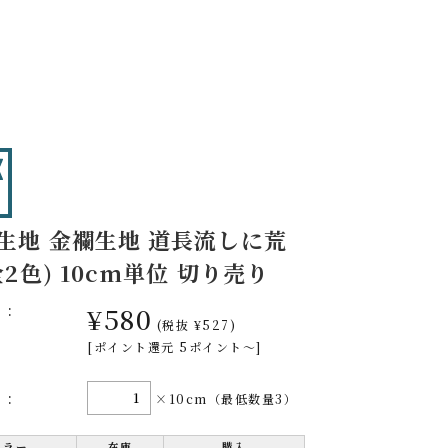
 生地 金襴生地 道長流しに荒
全2色) 10cm単位 切り売り
格:
¥580
(税抜 ¥527)
[ポイント還元 5ポイント～]
量:
×10cm（最低数量3）
カラー
在庫
購入