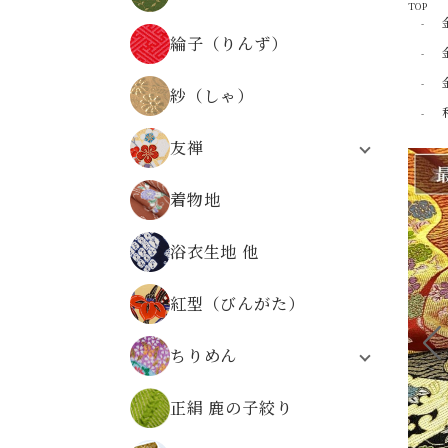
TOP
器物文様
正絹 京染裂
物語・人物・文字文様
綸子（りんず）
正絹 絽
時代の文様
縞・格子・割付・幾何学文様
紗（しゃ）
仏事金襴
その他の文様
友禅
無金の金襴
合繊友禅
無地系金襴
着物地
正絹友禅
その他の文様
合繊友禅 パネル柄
広幅金襴
浴衣生地 他
友禅
正絹金襴
金襴の色から選ぶ
紅型（びんがた）
ちりめん
レーヨンちりめん
正絹 鹿の子絞り
ポリエステルちりめん
正絹ちりめん