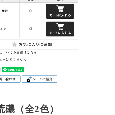
1.艶紺
◎
02.赤
◎
についての詳細はこちら
ューはありません
荒磯（全2色）