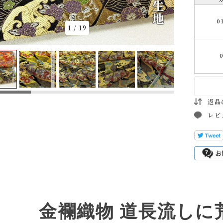
0
1
/
19
返品
レビ
金襴織物 道長流しに