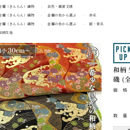
金襴（きんらん）織物
自然・風景文様
金襴（きんらん）織物
金襴の色から選ぶ
赤系
金襴（きんらん）織物
金襴の色から選ぶ
紺・青系
和柄生地
和柄
磯 (
価
数