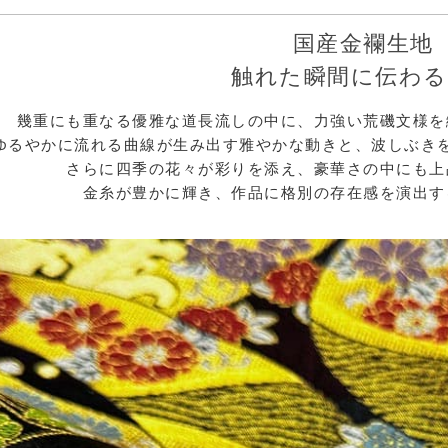
国産金襴生地
触れた瞬間に伝わる
幾重にも重なる優雅な道長流しの中に、力強い荒磯文様を
ゆるやかに流れる曲線が生み出す雅やかな動きと、波しぶき
さらに四季の花々が彩りを添え、豪華さの中にも上
金糸が豊かに輝き、作品に格別の存在感を演出す