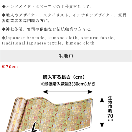
笛袋、帽子、マスク、革細工、弓袋など、さまざまな作品制作に使用で
◆ハンドメイド・ホビー向けの手芸資材として。
きます。
◆職人やデザイナー、スタイリスト、インテリアデザイナー、家具
小さめの柄で構成されているため、ドール衣装やぬいぐるみ衣装、愛犬
製造業者等専門職の方に。
用の着物など細かな制作にも適しています。 金糸がきらめく織物生地
◆神社仏閣、宮司や僧侶など伝統職業の方々に。
は、作品に存在感と高級感を与えます。
◆Japanese brocade、kimono cloth、samurai fabric、
traditional Japanese textile、kimono cloth
衣装とファッションに広がる金襴の和風テイストの美
しさ
生地巾
金襴生地は、和風衣装をはじめ、舞台衣装、祭り衣装、よさこい衣装、
約70cm
雅楽衣装、神楽衣裳など、伝統的な和装に多く使用されています。着物
や帯、化粧まわしなどフォーマルな装いにも適しています。
運動会や文化祭、剣道、弓道、茶道、書道の発表会、ドレス、コスプ
レ、民族衣装などにも用いられ、その豪華な見た目が存在感を放ちま
す。
コスプレイヤーや俳優、芸能関係者の衣装素材としても支持され、五月
人形や雛人形などの伝統人形制作、着物リメイク素材としても活用され
ています。
和のインテリア装飾に最適な金襴生地