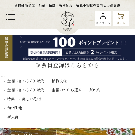
金襴織物通販、和布・和風・和柄生地・和風小物販売専門店の都香庵
マイページ
カート
≫会員登録はこちらから
TOP
金襴（きんらん）織物
植物文様
金襴（きんらん）織物
金襴の色から選ぶ
茶色系
特集
美しい花柄
和柄生地
新入荷