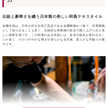
力
伝統と豪華さを纏う日本製の美しい和風テキスタイル
金襴生地は、日本が誇る伝統工芸品である金襴織物の一種で、京西陣織
として知られることも多く、伝統的な西陣織の技法で織り上げられた美
しい国産生地です。この特徴のある布地には、金糸や銀糸が使われるこ
とが多く、そのつややかな輝きや滑らかな光沢感、柔らかな手触りが魅
力です。