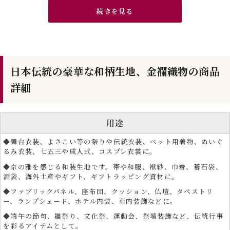
続きを見る
日本伝統の豪華な和柄生地、金襴織物の商品
詳細
用途
◆舞台衣装、よさこい等の祭りや伝統衣装、ペット用着物、ぬいぐ
るみ衣装、七五三や成人式、コスプレ衣裳に。
◆京の雅を感じる和装生地です。帯や和服、袱紗、巾着、碁石袋、
酒袋、海外土産やギフト、ギフトラッピング資材に。
クラフト生地として人気のハンドメイド・手芸用金襴
◆ファブリックパネル、座布団、クッション、仏壇、タペストリ
生地
ー、ランプシェード、ホテル内装、車内装飾などに。
◆端午の節句、雛祭り、文化祭、運動会、祭壇装飾など、伝統行事
金襴生地は、和裁を好む手芸愛好家や手芸資材としても高い人気があり
を彩るアイテムとして。
ます。カットクロスやはぎれは、ポーチ、酒袋、 ワイン袋、碁石袋、