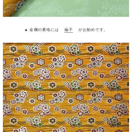
▲ 金襴の裏地には
綸子
がお勧めです。