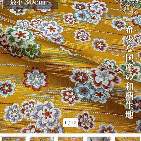
1
/
12