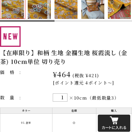
【在庫限り】和柄 生地 金襴生地 桜霞流し (金
茶) 10cm単位 切り売り
価格:
¥464
(税抜 ¥421)
[ポイント還元 4ポイント～]
数量:
×10cm（最低数量3）
カラー
在庫
購入
01.金茶
◎