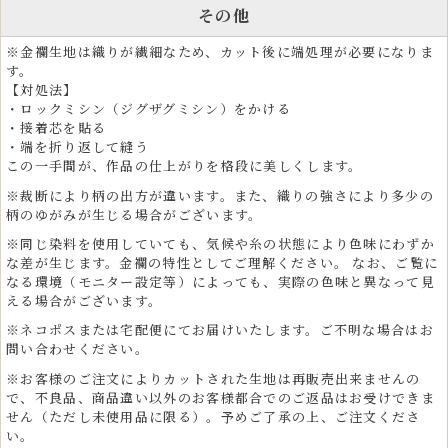
その他
※金襴生地は織りが繊細なため、カット後に端処理が必要になりま
す。
【対処法】
・ロックミシン（ジグザグミシン）をかける
・接着芯を貼る
・端を折り返して縫う
この一手間が、作品の仕上がりを格段に美しくします。
※裁断により柄の出方が違います。また、織りの強さにより多少の
柄のゆがみが生じる場合がございます。
※同じ染料を使用していても、気候や糸の状態により色味にわずか
な差が生じます。金襴の特性としてご理解ください。 なお、ご覧に
なる環境（モニター設定等）によっても、実際の色味と異なって見
える場合がございます。
※ネコポスまたは宅配便にてお届けいたします。ご不明な場合はお
問い合わせください。
プロフェッショナルと愛好家のための多用途和ファッ
※お客様のご注文によりカットされた生地は再販売出来ませんの
ション生地
で、不良品、商品違い以外のお客様都合でのご返品はお受けできま
せん（ただし未使用品に限る）。予めご了承の上、ご注文くださ
金襴生地は、服飾デザイナーや舞台制作者、映像制作者、インテリアデ
い。
ザイナーなど、プロフェッショナルな分野でも高く評価されています。