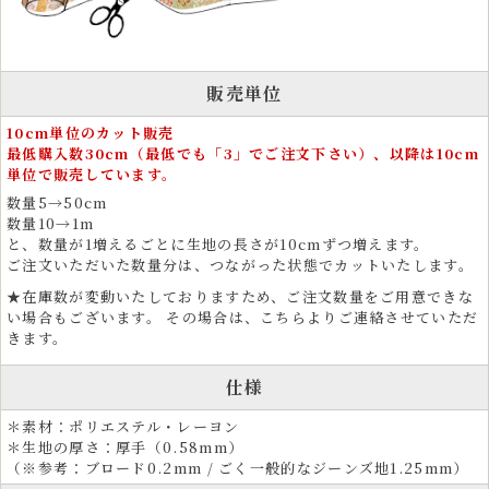
金襴生地は、ファブリックパネル、タペストリー、掛け軸、屏風、仏壇
装飾など、和モダンなインテリアにも最適な素材です。車の内装にも使
用されています。
販売単位
ホテルや旅館の内装、座布団、クッション、ソファや椅子張り生地とし
10cm単位のカット販売
ても採用され、上質な和空間を演出します。端午の節句、雛祭り、お正
最低購入数30cm（最低でも「3」でご注文下さい）、以降は10cm
月、お盆、法事など、季節行事や伝統行事の装飾にもご利用いただけま
単位で販売しています。
す。
数量5→50cm
数量10→1m
と、数量が1増えるごとに生地の長さが10cmずつ増えます。
ご注文いただいた数量分は、つながった状態でカットいたします。
★在庫数が変動いたしておりますため、ご注文数量をご用意できな
い場合もございます。 その場合は、こちらよりご連絡させていただ
きます。
仕様
＊素材：ポリエステル・レーヨン
＊生地の厚さ：厚手（0.58mm）
（※参考：ブロード0.2mm / ごく一般的なジーンズ地1.25mm）