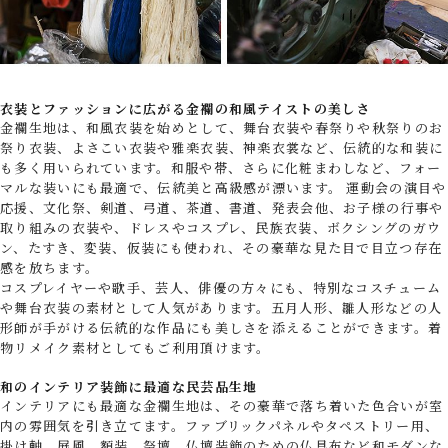
衣装とファッションに広がる金襴の和風テイストの美しさ
金襴生地は、和風衣装を始めとして、舞台衣装や春祭りや秋祭りのお
祭り衣装、よさこい衣装や雅楽衣装、神楽衣裳など、伝統的な和装に
も多く用いられています。和服や帯、さらに化粧まわしなど、フォー
マルな装いにも最適で、伝統美と高級感が漂います。 運動会の演目や
応援、文化祭、剣道、弓道、茶道、書道、発表会他、お子様の行事や
取り組みの衣装や、ドレスやコスプレ、民族衣装、ボクシングのガウ
ン、たすき、変装、仮装にも使われ、その豪華な見た目で目立つ存在
感を放ちます。
コスプレイヤーや歌手、芸人、俳優の方々にも、特別なコスチューム
や舞台衣装の素材として人気があります。五月人形、雛人形などの人
形師が手がける伝統的な作品にも美しさを添えることができます。着
物リメイク素材としてもご利用頂けます。
和のインテリア装飾に最適な民芸品生地
インテリアにも最適な金襴生地は、その豪華で落ち着いた色合いが室
内の雰囲気を引き立てます。ファブリックパネルやタペストリー用、
掛け軸、屏風、額装、祭壇、仏壇装飾のための仏具布など和モダンな