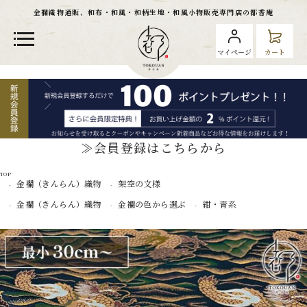
金襴織物通販、和布・和風・和柄生地・和風小物販売専門店の都香庵
マイページ
カート
≫会員登録はこちらから
TOP
金襴（きんらん）織物
架空の文様
金襴（きんらん）織物
金襴の色から選ぶ
紺・青系