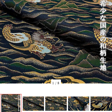
1
/
8