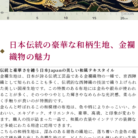
日本伝統の豪華な和柄生地、金襴
織物の魅力
伝統と豪華さを纏う日本Japanの美しい和風テキスタイル
金襴生地は、日本が誇る伝統工芸品である金襴織物の一種で、京西陣
織として知られることも多く、伝統的な西陣織の技法で織り上げられ
た美しい国産生地です。この特徴のある布地には金糸や銀糸が使われ
ることが多く、そのつやつやとした輝きやなめらかな光沢感、柔らか
く手触りが良いのが特徴的です。
金らんと呼ばれるこの和模様の布地は、色や柄によりかっこいい、か
わいい、エキゾチック、オリエンタル、豪華、高級、と印象が変わり
ます。職人の技が詰まった一品で、和風の衣装やインテリアの装飾な
ど多岐にわたる用途に応用できます。
こちらの和柄生地は、深みのある紺色の織地に、落ち着いた金色の龍
の文様を織り出した金襴生地です。どんなシーンでも使いやすい生地