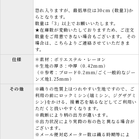
恐れ入りますが、最低単位は30cm (数量3)か
らとなります。
数量は「3」以上でお願いいたします。
★在庫数が変動いたしておりますため、ご注文
数量をご用意できない場合もございます。 その
場合は、こちらよりご連絡させていただきま
す。
仕様
＊素材：ポリエステル・レーヨン
＊生地の厚さ：中厚（0.42mm）
（※参考：ブロード0.2mm/ごく一般的なジー
ンズ地1.25mm）
その他
※織りの性質上ほつれやすい生地ですので、ご
利用の前にロックミシン(端ミシン、ジグザグミ
シン)をかける、接着芯を貼るなどしてご利用い
ただくと扱いやすくなります。
※裁断により柄の出方が違います。
※出力状況により実際の布の色と異なる場合が
ございます。
※メール便対応メーター数は織る時期等によ