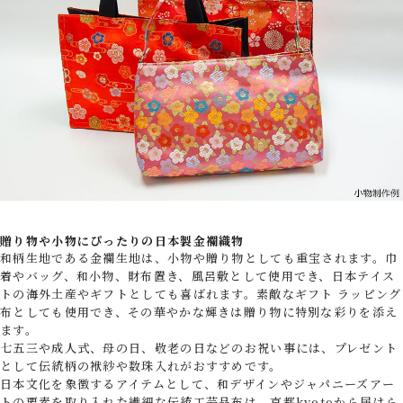
贈り物や小物にぴったりの日本製金襴織物
和柄生地である金襴生地は、小物や贈り物としても重宝されます。巾
着やバッグ、和小物、財布置き、風呂敷として使用でき、日本テイス
トの海外土産やギフトとしても喜ばれます。素敵なギフト ラッピング
布としても使用でき、その華やかな輝きは贈り物に特別な彩りを添え
ます。
七五三や成人式、母の日、敬老の日などのお祝い事には、プレゼント
として伝統柄の袱紗や数珠入れがおすすめです。
日本文化を象徴するアイテムとして、和デザインやジャパニーズアー
トの要素を取り入れた繊細な伝統工芸品布は、京都kyotoから届けら