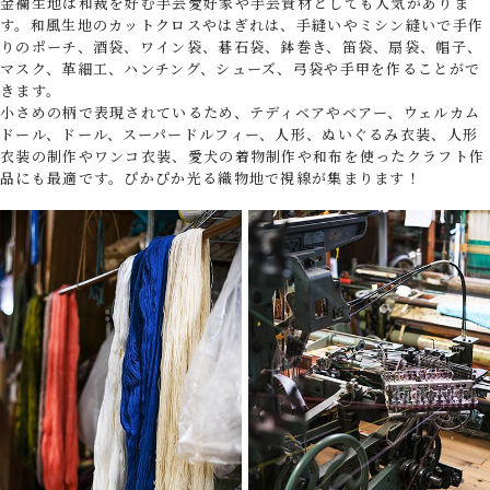
金襴生地は和裁を好む手芸愛好家や手芸資材としても人気がありま
す。和風生地のカットクロスやはぎれは、手縫いやミシン縫いで手作
りのポーチ、酒袋、ワイン袋、碁石袋、鉢巻き、笛袋、扇袋、帽子、
マスク、革細工、ハンチング、シューズ、弓袋や手甲を作ることがで
きます。
小さめの柄で表現されているため、テディベアやベアー、ウェルカム
ドール、ドール、スーパードルフィー、人形、ぬいぐるみ衣装、人形
衣装の制作やワンコ衣装、愛犬の着物制作や和布を使ったクラフト作
品にも最適です。ぴかぴか光る織物地で視線が集まります！