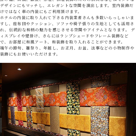
デザインにもマッチし、エレガントな空間を演出します。室内装飾だ
けではなく車の内装にもご利用頂けます。
ホテルの内装に取り入れて下さる内装業者さんも多数いらっしゃいま
すし、座布団やクッション、ソファや椅子張りの生地としても活用さ
れ、伝統的な和柄の魅力を感じさせる空間やアイテムとなります。 デ
ィスプレイや壁掛け、さらにはランプシェードやフレーム装飾など
で、お部屋に和風アート、和装飾を取り入れることができます。
端午の節句、雛祭り、年越し、お正月、お盆、法事などの小物制作や
装飾にもお使いいただけます。