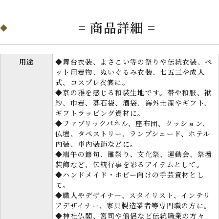
= 商品詳細 =
用途
◆舞台衣装、よさこい等の祭りや伝統衣装、ペ
ット用着物、ぬいぐるみ衣装、七五三や成人
式、コスプレ衣裳に。
◆京の雅を感じる和装生地です。帯や和服、袱
紗、巾着、碁石袋、酒袋、海外土産やギフト、
ギフトラッピング資材に。
◆ファブリックパネル、座布団、クッション、
仏壇、タペストリー、ランプシェード、ホテル
内装、車内装飾などに。
◆端午の節句、雛祭り、文化祭、運動会、祭壇
装飾など、伝統行事を彩るアイテムとして。
◆ハンドメイド・ホビー向けの手芸資材とし
て。
◆職人やデザイナー、スタイリスト、インテリ
アデザイナー、家具製造業者等専門職の方に。
◆神社仏閣、宮司や僧侶など伝統職業の方々