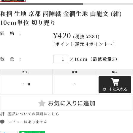
和柄 生地 京都 西陣織 金襴生地 山龍文 (紺)
10cm単位 切り売り
価格:
¥420
(税抜 ¥381)
[ポイント還元 4ポイント～]
数量:
×10cm（最低数量3）
カラー
在庫
購入
01.紺
△
返品についての詳細はこちら
レビューはありません