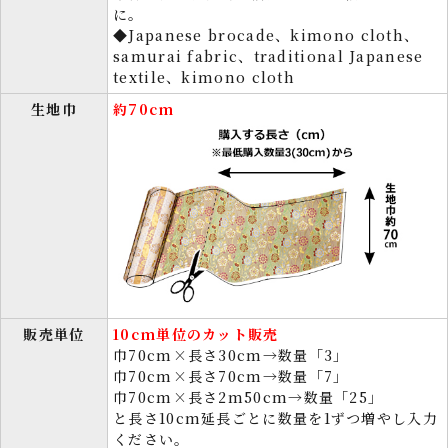
に。
◆Japanese brocade、kimono cloth、
samurai fabric、traditional Japanese
textile、kimono cloth
生地巾
約70cm
販売単位
10cm単位のカット販売
巾70cm×長さ30cm→数量「3」
巾70cm×長さ70cm→数量「7」
巾70cm×長さ2m50cm→数量「25」
と長さ10cm延長ごとに数量を1ずつ増やし入力
ください。