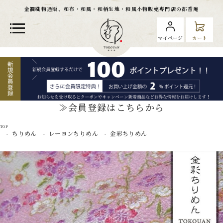
金襴織物通販、和布・和風・和柄生地・和風小物販売専門店の都香庵
マイページ
カート
≫会員登録はこちらから
TOP
ちりめん
レーヨンちりめん
金彩ちりめん