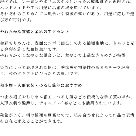
現代では、レーヨンやポリエステルといった合成繊維でも再現され、
ハンドメイドや工芸用途に活躍の場を広げています。
それぞれのちりめんには風合いや特徴の違いがあり、用途に応じた選
び方が可能です。
やわらかな質感と金彩のアクセント
金彩ちりめんは、表面にシボ（凹凸）のある縮緬生地に、きらりと光
る金彩を施した和柄生地です。
やわらかくしなやかな風合いと、華やかで上品なきらめきが特徴。
染色によって表現された柄は、季節感や物語性のあるモチーフが多
く、和のクラフトにぴったりの布地です。
和小物・人形衣装・つるし飾りにおすすめ
つまみ細工やちりめん細工、つるし雛などの伝統的な手工芸のほか、
人形衣装や髪飾り、ディスプレイ布などにも活用されています。
発色がよく、柄の種類も豊富なので、組み合わせによって作品の表情
を自在に変えることができます。