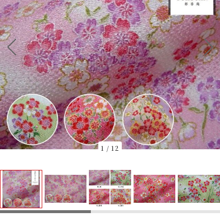
1
/
12