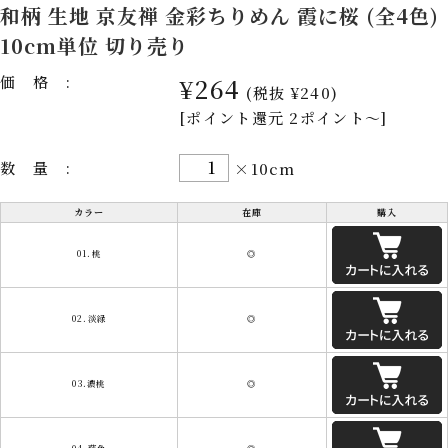
和柄 生地 京友禅 金彩ちりめん 霞に桜 (全4色)
10cm単位 切り売り
価格:
¥264
(税抜 ¥240)
[ポイント還元 2ポイント～]
数量:
×10cm
カラー
在庫
購入
01.桃
◎
02.淡緑
◎
03.濃桃
◎
04.藤色
◎