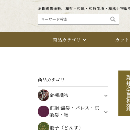
金襴織物通販、和布・和風・和柄生地・和風小物販
商品カテゴリ
カット
商品カテゴリ
金襴織物
植物文様
正絹 錦裂・パレス・京
鳥・動物・昆虫文様
染裂・絽
架空の文様
正絹 錦裂（にしきぎれ）
自然・風景文様
緞子（どんす）
正絹 パレス