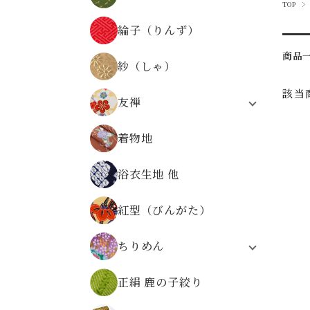
TOP
器物文様
正絹 京染裂
物語・人物・文字文様
綸子（りんず）
正絹 絽
時代の文様
商品
縞・格子・割付・幾何学文様
紗（しゃ）
仏事金襴
該当
その他の文様
友禅
無金の金襴
合繊友禅
無地系金襴
着物地
正絹友禅
その他の文様
合繊友禅 パネル柄
広幅金襴
浴衣生地 他
友禅
正絹金襴
金襴の色から選ぶ
紅型（びんがた）
ちりめん
レーヨンちりめん
正絹 鹿の子絞り
ポリエステルちりめん
正絹ちりめん