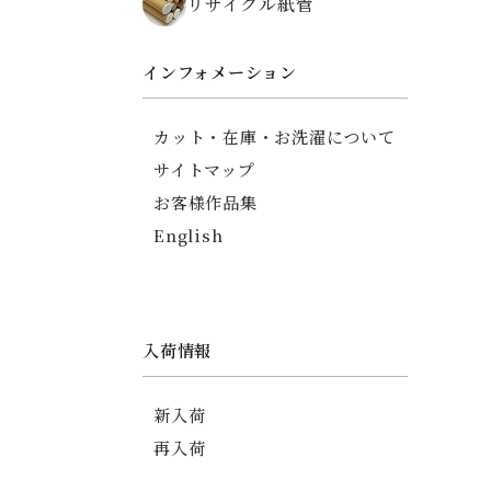
リサイクル紙管
ちりめん碁石がまぐち
薬入れ
御朱印帳
インフォメーション
友禅ちりめんポーチ
印傳調ポーチ
カット・在庫・お洗濯について
印傳調カードケース
サイトマップ
信玄袋
お客様作品集
English
入荷情報
新入荷
再入荷