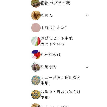
正絹 ゴブラン織
無地ちりめんから選ぶ
柄物ちりめんから選ぶ
もめん
モーリークロス
本麻（リネン）
伝統柄
植物柄
お試しセット生地
動物柄
カットクロス
レトロ文様
高島ちぢみ
江戸打ち紐
和風小物
システム手帳
ミュージカル使用衣装
折り布
生地
数珠袋
お祭り・舞台衣装向け
金襴ケース・大
生地
金襴小物ケース
金襴がまぐち