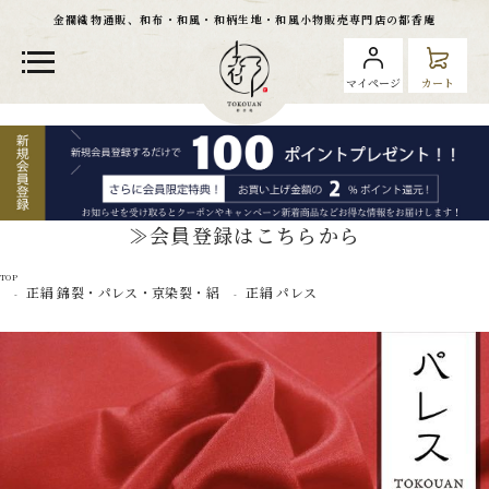
金襴織物通販、和布・和風・和柄生地・和風小物販売専門店の都香庵
マイページ
カート
≫会員登録はこちらから
TOP
正絹 錦裂・パレス・京染裂・絽
正絹 パレス