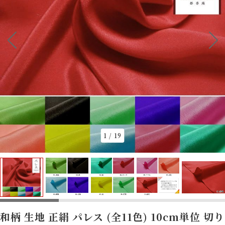
1
/
19
和柄 生地 正絹 パレス (全11色) 10cm単位 切り