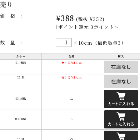
売り
価格:
¥388
(税抜 ¥352)
[ポイント還元 3ポイント～]
数量:
×10cm（最低数量3）
カラー
在庫
購入
01.黄緑
売り切れました
02.黒
売り切れました
03.新橋
△
04.青紫
△
05.緑
◎