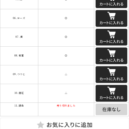
06.ローズ
◎
07.黄
◎
08.若葉
◎
09.つつじ
△
10.唐紅
△
11.緋色
売り切れました