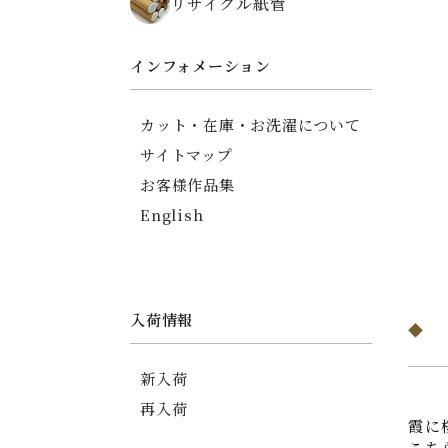
リサイクル紙管
ちりめん碁石がまぐち
薬入れ
御朱印帳
インフォメーション
友禅ちりめんポーチ
印傳調ポーチ
カット・在庫・お洗濯について
印傳調カードケース
サイトマップ
信玄袋
お客様作品集
English
入荷情報
新入荷
再入荷
霞に
こち