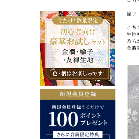
綸子
こち
生地
柔ら
金襴