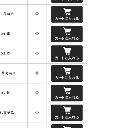
3.薄萌黄
◎
04.紺
◎
05.赤
◎
6.葡萄染色
◎
07.桃
◎
8.支子色
◎