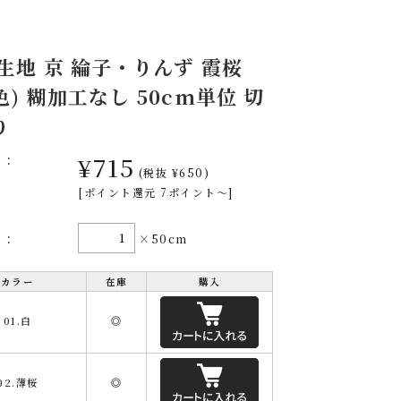
 生地 京 綸子・りんず 霞桜
色) 糊加工なし 50cm単位 切
り
格:
¥715
(税抜 ¥650)
[ポイント還元 7ポイント～]
量:
×50cm
カラー
在庫
購入
01.白
◎
02.薄桜
◎