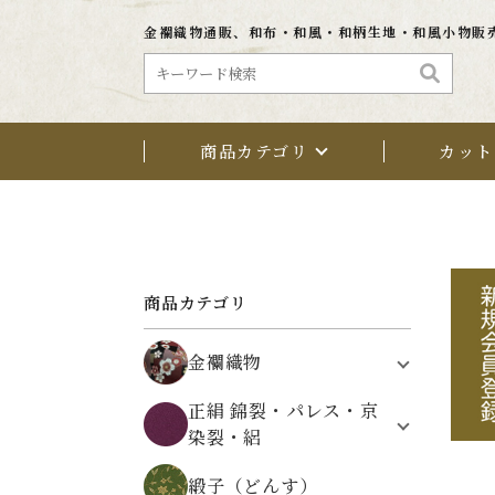
金襴織物通販、和布・和風・和柄生地・和風小物販
商品カテゴリ
カット
商品カテゴリ
金襴織物
植物文様
正絹 錦裂・パレス・京
鳥・動物・昆虫文様
染裂・絽
架空の文様
正絹 錦裂（にしきぎれ）
自然・風景文様
緞子（どんす）
正絹 パレス