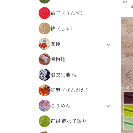
TOP
器物文様
正絹 京染裂
物語・人物・文字文様
綸子（りんず）
正絹 絽
時代の文様
縞・格子・割付・幾何学文様
紗（しゃ）
仏事金襴
その他の文様
友禅
無金の金襴
合繊友禅
無地系金襴
着物地
正絹友禅
その他の文様
合繊友禅 パネル柄
広幅金襴
浴衣生地 他
友禅
正絹金襴
金襴の色から選ぶ
紅型（びんがた）
ちりめん
レーヨンちりめん
正絹 鹿の子絞り
ポリエステルちりめん
正絹ちりめん