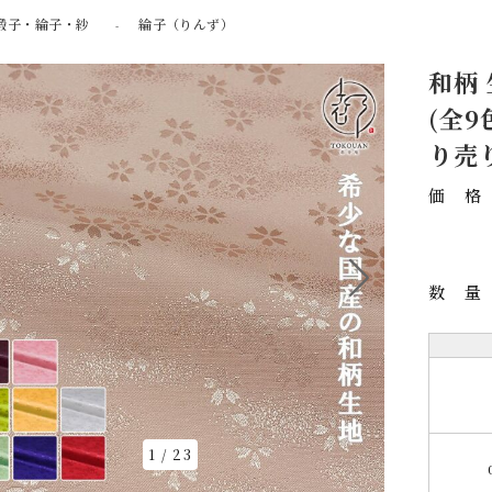
緞子・綸子・紗
綸子（りんず）
和柄
(全9
り売
価
数
1
/
23