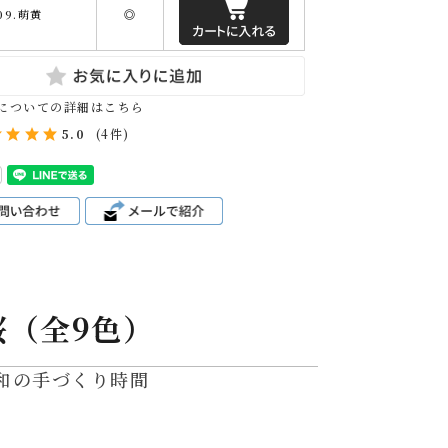
09.萌黄
◎
についての詳細はこちら
5.0
(4件)
桜（全9色）
和の手づくり時間