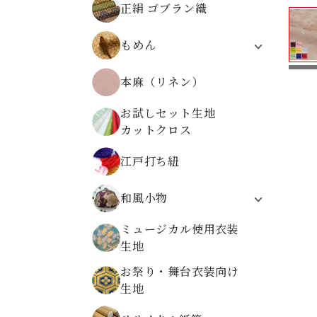
正絹 ゴブラン織
無地ちりめんから選ぶ
柄物ちりめんから選ぶ
もめん
モーリークロス
本麻（リネン）
伝統柄
植物柄
お試しセット生地
動物柄
カットクロス
レトロ文様
高島ちぢみ
江戸打ち紐
和風小物
システム手帳
ミュージカル使用衣装
折り布
生地
数珠袋
お祭り・舞台衣装向け
金襴ケース・大
生地
金襴小物ケース
金襴がまぐち