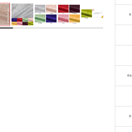
0
0
0