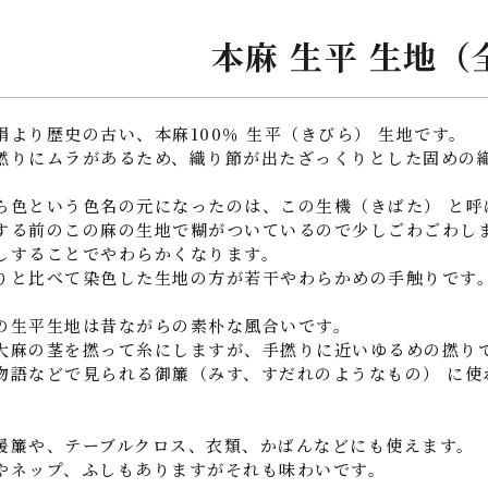
本麻 生平 生地（
絹より歴史の古い、本麻100％ 生平（きびら） 生地です。
撚りにムラがあるため、織り節が出たざっくりとした固めの
ら色という色名の元になったのは、この生機（きばた） と呼
する前のこの麻の生地で糊がついているので少しごわごわし
しすることでやわらかくなります。
りと比べて染色した生地の方が若干やわらかめの手触りです
の生平生地は昔ながらの素朴な風合いです。
大麻の茎を撚って糸にしますが、手撚りに近いゆるめの撚り
物語などで見られる御簾（みす、すだれのようなもの） に使
暖簾や、テーブルクロス、衣類、かばんなどにも使えます。
やネップ、ふしもありますがそれも味わいです。