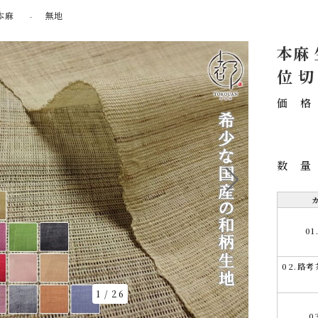
本麻
無地
本麻 
位 
価
数
0
02.路
1
/
26
0