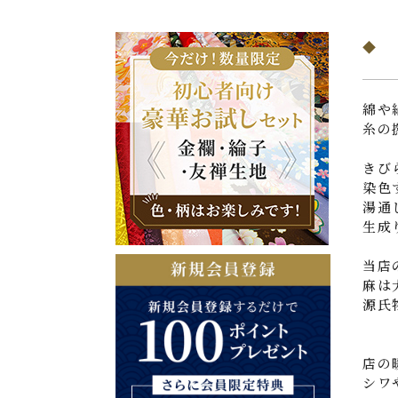
綿や
糸の
きび
染色
湯通
生成
当店
麻は
源氏
店の
シワ