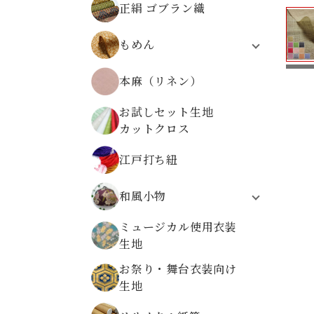
正絹 ゴブラン織
無地ちりめんから選ぶ
柄物ちりめんから選ぶ
もめん
モーリークロス
本麻（リネン）
伝統柄
植物柄
お試しセット生地
動物柄
カットクロス
レトロ文様
高島ちぢみ
江戸打ち紐
和風小物
システム手帳
ミュージカル使用衣装
折り布
生地
数珠袋
お祭り・舞台衣装向け
金襴ケース・大
生地
金襴小物ケース
金襴がまぐち