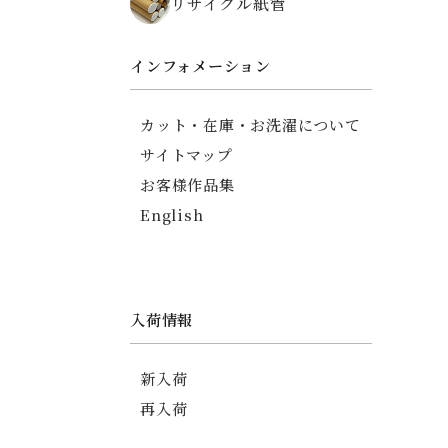
リサイクル紙管
ちりめん碁石がまぐち
薬入れ
御朱印帳
インフォメーション
友禅ちりめんポーチ
印傳調ポーチ
カット・在庫・お洗濯について
印傳調カードケース
サイトマップ
信玄袋
お客様作品集
English
入荷情報
新入荷
再入荷