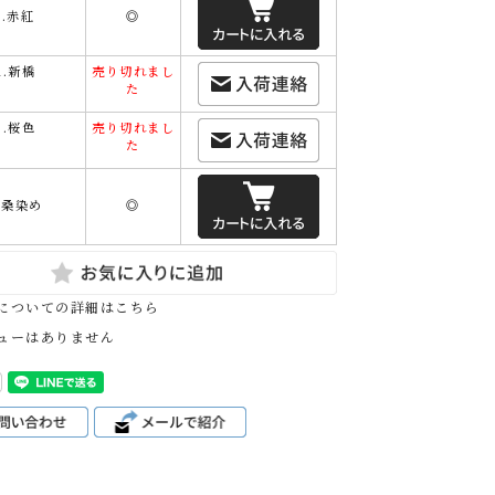
1.赤紅
◎
2.新橋
売り切れまし
た
3.桜色
売り切れまし
た
4.桑染め
◎
についての詳細はこちら
ューはありません