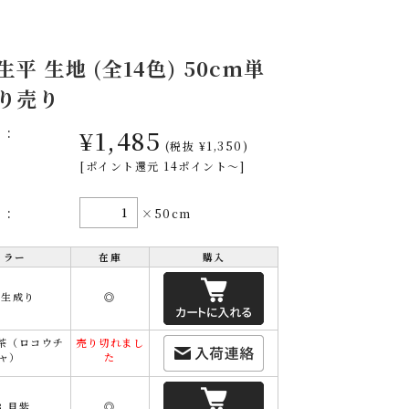
生平 生地 (全14色) 50cm単
切り売り
格:
¥1,485
(税抜 ¥1,350)
[ポイント還元 14ポイント～]
量:
×50cm
カラー
在庫
購入
1.生成り
◎
考茶（ロコウチ
売り切れまし
ャ）
た
3.貝紫
◎