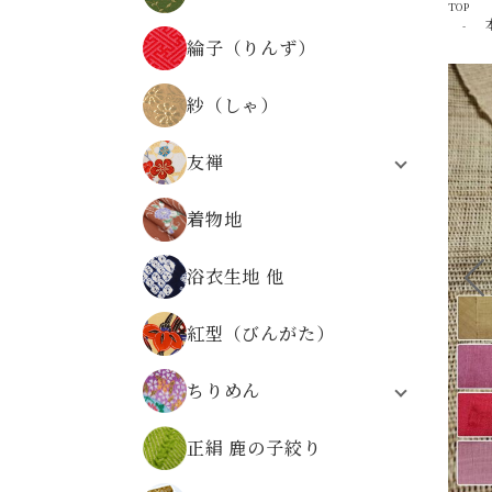
TOP
器物文様
正絹 京染裂
物語・人物・文字文様
綸子（りんず）
正絹 絽
時代の文様
縞・格子・割付・幾何学文様
紗（しゃ）
仏事金襴
その他の文様
友禅
無金の金襴
合繊友禅
無地系金襴
着物地
正絹友禅
その他の文様
合繊友禅 パネル柄
広幅金襴
浴衣生地 他
友禅
正絹金襴
金襴の色から選ぶ
紅型（びんがた）
ちりめん
レーヨンちりめん
正絹 鹿の子絞り
ポリエステルちりめん
正絹ちりめん