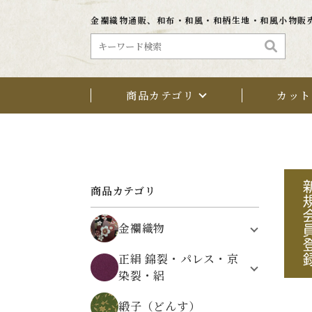
金襴織物通販、和布・和風・和柄生地・和風小物販
商品カテゴリ
カット
商品カテゴリ
金襴織物
植物文様
正絹 錦裂・パレス・京
鳥・動物・昆虫文様
染裂・絽
架空の文様
正絹 錦裂（にしきぎれ）
自然・風景文様
緞子（どんす）
正絹 パレス