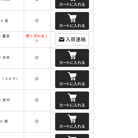
04.鼠
◎
5.藍鼠
売り切れまし
た
7.赤茶
◎
芳（スホウ）
◎
9.若竹
◎
10.黒
◎