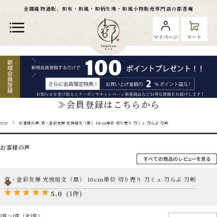
金襴織物通販、和布・和風・和柄生地・和風小物販売専門店の都香庵
マイページ
カート
≫会員登録はこちらから
TOP
お客様の声:京・金彩友禅 光悦垣文（黒） 10cm単位 切り売り 刀ミュ 刀らぶ 刀剣
お客様の声
京・金彩友禅 光悦垣文（黒） 10cm単位 切り売り 刀ミュ 刀らぶ 刀剣
5.0
(1件)
1件～1件（全1件）