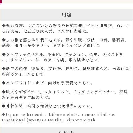
用途
◆舞台衣装、よさこい等の祭りや伝統衣装、ペット用着物、ぬいぐ
るみ衣装、七五三や成人式、コスプレ衣裳に。
◆京の雅を感じる和装生地です。帯や和服、袱紗、巾着、碁石袋、
酒袋、海外土産やギフト、ギフトラッピング資材に。
◆ファブリックパネル、座布団、クッション、仏壇、タペストリ
ー、ランプシェード、ホテル内装、車内装飾などに。
◆端午の節句、雛祭り、文化祭、運動会、祭壇装飾など、伝統行事
を彩るアイテムとして。
◆ハンドメイド・ホビー向けの手芸資材として。
◆職人やデザイナー、スタイリスト、インテリアデザイナー、家具
製造業者等専門職の方に。
◆神社仏閣、宮司や僧侶など伝統職業の方々に。
◆Japanese brocade、kimono cloth、samurai fabric、
traditional Japanese textile、kimono cloth
生地巾