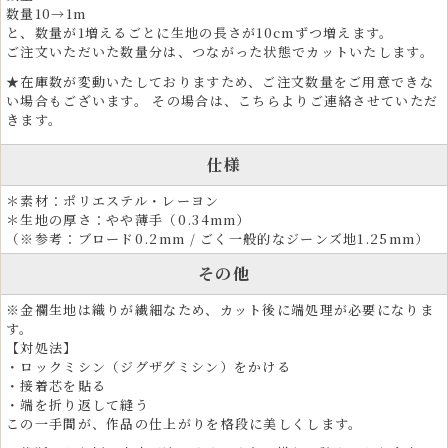
数量10→1m
コスプレイヤーや俳優、芸能関係者の衣装素材としても支持され、五月
と、数量が1増えるごとに生地の長さが10cmずつ増えます。
人形や雛人形などの伝統人形制作、着物リメイク素材としても活用され
ご注文いただいた数量分は、つながった状態でカットいたします。
ています。
★在庫数が変動いたしておりますため、ご注文数量をご用意できな
い場合もございます。 その場合は、こちらよりご連絡させていただ
和のインテリア装飾に最適な金襴生地
きます。
金襴生地は、ファブリックパネル、タペストリー、掛け軸、屏風、仏壇
仕様
装飾など、和モダンなインテリアにも最適な素材です。車の内装にも使
用されています。
＊素材：ポリエステル・レーヨン
＊生地の厚さ：やや薄手（0.34mm）
ホテルや旅館の内装、座布団、クッション、ソファや椅子張り生地とし
（※参考：ブロード0.2mm / ごく一般的なジーンズ地1.25mm）
ても採用され、上質な和空間を演出します。端午の節句、雛祭り、お正
月、お盆、法事など、季節行事や伝統行事の装飾にもご利用いただけま
その他
す。
※金襴生地は織りが繊細なため、カット後に端処理が必要になりま
す。
【対処法】
・ロックミシン（ジグザグミシン）をかける
・接着芯を貼る
・端を折り返して縫う
この一手間が、作品の仕上がりを格段に美しくします。