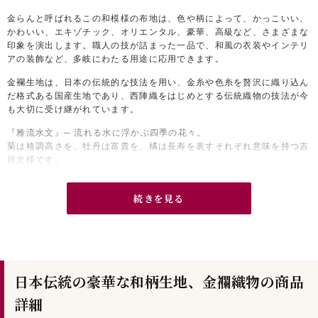
金らんと呼ばれるこの和模様の布地は、色や柄によって、かっこいい、
かわいい、エキゾチック、オリエンタル、豪華、高級など、さまざまな
印象を演出します。職人の技が詰まった一品で、和風の衣装やインテリ
アの装飾など、多岐にわたる用途に応用できます。
金襴生地は、日本の伝統的な技法を用い、金糸や色糸を贅沢に織り込ん
だ格式ある国産生地であり、西陣織をはじめとする伝統織物の技法が今
も大切に受け継がれています。
『雅流水文』─ 流れる水に浮かぶ四季の花々。
菊は格調高さを、牡丹は富貴を、橘は長寿を表すそれぞれ意味を持つ吉
祥文様です。
赤地に映える金糸が、見る角度によって異なる輝きを見せ、一枚の生地
が、まるで絵画のような表情を見せます。
続きを見る
大人っぽさと可愛らしさを兼ね備え、さまざまなシーンで使いやすい生
地です。
日本伝統の豪華な和柄生地、金襴織物の商品
詳細