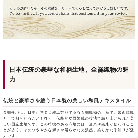
日本伝統の豪華な和柄生地、金襴織物の魅
力
伝統と豪華さを纏う日本製の美しい和風テキスタイル
金襴生地は、日本が誇る伝統工芸品である金襴織物の一種で、京西陣織
として知られることも多く、伝統的な西陣織の技法で織り上げられた美
しい国産生地です。この特徴のある布地には、金糸や銀糸が使われるこ
とが多く、そのつややかな輝きや滑らかな光沢感、柔らかな手触りが魅
力です。