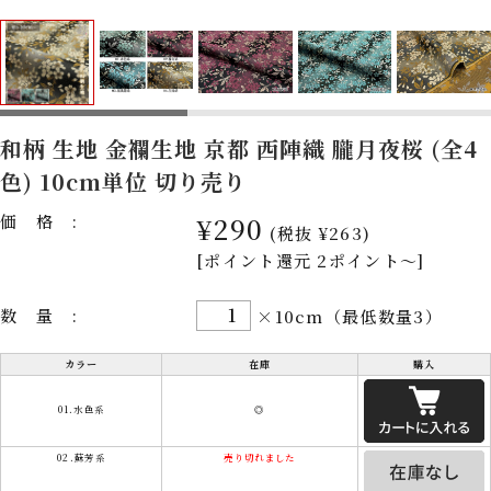
和柄 生地 金襴生地 京都 西陣織 朧月夜桜 (全4
色) 10cm単位 切り売り
価格:
¥290
(税抜 ¥263)
[ポイント還元 2ポイント～]
数量:
×10cm（最低数量3）
カラー
在庫
購入
01.水色系
◎
02.蘇芳系
売り切れました