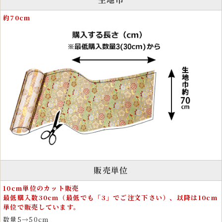
クラフト生地として人気のハンドメイド・手芸用金襴
約70cm
生地
金襴生地は、和裁を好む手芸愛好家や手芸資材としても高い人気があり
ます。カットクロスやはぎれは、ポーチ、酒袋、 ワイン袋、碁石袋、
笛袋、帽子、マスク、革細工、弓袋など、さまざまな作品制作に使用で
きます。
小さめの柄で構成されているため、ドール衣装やぬいぐるみ衣装、愛犬
用の着物など細かな制作にも適しています。 金糸がきらめく織物生地
は、作品に存在感と高級感を与えます。
衣装とファッションに広がる金襴の和風テイストの美
しさ
金襴生地は、和風衣装をはじめ、舞台衣装、祭り衣装、よさこい衣装、
販売単位
雅楽衣装、神楽衣裳など、伝統的な和装に多く使用されています。着物
や帯、化粧まわしなどフォーマルな装いにも適しています。
10cm単位のカット販売
最低購入数30cm（最低でも「3」でご注文下さい）、以降は10cm
運動会や文化祭、剣道、弓道、茶道、書道の発表会、ドレス、コスプ
単位で販売しています。
レ、民族衣装などにも用いられ、その豪華な見た目が存在感を放ちま
す。
数量5→50cm