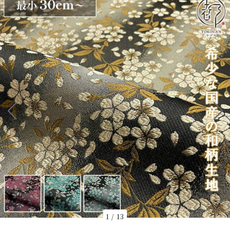
1
/
13