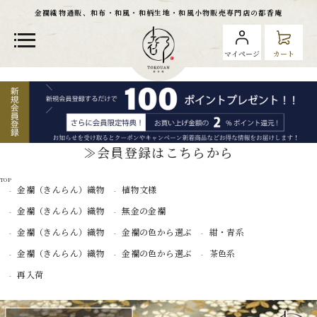
金襴織物通販、和布・和風・和柄生地・和風小物販売専門店の都香庵
マイページ
カート
≫会員登録はこちらから
TOP
金襴（きんらん）織物
植物文様
金襴（きんらん）織物
無金の金襴
金襴（きんらん）織物
金襴の色から選ぶ
紺・青系
金襴（きんらん）織物
金襴の色から選ぶ
茶色系
再入荷