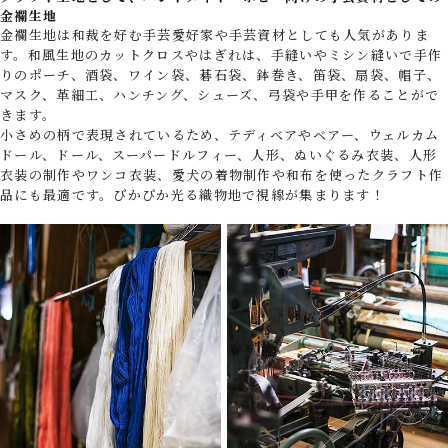
金襴生地
金襴生地は和裁を好む手芸愛好家や手芸資材としても人気がありま
す。和風生地のカットクロスやはぎれは、手縫いやミシン縫いで手作
りのポーチ、酒袋、ワイン袋、碁石袋、鉢巻き、笛袋、扇袋、帽子、
マスク、革細工、ハンチング、シューズ、弓袋や手甲を作ることがで
きます。
小さめの柄で表現されているため、テディベアやベアー、ウェルカム
ドール、ドール、スーパードルフィー、人形、ぬいぐるみ衣装、人形
衣装の制作やワンコ衣装、愛犬の着物制作や和布を使ったクラフト作
品にも最適です。ぴかぴか光る織物地で視線が集まります！