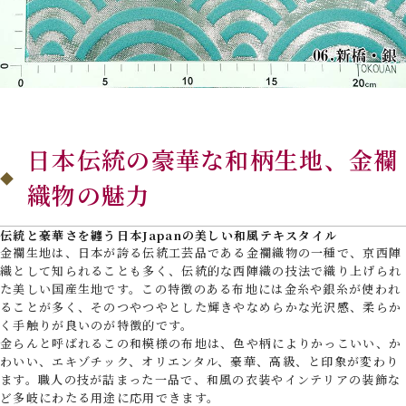
日本伝統の豪華な和柄生地、金襴
織物の魅力
伝統と豪華さを纏う日本Japanの美しい和風テキスタイル
金襴生地は、日本が誇る伝統工芸品である金襴織物の一種で、京西陣
織として知られることも多く、伝統的な西陣織の技法で織り上げられ
た美しい国産生地です。この特徴のある布地には金糸や銀糸が使われ
ることが多く、そのつやつやとした輝きやなめらかな光沢感、柔らか
く手触りが良いのが特徴的です。
金らんと呼ばれるこの和模様の布地は、色や柄によりかっこいい、か
わいい、エキゾチック、オリエンタル、豪華、高級、と印象が変わり
ます。職人の技が詰まった一品で、和風の衣装やインテリアの装飾な
ど多岐にわたる用途に応用できます。