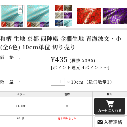
和柄 生地 京都 西陣織 金襴生地 青海波文・小
(全6色) 10cm単位 切り売り
価格:
¥435
(税抜 ¥395)
[ポイント還元 4ポイント～]
数量:
×10cm（最低数量3）
カラー
在庫
購入
01.朱赤
◎
02.黒
売り切れました