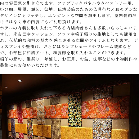
内の雰囲気を引き立てます。ファブリックパネルやタペストリー用、
掛け軸、屏風、額装、祭壇、仏壇装飾のための仏具布など和モダンな
デザインにもマッチし、エレガントな空間を演出します。室内装飾だ
けではなく車の内装にもご利用頂けます。
ホテルの内装に取り入れて下さる内装業者さんも多数いらっしゃいま
すし、座布団やクッション、ソファや椅子張りの生地としても活用さ
れ、伝統的な和柄の魅力を感じさせる空間やアイテムとなります。 デ
ィスプレイや壁掛け、さらにはランプシェードやフレーム装飾など
で、お部屋に和風アート、和装飾を取り入れることができます。
端午の節句、雛祭り、年越し、お正月、お盆、法事などの小物制作や
装飾にもお使いいただけます。