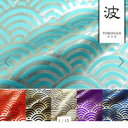
1
/
15