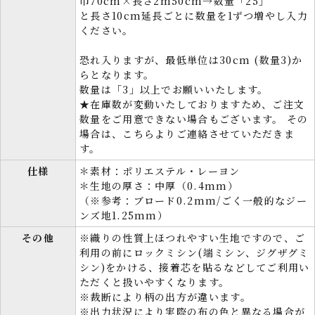
巾70cm×長さ2m50cm→数量「25」
と長さ10cm延長ごとに数量を1ずつ増やし入力
ください。
恐れ入りますが、最低単位は30cm (数量3)か
らとなります。
数量は「3」以上でお願いいたします。
★在庫数が変動いたしておりますため、ご注文
数量をご用意できない場合もございます。 その
場合は、こちらよりご連絡させていただきま
す。
仕様
＊素材：ポリエステル・レーヨン
＊生地の厚さ：中厚（0.4mm）
（※参考：ブロード0.2mm/ごく一般的なジー
ンズ地1.25mm）
その他
※織りの性質上ほつれやすい生地ですので、ご
利用の前にロックミシン(端ミシン、ジグザグミ
シン)をかける、接着芯を貼るなどしてご利用い
ただくと扱いやすくなります。
※裁断により柄の出方が違います。
※出力状況により実際の布の色と異なる場合が