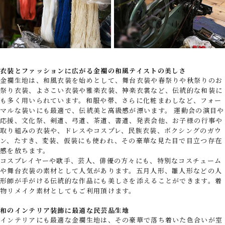
衣装とファッションに広がる金襴の和風テイストの美しさ
金襴生地は、和風衣装を始めとして、舞台衣装や春祭りや秋祭りのお
祭り衣装、よさこい衣装や雅楽衣装、神楽衣裳など、伝統的な和装に
も多く用いられています。和服や帯、さらに化粧まわしなど、フォー
マルな装いにも最適で、伝統美と高級感が漂います。 運動会の演目や
応援、文化祭、剣道、弓道、茶道、書道、発表会他、お子様の行事や
取り組みの衣装や、ドレスやコスプレ、民族衣装、ボクシングのガウ
ン、たすき、変装、仮装にも使われ、その豪華な見た目で目立つ存在
感を放ちます。
コスプレイヤーや歌手、芸人、俳優の方々にも、特別なコスチューム
や舞台衣装の素材として人気があります。五月人形、雛人形などの人
形師が手がける伝統的な作品にも美しさを添えることができます。着
物リメイク素材としてもご利用頂けます。
和のインテリア装飾に最適な民芸品生地
インテリアにも最適な金襴生地は、その豪華で落ち着いた色合いが室