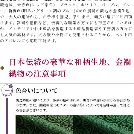
織地は、朱赤色(レッド系色)、ブラック、ホワイト、パープル、ブル
ー、新橋色(明るいグリーン調のブルー)の6色展開の織地の金襴生地
で、大人の趣味から、お子様や園児、学生まで、幅広い層にご利用頂
けます。宮司や僧侶など、伝統的な職業の方々にも重宝されているほ
か、インテリアやお土産品を製造する土産品製造者や工務店の方々に
も人気の素材です。犬の服や小物にも使用されることから、ペット用
のアパレルにも応用可能です。
日本伝統の豪華な和柄生地、金襴
織物の注意事項