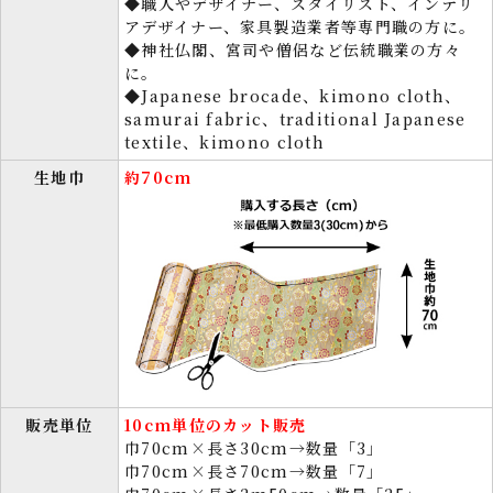
◆職人やデザイナー、スタイリスト、インテリ
アデザイナー、家具製造業者等専門職の方に。
◆神社仏閣、宮司や僧侶など伝統職業の方々
に。
◆Japanese brocade、kimono cloth、
samurai fabric、traditional Japanese
textile、kimono cloth
生地巾
約70cm
販売単位
10cm単位のカット販売
巾70cm×長さ30cm→数量「3」
巾70cm×長さ70cm→数量「7」