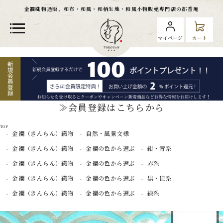
金襴織物通販、和布・和風・和柄生地・和風小物販売専門店の都香庵
マイページ
カート
≫会員登録はこちらから
TOP
金襴（きんらん）織物
自然・風景文様
金襴（きんらん）織物
金襴の色から選ぶ
紺・青系
金襴（きんらん）織物
金襴の色から選ぶ
赤系
金襴（きんらん）織物
金襴の色から選ぶ
黒・鼠系
金襴（きんらん）織物
金襴の色から選ぶ
緑系