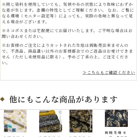
※同じ染料を使用していても、気候や糸の状態により色味にわずか
な差が生じます。金襴の特性としてご理解ください。 なお、ご覧に
なる環境（モニター設定等）によっても、実際の色味と異なって見
える場合がございます。
※ネコポスまたは宅配便にてお届けいたします。ご不明な場合はお
問い合わせください。
※お客様のご注文によりカットされた生地は再販売出来ませんの
で、不良品、商品違い以外のお客様都合でのご返品はお受けできま
せん（ただし未使用品に限る）。予めご了承の上、ご注文くださ
い。
≫こちらもご確認ください
他にもこんな商品があります
和柄 生地 モ
プロフェッショナルと愛好家のための多用途和ファッ