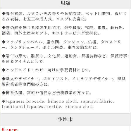
用途
◆舞台衣装、よさこい等の祭りや伝統衣装、ペット用着物、ぬいぐ
るみ衣装、七五三や成人式、コスプレ衣裳に。
◆京の雅を感じる和装生地です。帯や和服、袱紗、巾着、碁石袋、
酒袋、海外土産やギフト、ギフトラッピング資材に。
◆ファブリックパネル、座布団、クッション、仏壇、タペストリ
ー、ランプシェード、ホテル内装、車内装飾などに。
◆端午の節句、雛祭り、文化祭、運動会、祭壇装飾など、伝統行事
を彩るアイテムとして。
◆ハンドメイド・ホビー向けの手芸資材として。
◆職人やデザイナー、スタイリスト、インテリアデザイナー、家具
製造業者等専門職の方に。
◆神社仏閣、宮司や僧侶など伝統職業の方々に。
◆Japanese brocade、kimono cloth、samurai fabric、
traditional Japanese textile、kimono cloth
生地巾
クラフト生地として人気のハンドメイド・手芸用金襴
約70cm