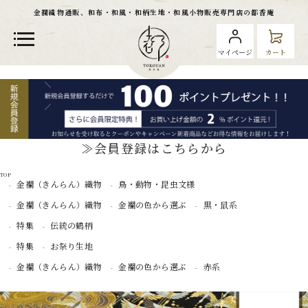
金襴織物通販、和布・和風・和柄生地・和風小物販売専門店の都香庵
マイページ
カート
≫会員登録はこちらから
TOP
金襴（きんらん）織物
鳥・動物・昆虫文様
金襴（きんらん）織物
金襴の色から選ぶ
黒・鼠系
特集
伝統の鶴柄
特集
お祭り生地
金襴（きんらん）織物
金襴の色から選ぶ
赤系