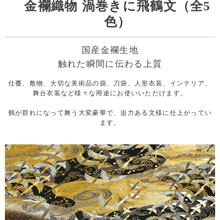
金襴織物 渦巻きに飛鶴文（全5
色）
国産金襴生地
触れた瞬間に伝わる上質
仕覆、敷物、大切な美術品の袋、刀袋、人形衣装、インテリア、
舞台衣装など様々な用途にお使いいただけます。
鶴が群れになって舞う大変豪華で、迫力ある文様に仕上がってい
ます。