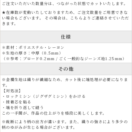
人形や雛人形などの伝統人形制作、着物リメイク素材としても活用され
ご注文いただいた数量分は、つながった状態でカットいたします。
ています。
★在庫数が変動いたしておりますため、ご注文数量をご用意できな
い場合もございます。 その場合は、こちらよりご連絡させていただ
和のインテリア装飾に最適な金襴生地
きます。
金襴生地は、ファブリックパネル、タペストリー、掛け軸、屏風、仏壇
仕様
装飾など、和モダンなインテリアにも最適な素材です。車の内装にも使
用されています。
＊素材：ポリエステル・レーヨン
＊生地の厚さ：中厚（0.5mm）
ホテルや旅館の内装、座布団、クッション、ソファや椅子張り生地とし
（※参考：ブロード0.2mm / ごく一般的なジーンズ地1.25mm）
ても採用され、上質な和空間を演出します。端午の節句、雛祭り、お正
月、お盆、法事など、季節行事や伝統行事の装飾にもご利用いただけま
その他
す。
※金襴生地は織りが繊細なため、カット後に端処理が必要になりま
す。
【対処法】
・ロックミシン（ジグザグミシン）をかける
・接着芯を貼る
・端を折り返して縫う
この一手間が、作品の仕上がりを格段に美しくします。
※裁断により柄の出方が違います。また、織りの強さにより多少の
柄のゆがみが生じる場合がございます。