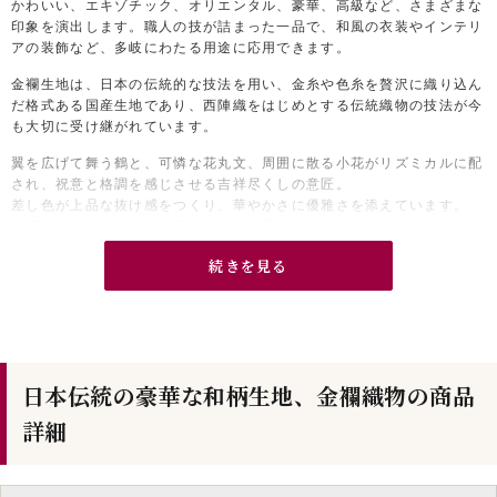
かわいい、エキゾチック、オリエンタル、豪華、高級など、さまざまな
印象を演出します。職人の技が詰まった一品で、和風の衣装やインテリ
アの装飾など、多岐にわたる用途に応用できます。
金襴生地は、日本の伝統的な技法を用い、金糸や色糸を贅沢に織り込ん
だ格式ある国産生地であり、西陣織をはじめとする伝統織物の技法が今
も大切に受け継がれています。
翼を広げて舞う鶴と、可憐な花丸文、周囲に散る小花がリズミカルに配
され、祝意と格調を感じさせる吉祥尽くしの意匠。
差し色が上品な抜け感をつくり、華やかさに優雅さを添えています。
金襴ならではの立体感と艶があり、作品に一枚で“主役級”の存在感をプ
ラス。
続きを見る
帯・舞台衣装・雛人形や和装小物、御朱印帳カバー、バッグ、インテリ
アのアクセントなど、特別感を出したい制作におすすめです。
日本伝統の豪華な和柄生地、金襴織物の商品
詳細