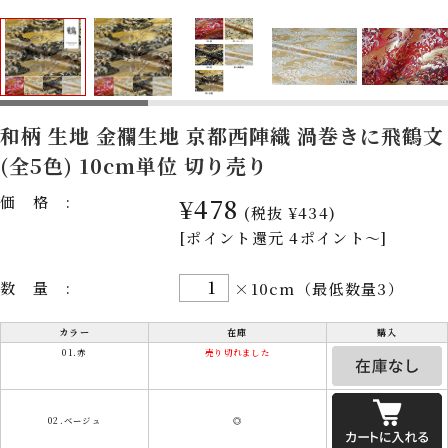
和柄 生地 金襴生地 京都西陣織 渦巻きに飛鶴文
(全5色) 10cm単位 切り売り
価格:
¥478
(税抜 ¥434)
[ポイント還元 4ポイント～]
数量:
×10cm（最低数量3）
カラー
在庫
購入
01.赤
売り切れました
02.ベージュ
◎