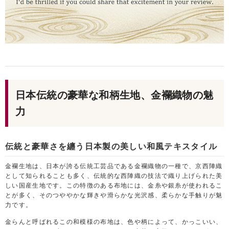
日本伝統の豪華な和柄生地、金襴織物の魅
力
伝統と豪華さを纏う日本製の美しい和風テキスタイル
金襴生地は、日本が誇る伝統工芸品である金襴織物の一種で、京西陣織
として知られることも多く、伝統的な西陣織の技法で織り上げられた美
しい国産生地です。この特徴のある布地には、金糸や銀糸が使われるこ
とが多く、そのつややかな輝きや滑らかな光沢感、柔らかな手触りが魅
力です。
金らんと呼ばれるこの和模様の布地は、色や柄によって、かっこいい、