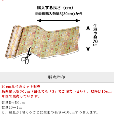
生地
金襴生地は、和裁を好む手芸愛好家や手芸資材としても高い人気があり
ます。カットクロスやはぎれは、ポーチ、酒袋、 ワイン袋、碁石袋、
笛袋、帽子、マスク、革細工、弓袋など、さまざまな作品制作に使用で
きます。
小さめの柄で構成されているため、ドール衣装やぬいぐるみ衣装、愛犬
用の着物など細かな制作にも適しています。 金糸がきらめく織物生地
は、作品に存在感と高級感を与えます。
衣装とファッションに広がる金襴の和風テイストの美
しさ
金襴生地は、和風衣装をはじめ、舞台衣装、祭り衣装、よさこい衣装、
販売単位
雅楽衣装、神楽衣裳など、伝統的な和装に多く使用されています。着物
や帯、化粧まわしなどフォーマルな装いにも適しています。
10cm単位のカット販売
最低購入数30cm（最低でも「3」でご注文下さい）、以降は10cm
運動会や文化祭、剣道、弓道、茶道、書道の発表会、ドレス、コスプ
単位で販売しています。
レ、民族衣装などにも用いられ、その豪華な見た目が存在感を放ちま
す。
数量5→50cm
数量10→1m
コスプレイヤーや俳優、芸能関係者の衣装素材としても支持され、五月
と、数量が1増えるごとに生地の長さが10cmずつ増えます。