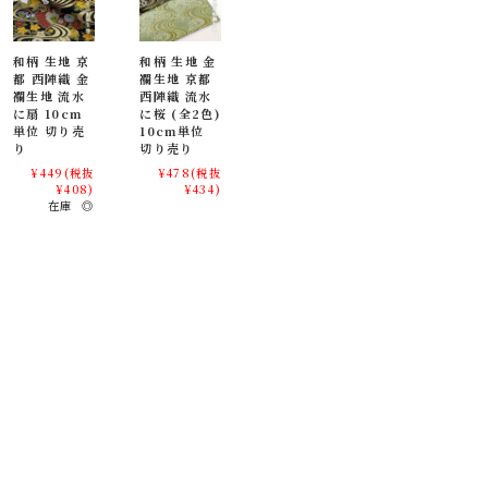
和柄 生地 京
和柄 生地 金
都 西陣織 金
襴生地 京都
襴生地 流水
西陣織 流水
に扇 10cm
に桜 (全2色)
単位 切り売
10cm単位
り
切り売り
¥449
(税抜
¥478
(税抜
¥408)
¥434)
在庫 ◎