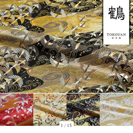
1
/
15