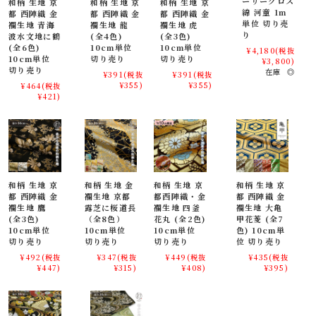
ーリークロス
和柄 生地 京
和柄 生地 京
和柄 生地 京
綿 河童 1m
都 西陣織 金
都 西陣織 金
都 西陣織 金
ション生地
単位 切り売
襴生地 青海
襴生地 龍
襴生地 虎
り
波水文地に鶴
(全4色)
(全3色)
金襴生地は、服飾デザイナーや舞台制作者、映像制作者、インテリアデ
(全6色)
10cm単位
10cm単位
¥4,180
(税抜
ザイナーなど、プロフェッショナルな分野でも高く評価されています。
10cm単位
切り売り
切り売り
¥3,800)
切り売り
在庫 ◎
¥391
(税抜
¥391
(税抜
¥355)
¥355)
¥464
(税抜
贈り物や小物にぴったりの日本製金襴織物
¥421)
金襴生地は、巾着やバッグ、和小物、風呂敷、ギフトラッピング布とし
ても人気があり、日本らしさを感じる海外土産としても喜ばれます。
七五三や成人式、母の日、敬老の日などのお祝いには、袱紗や数珠入れ
の素材としてもおすすめです。
和柄 生地 京
和柄 生地 金
和柄 生地 京
和柄 生地 京
伝統と日常に寄り添う雅な和柄生地、金襴織物
都 西陣織 金
襴生地 京都
都西陣織・金
都 西陣織 金
襴生地 鷹
露芝に桜道長
襴生地 四釜
襴生地 大亀
大人の趣味から、お子様や園児、学生まで、幅広い層にご利用頂けま
(全3色)
（全8色）
花丸 (全2色)
甲花菱 (全7
10cm単位
10cm単位
10cm単位
色) 10cm単
す。宮司や僧侶など、伝統的な職業の方々にも重宝されているほか、イ
切り売り
切り売り
切り売り
位 切り売り
ンテリアやお土産品を製造する土産品製造者や工務店の方々にも人気の
¥492
(税抜
¥347
(税抜
¥449
(税抜
¥435
(税抜
素材です。犬の服や小物にも使用されることから、ペット用のアパレル
¥447)
¥315)
¥408)
¥395)
にも応用可能です。