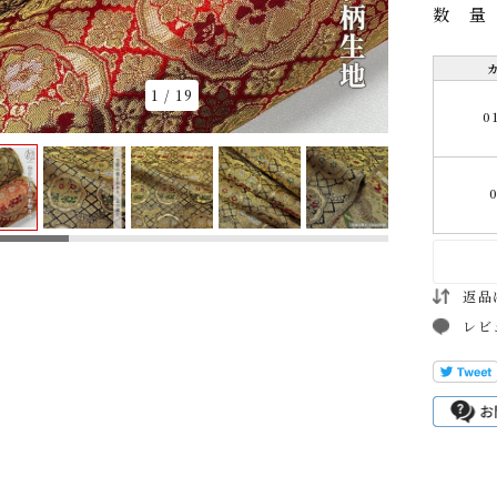
数
1
/
19
0
返品
レビ