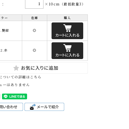
量:
×10cm（最低数量3）
カラー
在庫
購入
1.艶紺
◎
02.赤
◎
についての詳細はこちら
ューはありません