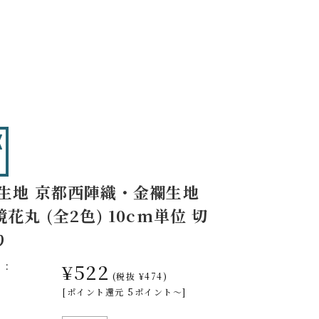
 生地 京都西陣織・金襴生地
花丸 (全2色) 10cm単位 切
り
格:
¥522
(税抜 ¥474)
[ポイント還元 5ポイント～]