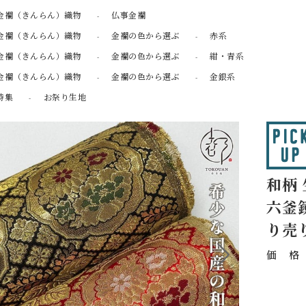
金襴（きんらん）織物
仏事金襴
金襴（きんらん）織物
金襴の色から選ぶ
赤系
金襴（きんらん）織物
金襴の色から選ぶ
紺・青系
金襴（きんらん）織物
金襴の色から選ぶ
金銀系
特集
お祭り生地
和柄
六釜鏡
り売
価