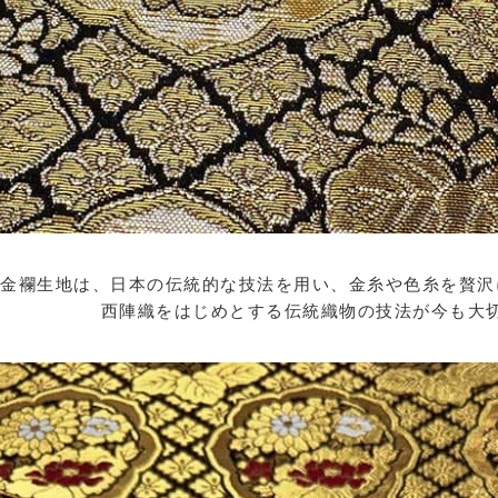
金襴生地は、日本の伝統的な技法を用い、金糸や色糸を贅沢
西陣織をはじめとする伝統織物の技法が今も大