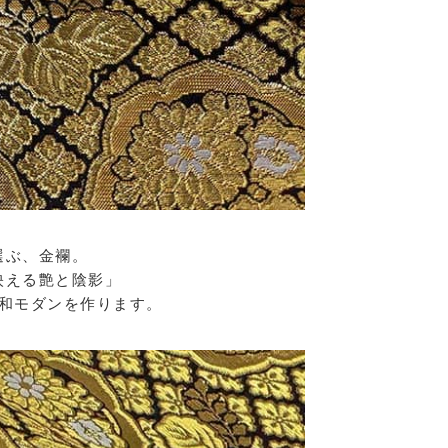
選ぶ、金襴。
映える艶と陰影」
和モダンを作ります。