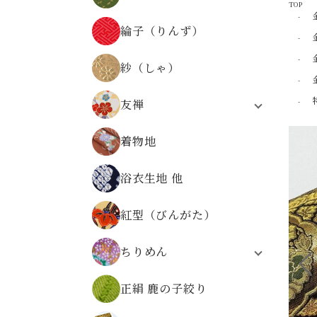
TOP
器物文様
正絹 京染裂
物語・人物・文字文様
綸子（りんず）
正絹 絽
時代の文様
縞・格子・割付・幾何学文様
紗（しゃ）
仏事金襴
その他の文様
友禅
無金の金襴
合繊友禅
無地系金襴
着物地
正絹友禅
その他の文様
合繊友禅 パネル柄
広幅金襴
浴衣生地 他
友禅
正絹金襴
金襴の色から選ぶ
紅型（びんがた）
ちりめん
レーヨンちりめん
正絹 鹿の子絞り
ポリエステルちりめん
正絹ちりめん