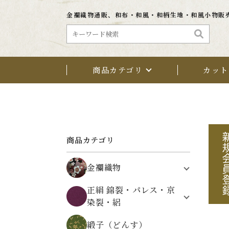
金襴織物通販、和布・和風・和柄生地・和風小物販
商品カテゴリ
カット
商品カテゴリ
金襴織物
植物文様
正絹 錦裂・パレス・京
鳥・動物・昆虫文様
染裂・絽
架空の文様
正絹 錦裂（にしきぎれ）
自然・風景文様
緞子（どんす）
正絹 パレス