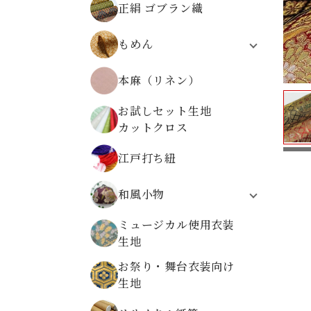
正絹 ゴブラン織
無地ちりめんから選ぶ
柄物ちりめんから選ぶ
もめん
モーリークロス
本麻（リネン）
伝統柄
植物柄
お試しセット生地
動物柄
カットクロス
レトロ文様
高島ちぢみ
江戸打ち紐
和風小物
システム手帳
ミュージカル使用衣装
折り布
生地
数珠袋
お祭り・舞台衣装向け
金襴ケース・大
生地
金襴小物ケース
金襴がまぐち