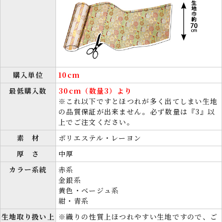
購入単位
10cm
最低購入数
30cm（数量3）より
※これ以下ですとほつれが多く出てしまい生地
の品質保証が出来ません。必ず数量は『3』以
上でご注文ください。
素 材
ポリエステル・レーヨン
厚 さ
中厚
カラー系統
赤系
金銀系
黄色・ベージュ系
紺・青系
生地取り扱い上
※織りの性質上ほつれやすい生地ですので、ご