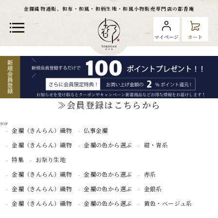
金襴織物通販、和布・和風・和柄生地・和風小物販売専門店の都香庵
マイページ
カート
≫会員登録はこちらから
TOP
金襴（きんらん）織物
仏事金襴
金襴（きんらん）織物
金襴の色から選ぶ
紺・青系
特集
お祭り生地
金襴（きんらん）織物
金襴の色から選ぶ
赤系
金襴（きんらん）織物
金襴の色から選ぶ
金銀系
金襴（きんらん）織物
金襴の色から選ぶ
黄色・ベージュ系