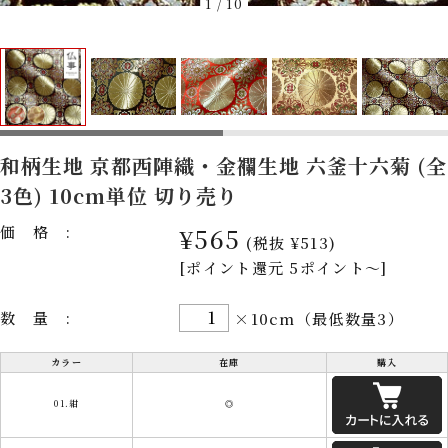
1
/
10
和柄生地 京都西陣織・金襴生地 六釜十六菊 (全
3色) 10cm単位 切り売り
価格:
¥565
(税抜 ¥513)
[ポイント還元 5ポイント～]
数量:
×10cm（最低数量3）
カラー
在庫
購入
01.紺
◎