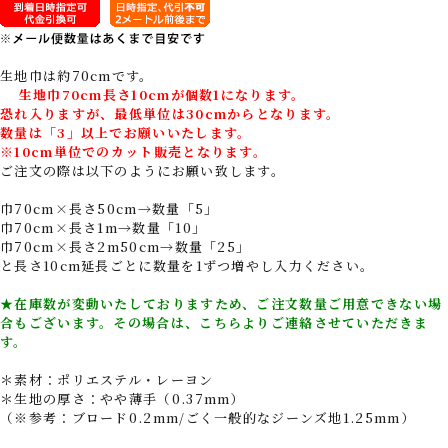
生地巾は約70cmです。
生地巾70cm長さ10cmが個数1になります。
恐れ入りますが、最低単位は30cmからとなります。
数量は「3」以上でお願いいたします。
※10cm単位でのカット販売となります。
ご注文の際は以下のようにお願い致します。
巾70cm×長さ50cm→数量「5」
巾70cm×長さ1m→数量「10」
巾70cm×長さ2m50cm→数量「25」
と長さ10cm延長ごとに数量を1ずつ増やし入力ください。
★在庫数が変動いたしておりますため、ご注文数量ご用意できない場
合もございます。その場合は、こちらよりご連絡させていただきま
す。
＊素材：ポリエステル・レーヨン
＊生地の厚さ：やや薄手（0.37mm）
（※参考：ブロード0.2mm/ごく一般的なジーンズ地1.25mm）