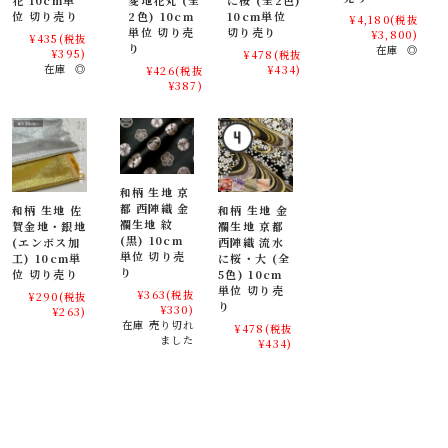
位 切り売り
2色) 10cm
10cm単位
¥4,180
(税抜
単位 切り売
切り売り
¥3,800)
¥435
(税抜
り
在庫 ◎
¥395)
¥478
(税抜
在庫 ◎
¥434)
¥426
(税抜
¥387)
和柄 生地 京
都 西陣織 金
和柄 生地 佐
和柄 生地 金
襴生地 紋
賀金地・銀地
襴生地 京都
(黒) 10cm
(エンボス加
西陣織 流水
単位 切り売
工) 10cm単
に桜・大 (全
り
位 切り売り
5色) 10cm
単位 切り売
¥363
(税抜
¥290
(税抜
り
¥330)
¥263)
在庫 売り切れ
¥478
(税抜
ました
¥434)