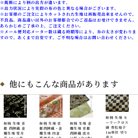
※裁断により柄の出方が違います。
※出力状況により実際の布の色と異なる場合がございます。
※お客様のご注文によりカットされた生地は再販売出来ませんので、
不良品、商品違い以外のお客様都合でのご返品はお受けできません。
あらかじめご了承の上、ご注文ください。
※メール便対応メーター数は織る時期等により、糸の太さが変わりま
すので、あくまで目安です。ご不明な場合はお問い合わせください。
他にもこんな商品があります
和柄 生地 モ
ーリークロス
和柄 生地 京
和柄 生地 京
和柄 生地 金
綿 市松格子
都 西陣織 金
都西陣織・金
襴生地 京都
1m単位 切り
襴生地 雪月
襴生地 四釜
西陣織 流水
売り
花 10cm単
菱地花丸 (全
に桜 (全2色)