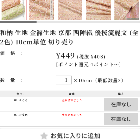
和柄 生地 金襴生地 京都 西陣織 優桜流麗文 (全
2色) 10cm単位 切り売り
価格:
¥449
(税抜 ¥408)
[ポイント還元 4ポイント～]
数量:
×10cm（最低数量3）
カラー
在庫
購入
01.さくら
売り切れました
02.若菜色
売り切れました