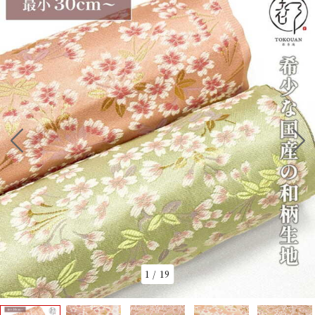
1
/
19