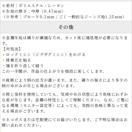
用されています。
＊素材：ポリエステル・レーヨン
＊生地の厚さ：中厚（0.47mm）
ホテルや旅館の内装、座布団、クッション、ソファや椅子張り生地とし
（※参考：ブロード0.2mm / ごく一般的なジーンズ地1.25mm）
ても採用され、上質な和空間を演出します。端午の節句、雛祭り、お正
月、お盆、法事など、季節行事や伝統行事の装飾にもご利用いただけま
その他
す。
※金襴生地は織りが繊細なため、カット後に端処理が必要になりま
す。
【対処法】
・ロックミシン（ジグザグミシン）をかける
・接着芯を貼る
・端を折り返して縫う
この一手間が、作品の仕上がりを格段に美しくします。
※裁断により柄の出方が違います。また、織りの強さにより多少の
柄のゆがみが生じる場合がございます。
※同じ染料を使用していても、気候や糸の状態により色味にわずか
な差が生じます。金襴の特性としてご理解ください。 なお、ご覧に
なる環境（モニター設定等）によっても、実際の色味と異なって見
える場合がございます。
※ネコポスまたは宅配便にてお届けいたします。ご不明な場合はお
問い合わせください。