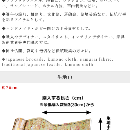
◆ファブリックパネル、座布団、クッション、仏壇、タペストリ
ー、ランプシェード、ホテル内装、車内装飾などに。
◆端午の節句、雛祭り、文化祭、運動会、祭壇装飾など、伝統行事
を彩るアイテムとして。
◆ハンドメイド・ホビー向けの手芸資材として。
◆職人やデザイナー、スタイリスト、インテリアデザイナー、家具
製造業者等専門職の方に。
◆神社仏閣、宮司や僧侶など伝統職業の方々に。
◆Japanese brocade、kimono cloth、samurai fabric、
traditional Japanese textile、kimono cloth
生地巾
クラフト生地として人気のハンドメイド・手芸用金襴
約70cm
生地
金襴生地は、和裁を好む手芸愛好家や手芸資材としても高い人気があり
ます。カットクロスやはぎれは、ポーチ、酒袋、 ワイン袋、碁石袋、
笛袋、帽子、マスク、革細工、弓袋など、さまざまな作品制作に使用で
きます。
小さめの柄で構成されているため、ドール衣装やぬいぐるみ衣装、愛犬