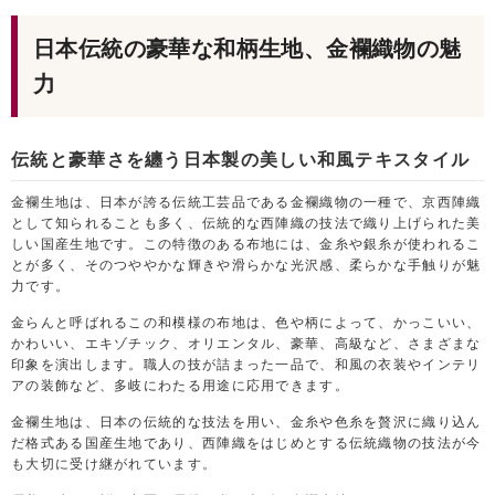
日本伝統の豪華な和柄生地、金襴織物の魅
力
伝統と豪華さを纏う日本製の美しい和風テキスタイル
金襴生地は、日本が誇る伝統工芸品である金襴織物の一種で、京西陣織
として知られることも多く、伝統的な西陣織の技法で織り上げられた美
しい国産生地です。この特徴のある布地には、金糸や銀糸が使われるこ
とが多く、そのつややかな輝きや滑らかな光沢感、柔らかな手触りが魅
力です。
金らんと呼ばれるこの和模様の布地は、色や柄によって、かっこいい、
かわいい、エキゾチック、オリエンタル、豪華、高級など、さまざまな
印象を演出します。職人の技が詰まった一品で、和風の衣装やインテリ
アの装飾など、多岐にわたる用途に応用できます。
金襴生地は、日本の伝統的な技法を用い、金糸や色糸を贅沢に織り込ん
だ格式ある国産生地であり、西陣織をはじめとする伝統織物の技法が今
も大切に受け継がれています。