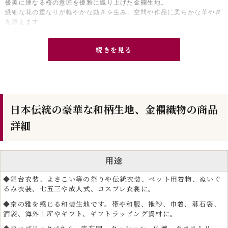
優美に連なる桜の意匠を優雅に織り上げた金襴生地。
繊細な花の重なりが軽やかな動きを生み、空間や作品に柔らかな華やぎ
を添えます。
光を受けるたび、浮かび上がる輝きが奥行を演出し、静かな中にも品格
ある存在感を感じさせる仕上がりに。
続きを見る
和の作品はもちろん、現代的なバッグやインテリアにも美しく調和し日
常にさりげない贅沢をもたらします。
日本伝統の豪華な和柄生地、金襴織物の商品
詳細
用途
◆舞台衣装、よさこい等の祭りや伝統衣装、ペット用着物、ぬいぐ
るみ衣装、七五三や成人式、コスプレ衣裳に。
◆京の雅を感じる和装生地です。帯や和服、袱紗、巾着、碁石袋、
酒袋、海外土産やギフト、ギフトラッピング資材に。