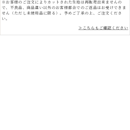
※お客様のご注文によりカットされた生地は再販売出来ませんの
で、不良品、商品違い以外のお客様都合でのご返品はお受けできま
せん（ただし未使用品に限る）。予めご了承の上、ご注文くださ
い。
≫こちらもご確認ください
プロフェッショナルと愛好家のための多用途和ファッ
ション生地
金襴生地は、服飾デザイナーや舞台制作者、映像制作者、インテリアデ
ザイナーなど、プロフェッショナルな分野でも高く評価されています。
贈り物や小物にぴったりの日本製金襴織物