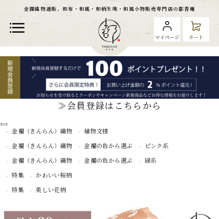
金襴織物通販、和布・和風・和柄生地・和風小物販売専門店の都香庵
マイページ
カート
≫会員登録はこちらから
TOP
金襴（きんらん）織物
植物文様
金襴（きんらん）織物
金襴の色から選ぶ
ピンク系
金襴（きんらん）織物
金襴の色から選ぶ
緑系
特集
かわいい桜柄
特集
美しい花柄