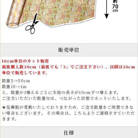
用の着物など細かな制作にも適しています。 金糸がきらめく織物生地
は、作品に存在感と高級感を与えます。
衣装とファッションに広がる金襴の和風テイストの美
しさ
金襴生地は、和風衣装をはじめ、舞台衣装、祭り衣装、よさこい衣装、
販売単位
雅楽衣装、神楽衣裳など、伝統的な和装に多く使用されています。着物
や帯、化粧まわしなどフォーマルな装いにも適しています。
10cm単位のカット販売
最低購入数30cm（最低でも「3」でご注文下さい）、以降は10cm
運動会や文化祭、剣道、弓道、茶道、書道の発表会、ドレス、コスプ
単位で販売しています。
レ、民族衣装などにも用いられ、その豪華な見た目が存在感を放ちま
す。
数量5→50cm
数量10→1m
コスプレイヤーや俳優、芸能関係者の衣装素材としても支持され、五月
と、数量が1増えるごとに生地の長さが10cmずつ増えます。
人形や雛人形などの伝統人形制作、着物リメイク素材としても活用され
ご注文いただいた数量分は、つながった状態でカットいたします。
ています。
★在庫数が変動いたしておりますため、ご注文数量をご用意できな
い場合もございます。 その場合は、こちらよりご連絡させていただ
和のインテリア装飾に最適な金襴生地
きます。
金襴生地は、ファブリックパネル、タペストリー、掛け軸、屏風、仏壇
仕様
装飾など、和モダンなインテリアにも最適な素材です。車の内装にも使