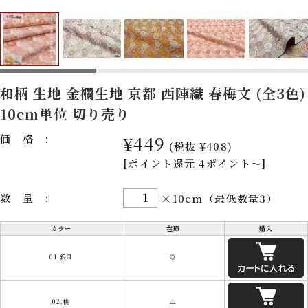
和柄 生地 金襴生地 京都 西陣織 春梅文 (全3色)
10cm単位 切り売り
価格:
¥449
(税抜 ¥408)
[ポイント還元 4ポイント～]
数量:
×10cm（最低数量3）
カラー
在庫
購入
01.銀鼠
◎
02.桃
△