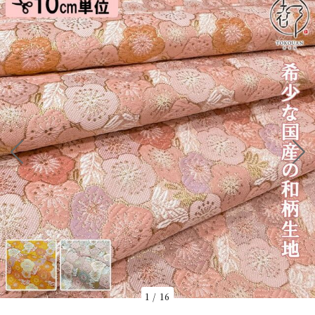
1
/
16