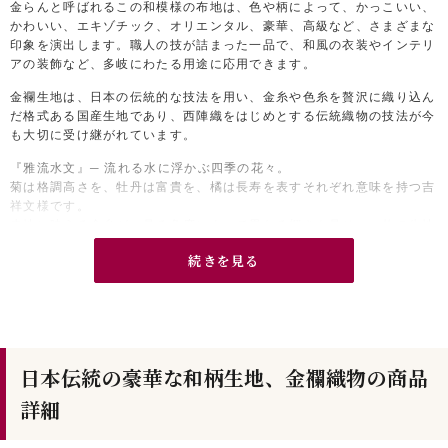
金らんと呼ばれるこの和模様の布地は、色や柄によって、かっこいい、
かわいい、エキゾチック、オリエンタル、豪華、高級など、さまざまな
印象を演出します。職人の技が詰まった一品で、和風の衣装やインテリ
アの装飾など、多岐にわたる用途に応用できます。
金襴生地は、日本の伝統的な技法を用い、金糸や色糸を贅沢に織り込ん
だ格式ある国産生地であり、西陣織をはじめとする伝統織物の技法が今
も大切に受け継がれています。
『雅流水文』─ 流れる水に浮かぶ四季の花々。
菊は格調高さを、牡丹は富貴を、橘は長寿を表すそれぞれ意味を持つ吉
祥文様です。
赤地に映える金糸が、見る角度によって異なる輝きを見せ、一枚の生地
が、まるで絵画のような表情を見せます。
続きを見る
大人っぽさと可愛らしさを兼ね備え、さまざまなシーンで使いやすい生
地です。
日本伝統の豪華な和柄生地、金襴織物の商品
詳細