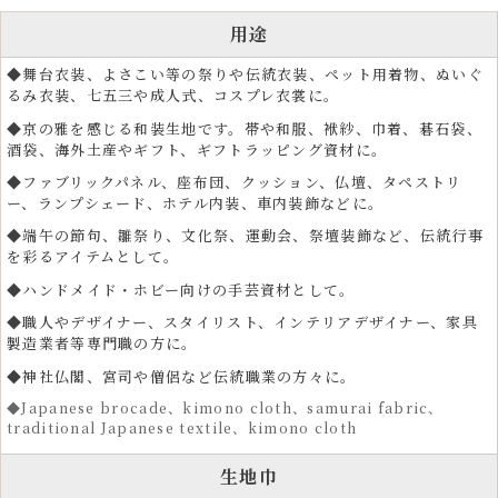
用途
◆舞台衣装、よさこい等の祭りや伝統衣装、ペット用着物、ぬいぐ
るみ衣装、七五三や成人式、コスプレ衣裳に。
◆京の雅を感じる和装生地です。帯や和服、袱紗、巾着、碁石袋、
酒袋、海外土産やギフト、ギフトラッピング資材に。
◆ファブリックパネル、座布団、クッション、仏壇、タペストリ
ー、ランプシェード、ホテル内装、車内装飾などに。
◆端午の節句、雛祭り、文化祭、運動会、祭壇装飾など、伝統行事
を彩るアイテムとして。
◆ハンドメイド・ホビー向けの手芸資材として。
◆職人やデザイナー、スタイリスト、インテリアデザイナー、家具
製造業者等専門職の方に。
◆神社仏閣、宮司や僧侶など伝統職業の方々に。
◆Japanese brocade、kimono cloth、samurai fabric、
traditional Japanese textile、kimono cloth
生地巾