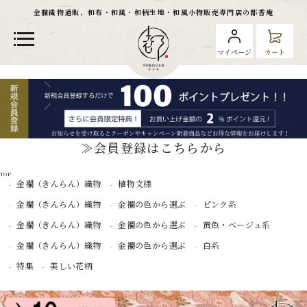
金襴織物通販、和布・和風・和柄生地・和風小物販売専門店の都香庵
マイページ
カート
≫会員登録はこちらから
TOP
金襴（きんらん）織物
植物文様
金襴（きんらん）織物
金襴の色から選ぶ
ピンク系
金襴（きんらん）織物
金襴の色から選ぶ
黄色・ベージュ系
金襴（きんらん）織物
金襴の色から選ぶ
白系
特集
美しい花柄