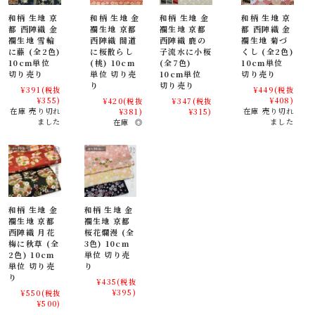
プロフェッショナルと愛好家のための多用途和ファッ
和柄 生地 京
和柄 生地 金
和柄 生地 金
和柄 生地 京
都 西陣織 金
襴生地 京都
襴生地 京都
都 西陣織 金
ション生地
襴生地 雪輪
西陣織 間道
西陣織 鹿の
襴生地 菊づ
に藤 (全2色)
に桜散らし
子流水に小桜
くし (全2色)
金襴生地は、服飾デザイナーや舞台制作者、映像制作者、インテリアデ
10cm単位
(桃) 10cm
(全7色)
10cm単位
ザイナーなど、プロフェッショナルな分野でも高く評価されています。
切り売り
単位 切り売
10cm単位
切り売り
り
切り売り
¥391
(税抜
¥449
(税抜
¥355)
¥408)
¥420
(税抜
¥347
(税抜
贈り物や小物にぴったりの日本製金襴織物
在庫 売り切れ
在庫 売り切れ
¥381)
¥315)
ました
ました
在庫 ◎
金襴生地は、巾着やバッグ、和小物、風呂敷、ギフトラッピング布とし
ても人気があり、日本らしさを感じる海外土産としても喜ばれます。
七五三や成人式、母の日、敬老の日などのお祝いには、袱紗や数珠入れ
の素材としてもおすすめです。
伝統と日常に寄り添う雅な和柄生地、金襴織物
和柄 生地 金
和柄 生地 金
襴生地 京都
襴生地 京都
西陣織 月花
桜花爛漫 (全
大人の趣味から、お子様や園児、学生まで、幅広い層にご利用頂けま
梅に秋草 (全
3色) 10cm
す。宮司や僧侶など、伝統的な職業の方々にも重宝されているほか、イ
2色) 10cm
単位 切り売
ンテリアやお土産品を製造する土産品製造者や工務店の方々にも人気の
単位 切り売
り
素材です。犬の服や小物にも使用されることから、ペット用のアパレル
り
¥435
(税抜
にも応用可能です。
¥395)
¥550
(税抜
¥500)