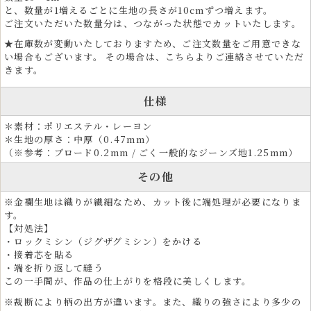
コスプレイヤーや俳優、芸能関係者の衣装素材としても支持され、五月
と、数量が1増えるごとに生地の長さが10cmずつ増えます。
人形や雛人形などの伝統人形制作、着物リメイク素材としても活用され
ご注文いただいた数量分は、つながった状態でカットいたします。
ています。
★在庫数が変動いたしておりますため、ご注文数量をご用意できな
い場合もございます。 その場合は、こちらよりご連絡させていただ
和のインテリア装飾に最適な金襴生地
きます。
金襴生地は、ファブリックパネル、タペストリー、掛け軸、屏風、仏壇
仕様
装飾など、和モダンなインテリアにも最適な素材です。車の内装にも使
用されています。
＊素材：ポリエステル・レーヨン
＊生地の厚さ：中厚（0.47mm）
ホテルや旅館の内装、座布団、クッション、ソファや椅子張り生地とし
（※参考：ブロード0.2mm / ごく一般的なジーンズ地1.25mm）
ても採用され、上質な和空間を演出します。端午の節句、雛祭り、お正
月、お盆、法事など、季節行事や伝統行事の装飾にもご利用いただけま
その他
す。
※金襴生地は織りが繊細なため、カット後に端処理が必要になりま
す。
【対処法】
・ロックミシン（ジグザグミシン）をかける
・接着芯を貼る
・端を折り返して縫う
この一手間が、作品の仕上がりを格段に美しくします。
※裁断により柄の出方が違います。また、織りの強さにより多少の