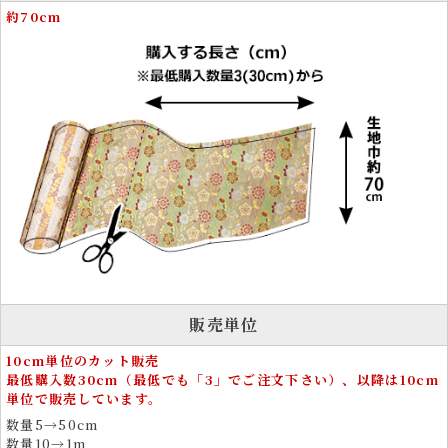
クラフト生地として人気のハンドメイド・手芸用金襴
約70cm
生地
金襴生地は、和裁を好む手芸愛好家や手芸資材としても高い人気があり
ます。カットクロスやはぎれは、ポーチ、酒袋、 ワイン袋、碁石袋、
笛袋、帽子、マスク、革細工、弓袋など、さまざまな作品制作に使用で
きます。
小さめの柄で構成されているため、ドール衣装やぬいぐるみ衣装、愛犬
用の着物など細かな制作にも適しています。 金糸がきらめく織物生地
は、作品に存在感と高級感を与えます。
衣装とファッションに広がる金襴の和風テイストの美
しさ
金襴生地は、和風衣装をはじめ、舞台衣装、祭り衣装、よさこい衣装、
販売単位
雅楽衣装、神楽衣裳など、伝統的な和装に多く使用されています。着物
や帯、化粧まわしなどフォーマルな装いにも適しています。
10cm単位のカット販売
最低購入数30cm（最低でも「3」でご注文下さい）、以降は10cm
運動会や文化祭、剣道、弓道、茶道、書道の発表会、ドレス、コスプ
単位で販売しています。
レ、民族衣装などにも用いられ、その豪華な見た目が存在感を放ちま
す。
数量5→50cm
数量10→1m