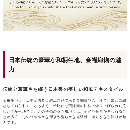
日本伝統の豪華な和柄生地、金襴織物の魅
力
伝統と豪華さを纏う日本製の美しい和風テキスタイル
金襴生地は、日本が誇る伝統工芸品である金襴織物の一種で、京西陣織
として知られることも多く、伝統的な西陣織の技法で織り上げられた美
しい国産生地です。この特徴のある布地には、金糸や銀糸が使われるこ
とが多く、そのつややかな輝きや滑らかな光沢感、柔らかな手触りが魅
力です。