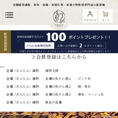
金襴織物通販、和布・和風・和柄生地・和風小物販売専門店の都香庵
マイページ
カート
≫会員登録はこちらから
TOP
金襴（きんらん）織物
植物文様
金襴（きんらん）織物
金襴の色から選ぶ
ピンク系
金襴（きんらん）織物
金襴の色から選ぶ
紺・青系
金襴（きんらん）織物
金襴の色から選ぶ
黄色・ベージュ系
金襴（きんらん）織物
無金の金襴