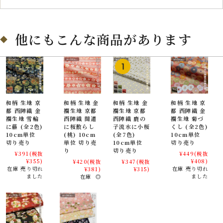
他にもこんな商品があります
プロフェッショナルと愛好家のための多用途和ファッ
和柄 生地 京
和柄 生地 金
和柄 生地 金
和柄 生地 京
都 西陣織 金
襴生地 京都
襴生地 京都
都 西陣織 金
ション生地
襴生地 雪輪
西陣織 間道
西陣織 鹿の
襴生地 菊づ
に藤 (全2色)
に桜散らし
子流水に小桜
くし (全2色)
金襴生地は、服飾デザイナーや舞台制作者、映像制作者、インテリアデ
10cm単位
(桃) 10cm
(全7色)
10cm単位
ザイナーなど、プロフェッショナルな分野でも高く評価されています。
切り売り
単位 切り売
10cm単位
切り売り
り
切り売り
¥391
(税抜
¥449
(税抜
¥355)
¥408)
¥420
(税抜
¥347
(税抜
贈り物や小物にぴったりの日本製金襴織物
在庫 売り切れ
在庫 売り切れ
¥381)
¥315)
ました
ました
在庫 ◎
金襴生地は、巾着やバッグ、和小物、風呂敷、ギフトラッピング布とし
ても人気があり、日本らしさを感じる海外土産としても喜ばれます。
七五三や成人式、母の日、敬老の日などのお祝いには、袱紗や数珠入れ
の素材としてもおすすめです。