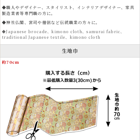
◆職人やデザイナー、スタイリスト、インテリアデザイナー、家具
製造業者等専門職の方に。
◆神社仏閣、宮司や僧侶など伝統職業の方々に。
◆Japanese brocade、kimono cloth、samurai fabric、
traditional Japanese textile、kimono cloth
生地巾
クラフト生地として人気のハンドメイド・手芸用金襴
約70cm
生地
金襴生地は、和裁を好む手芸愛好家や手芸資材としても高い人気があり
ます。カットクロスやはぎれは、ポーチ、酒袋、 ワイン袋、碁石袋、
笛袋、帽子、マスク、革細工、弓袋など、さまざまな作品制作に使用で
きます。
小さめの柄で構成されているため、ドール衣装やぬいぐるみ衣装、愛犬
用の着物など細かな制作にも適しています。 金糸がきらめく織物生地
は、作品に存在感と高級感を与えます。
衣装とファッションに広がる金襴の和風テイストの美