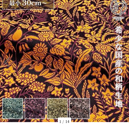
1
/
14