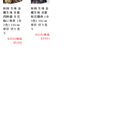
伝統と日常に寄り添う雅な和柄生地、金襴織物
和柄 生地 金
和柄 生地 金
襴生地 京都
襴生地 京都
西陣織 月花
桜花爛漫 (全
大人の趣味から、お子様や園児、学生まで、幅広い層にご利用頂けま
梅に秋草 (全
3色) 10cm
す。宮司や僧侶など、伝統的な職業の方々にも重宝されているほか、イ
2色) 10cm
単位 切り売
ンテリアやお土産品を製造する土産品製造者や工務店の方々にも人気の
単位 切り売
り
素材です。犬の服や小物にも使用されることから、ペット用のアパレル
り
¥435
(税抜
にも応用可能です。
¥395)
¥550
(税抜
¥500)