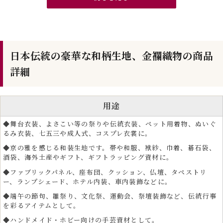
地です。
日本伝統の豪華な和柄生地、金襴織物の商品
詳細
用途
◆舞台衣装、よさこい等の祭りや伝統衣装、ペット用着物、ぬいぐ
るみ衣装、七五三や成人式、コスプレ衣裳に。
◆京の雅を感じる和装生地です。帯や和服、袱紗、巾着、碁石袋、
酒袋、海外土産やギフト、ギフトラッピング資材に。
◆ファブリックパネル、座布団、クッション、仏壇、タペストリ
ー、ランプシェード、ホテル内装、車内装飾などに。
◆端午の節句、雛祭り、文化祭、運動会、祭壇装飾など、伝統行事
を彩るアイテムとして。
◆ハンドメイド・ホビー向けの手芸資材として。