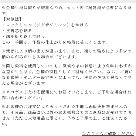
※金襴生地は織りが繊細なため、カット後に端処理が必要になりま
す。
【対処法】
・ロックミシン（ジグザグミシン）をかける
・接着芯を貼る
・端を折り返して縫う
この一手間が、作品の仕上がりを格段に美しくします。
※裁断により柄の出方が違います。また、織りの強さにより多少の
柄のゆがみが生じる場合がございます。
※同じ染料を使用していても、気候や糸の状態により色味にわずか
な差が生じます。金襴の特性としてご理解ください。 なお、ご覧に
なる環境（モニター設定等）によっても、実際の色味と異なって見
える場合がございます。
※ネコポスまたは宅配便にてお届けいたします。ご不明な場合はお
問い合わせください。
※お客様のご注文によりカットされた生地は再販売出来ませんの
で、不良品、商品違い以外のお客様都合でのご返品はお受けできま
せん（ただし未使用品に限る）。予めご了承の上、ご注文くださ
い。
≫こちらもご確認ください