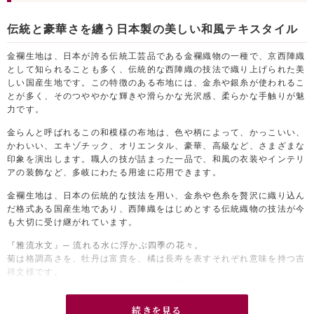
伝統と豪華さを纏う日本製の美しい和風テキスタイル
金襴生地は、日本が誇る伝統工芸品である金襴織物の一種で、京西陣織
として知られることも多く、伝統的な西陣織の技法で織り上げられた美
しい国産生地です。この特徴のある布地には、金糸や銀糸が使われるこ
とが多く、そのつややかな輝きや滑らかな光沢感、柔らかな手触りが魅
力です。
金らんと呼ばれるこの和模様の布地は、色や柄によって、かっこいい、
かわいい、エキゾチック、オリエンタル、豪華、高級など、さまざまな
印象を演出します。職人の技が詰まった一品で、和風の衣装やインテリ
アの装飾など、多岐にわたる用途に応用できます。
金襴生地は、日本の伝統的な技法を用い、金糸や色糸を贅沢に織り込ん
だ格式ある国産生地であり、西陣織をはじめとする伝統織物の技法が今
も大切に受け継がれています。
『雅流水文』─ 流れる水に浮かぶ四季の花々。
菊は格調高さを、牡丹は富貴を、橘は長寿を表すそれぞれ意味を持つ吉
祥文様です。
赤地に映える金糸が、見る角度によって異なる輝きを見せ、一枚の生地
が、まるで絵画のような表情を見せます。
続きを見る
大人っぽさと可愛らしさを兼ね備え、さまざまなシーンで使いやすい生