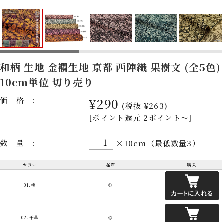
和柄 生地 金襴生地 京都 西陣織 果樹文 (全5色)
10cm単位 切り売り
価格:
¥290
(税抜 ¥263)
[ポイント還元 2ポイント～]
数量:
×10cm（最低数量3）
カラー
在庫
購入
01.桃
◎
02.千草
◎