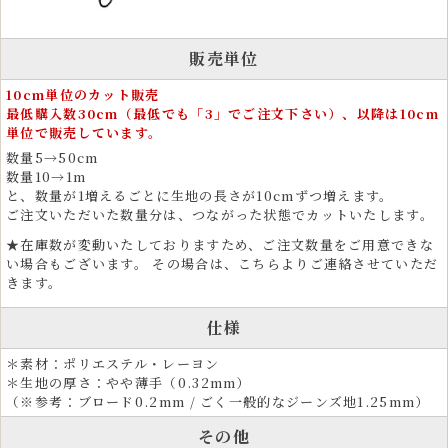
しさ
金襴生地は、和風衣装をはじめ、舞台衣装、祭り衣装、よさこい衣装、
販売単位
雅楽衣装、神楽衣裳など、伝統的な和装に多く使用されています。着物
や帯、化粧まわしなどフォーマルな装いにも適しています。
10cm単位のカット販売
最低購入数30cm（最低でも「3」でご注文下さい）、以降は10cm
運動会や文化祭、剣道、弓道、茶道、書道の発表会、ドレス、コスプ
単位で販売しています。
レ、民族衣装などにも用いられ、その豪華な見た目が存在感を放ちま
す。
数量5→50cm
数量10→1m
コスプレイヤーや俳優、芸能関係者の衣装素材としても支持され、五月
と、数量が1増えるごとに生地の長さが10cmずつ増えます。
人形や雛人形などの伝統人形制作、着物リメイク素材としても活用され
ご注文いただいた数量分は、つながった状態でカットいたします。
ています。
★在庫数が変動いたしておりますため、ご注文数量をご用意できな
い場合もございます。 その場合は、こちらよりご連絡させていただ
和のインテリア装飾に最適な金襴生地
きます。
金襴生地は、ファブリックパネル、タペストリー、掛け軸、屏風、仏壇
仕様
装飾など、和モダンなインテリアにも最適な素材です。車の内装にも使
用されています。
＊素材：ポリエステル・レーヨン
＊生地の厚さ：やや薄手（0.32mm）
ホテルや旅館の内装、座布団、クッション、ソファや椅子張り生地とし
（※参考：ブロード0.2mm / ごく一般的なジーンズ地1.25mm）
ても採用され、上質な和空間を演出します。端午の節句、雛祭り、お正
月、お盆、法事など、季節行事や伝統行事の装飾にもご利用いただけま
その他
す。