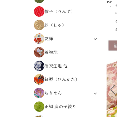
TOP
器物文様
正絹 京染裂
物語・人物・文字文様
綸子（りんず）
正絹 絽
時代の文様
縞・格子・割付・幾何学文様
紗（しゃ）
仏事金襴
その他の文様
友禅
無金の金襴
合繊友禅
無地系金襴
着物地
正絹友禅
その他の文様
合繊友禅 パネル柄
広幅金襴
浴衣生地 他
友禅
正絹金襴
金襴の色から選ぶ
紅型（びんがた）
ちりめん
レーヨンちりめん
正絹 鹿の子絞り
ポリエステルちりめん
正絹ちりめん