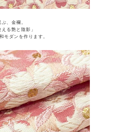
選ぶ、金襴。
映える艶と陰影」
和モダンを作ります。