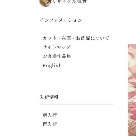
リサイクル紙管
ちりめん碁石がまぐち
薬入れ
御朱印帳
インフォメーション
友禅ちりめんポーチ
印傳調ポーチ
カット・在庫・お洗濯について
印傳調カードケース
サイトマップ
信玄袋
お客様作品集
English
入荷情報
新入荷
再入荷