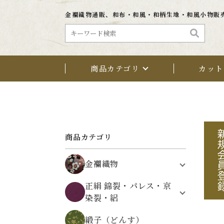
金襴織物通販、和布・和風・和柄生地・和風小物販
商品カテゴリ
カット
商品カテゴリ
金襴織物
植物文様
正絹 錦裂・パレス・京
鳥・動物・昆虫文様
染裂・絽
架空の文様
正絹 錦裂（にしきぎれ）
自然・風景文様
緞子（どんす）
正絹 パレス