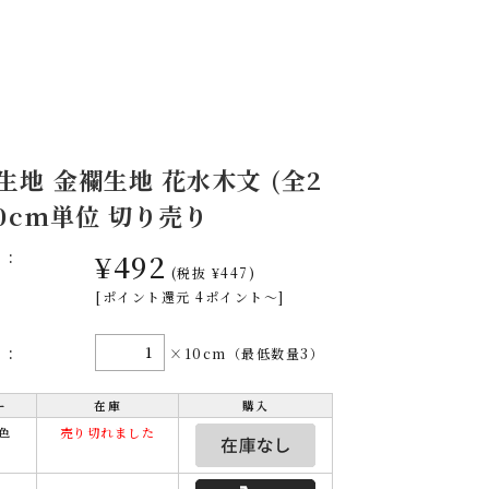
生地 金襴生地 花水木文 (全2
10cm単位 切り売り
格:
¥492
(税抜 ¥447)
[ポイント還元 4ポイント～]
量:
×10cm（最低数量3）
ー
在庫
購入
桃色
売り切れました