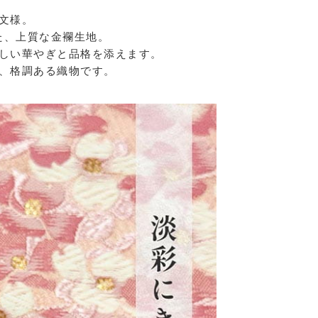
文様。
た、上質な金襴生地。
しい華やぎと品格を添えます。
、格調ある織物です。