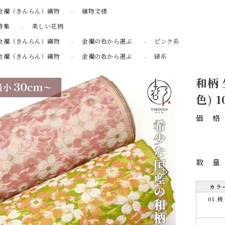
金襴（きんらん）織物
植物文様
特集
美しい花柄
金襴（きんらん）織物
金襴の色から選ぶ
ピンク系
金襴（きんらん）織物
金襴の色から選ぶ
緑系
和柄 
色) 
価
数
カラ
01.