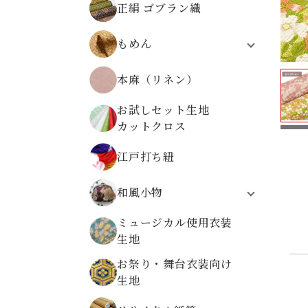
正絹 ゴブラン織
無地ちりめんから選ぶ
柄物ちりめんから選ぶ
もめん
モーリークロス
本麻（リネン）
伝統柄
植物柄
お試しセット生地
動物柄
カットクロス
レトロ文様
高島ちぢみ
江戸打ち紐
和風小物
システム手帳
ミュージカル使用衣装
折り布
生地
数珠袋
お祭り・舞台衣装向け
金襴ケース・大
生地
金襴小物ケース
金襴がまぐち