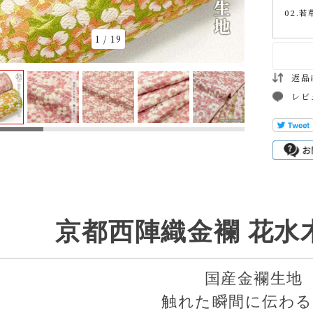
02.若
1
/
19
返品
レビ
京都西陣織金襴 花水
国産金襴生地
触れた瞬間に伝わる